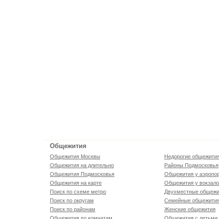
Общежития
Общежития Москвы
Недорогие общежити
Общежития на длительно
Районы Подмосковья
Общежития Подмосковья
Общежития у аэропо
Общежития на карте
Общежития у вокзал
Поиск по схеме метро
Двухместные общежи
Поиск по округам
Семейные общежити
Поиск по районам
Женские общежития
Общежития по комнатам
Общежития с детьми