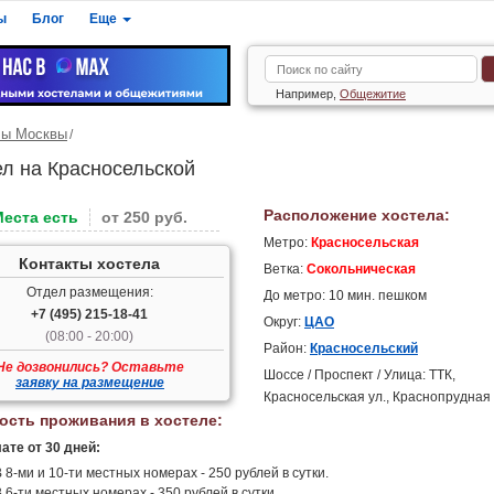
ы
Блог
Еще
Например,
Общежитие
лы Москвы
ел на Красносельской
Расположение хостела:
Места есть
от 250 руб.
Метро:
Красносельская
Контакты хостела
Ветка:
Сокольническая
Отдел размещения:
До метро: 10 мин. пешком
+7 (495) 215-18-41
Округ:
ЦАО
(08:00 - 20:00)
Район:
Красносельский
Не дозвонились? Оставьте
Шоссе / Проспект / Улица: ТТК,
заявку на размещение
Красносельская ул., Краснопрудная 
ость проживания в хостеле:
ате от 30 дней:
 8-ми и 10-ти местных номерах - 250 рублей в сутки.
 6-ти местных номерах - 350 рублей в сутки.