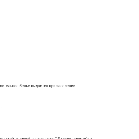
постельное белье выдается при заселении.
.
льский, в пешей доступности (10 минут пешком) от