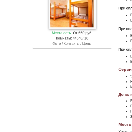
При опл
В
В
При опл
Места есть
От 650 руб.
В
Комнаты: 4/ 6/ 8/ 10
В
Фото / Контакты / Цены
При опл
В
В
Серви
Дополн
Место
Хостел 