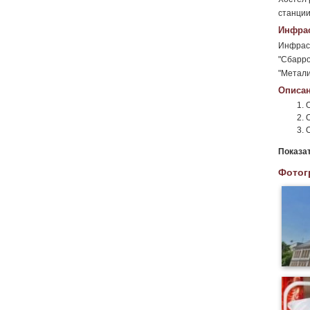
станции
Инфрас
Инфраст
"Сбарро
"Метали
Описан
Показа
Фотог