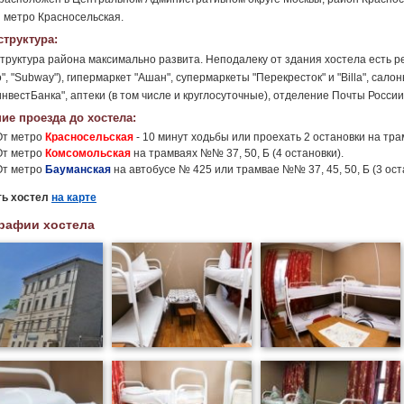
 метро Красносельская.
труктура:
руктура района максимально развита. Неподалеку от здания хостела есть ре
", "Subway"), гипермаркет "Ашан", супермаркеты "Перекресток" и "Billa", сал
нвестБанка", аптеки (в том числе и круглосуточные), отделение Почты России
ие проезда до хостела:
От метро
Красносельская
- 10 минут ходьбы или проехать 2 остановки на тра
От метро
Комсомольская
на трамваях №№ 37, 50, Б (4 остановки).
От метро
Бауманская
на автобусе № 425 или трамвае №№ 37, 45, 50, Б (3 ост
ть хостел
на карте
рафии хостела