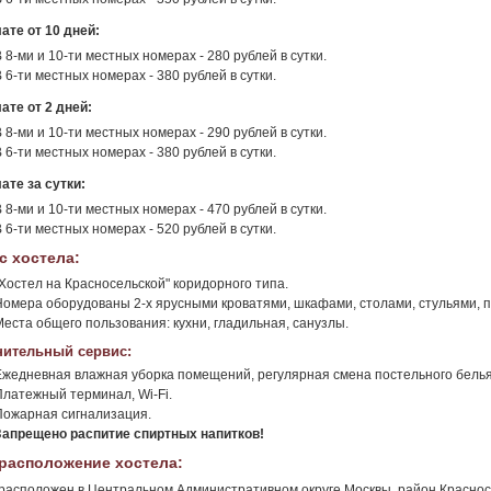
ате от 10 дней:
 8-ми и 10-ти местных номерах - 280 рублей в сутки.
 6-ти местных номерах - 380 рублей в сутки.
ате от 2 дней:
 8-ми и 10-ти местных номерах - 290 рублей в сутки.
 6-ти местных номерах - 380 рублей в сутки.
ате за сутки:
 8-ми и 10-ти местных номерах - 470 рублей в сутки.
 6-ти местных номерах - 520 рублей в сутки.
с хостела:
"Хостел на Красносельской" коридорного типа.
Номера оборудованы 2-х ярусными кроватями, шкафами, столами, стульями, 
Места общего пользования: кухни, гладильная, санузлы.
ительный сервис:
Ежедневная влажная уборка помещений, регулярная смена постельного белья
Платежный терминал, Wi-Fi.
Пожарная сигнализация.
Запрещено распитие спиртных напитков!
расположение хостела:
расположен в Центральном Административном округе Москвы, район Красносе