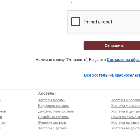
Отправить
Нажимая кнопку "Отправить", Вы даете
Согласие на обр
Все хостелы на Красносельс
Хостелы
я
Хостелы Москвы
Хостелы у аэропо
Недорогие хостелы
Хостелы у вокзал
ртов
Двухместные хостелы
Хостелы в центре
ов
Семейные хостелы
Поиск по схеме м
тия
Женские хостелы
Хостелы на карте
я
Хостелы с детьми
Хостелы на длите