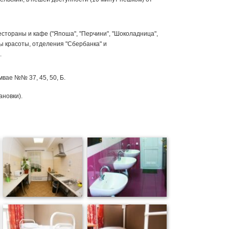
стораны и кафе ("Япоша", "Перчини", "Шоколадница",
оны красоты, отделения "Сбербанка" и
.
мвае №№ 37, 45, 50, Б.
ановки).