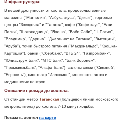
Инфраструктура:
В пешей доступности от хостела: продовольственные
магазины ("Магнолия", "Азбука вкуса", "Дикси"), торговые
центры "Звездочка" и "Таганка", кафе ("Кофе хауз", "Елки
Палки", "Шоколадница", "Япоша", "Ваби Саби", "IL Патио",
"Владимир", "Дарина", "Джаганнат на Таганке", "Высоцкий",
"Аруба"), точки быстрого питания ("Макдональдс", "Крошка-
Картошка"), банки ("Сбербанк", "ВТБ 24", "Газпромбанк",
"Юниаструм Банк", "МТС Банк", "Банк Воронеж",
"Промсвязьбанк", "Альфа-Банк"), салоны связи ("Связной",
"Евросеть"), кинотеатр "Иллюзион", множество аптек и
медицинских центров.
Описание проезда до хостела:
От станции метро
Таганская
(Кольцевой линии московского
метрополитена) до хостела 7-10 минут ходьбы.
Показать хостел
на карте