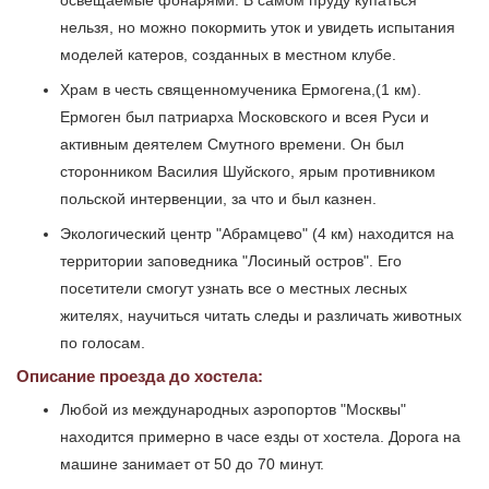
освещаемые фонарями. В самом пруду купаться
нельзя, но можно покормить уток и увидеть испытания
моделей катеров, созданных в местном клубе.
Храм в честь священномученика Ермогена,(1 км).
Ермоген был патриарха Московского и всея Руси и
активным деятелем Смутного времени. Он был
сторонником Василия Шуйского, ярым противником
польской интервенции, за что и был казнен.
Экологический центр "Абрамцево" (4 км) находится на
территории заповедника "Лосиный остров". Его
посетители смогут узнать все о местных лесных
жителях, научиться читать следы и различать животных
по голосам.
Описание проезда до хостела:
Любой из международных аэропортов "Москвы"
находится примерно в часе езды от хостела. Дорога на
машине занимает от 50 до 70 минут.