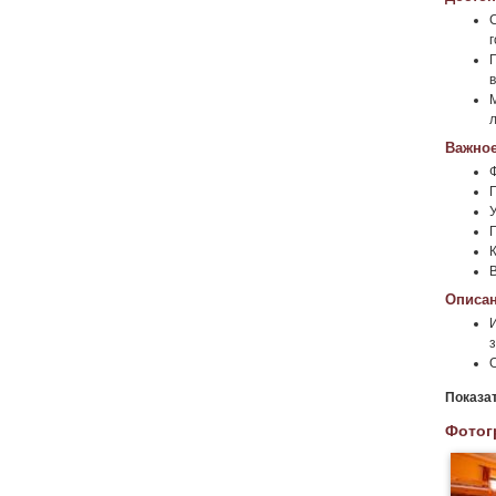
г
Важное
Описан
з
Показа
Фотог