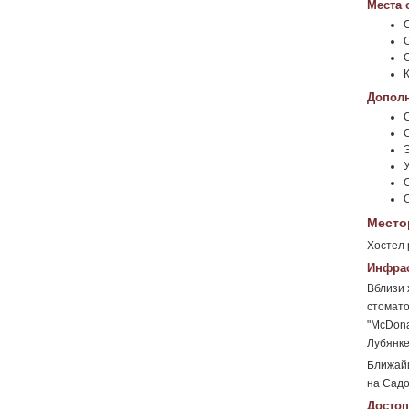
Места 
Дополн
Место
Хостел 
Инфрас
Вблизи 
стомато
"McDona
Лубянке
Ближай
на Садо
Достоп