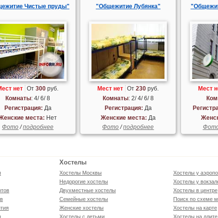
щежитие Чистые пруды"
"Общежитие Лубянка"
"Общежит
Мест нет
От
300
руб.
Мест нет
От
230
руб.
Мест н
Комнаты
: 4/ 6/ 8
Комнаты
: 2/ 4/ 6/ 8
Ком
Регистрация:
Да
Регистрация:
Да
Регистр
Женские места:
Нет
Женские места:
Да
Женск
Фото
/
подробнее
Фото
/
подробнее
Фот
Хостелы
я
Хостелы Москвы
Хостелы у аэропо
Недорогие хостелы
Хостелы у вокзал
ртов
Двухместные хостелы
Хостелы в центре
ов
Семейные хостелы
Поиск по схеме м
тия
Женские хостелы
Хостелы на карте
я
Хостелы с детьми
Хостелы на длите