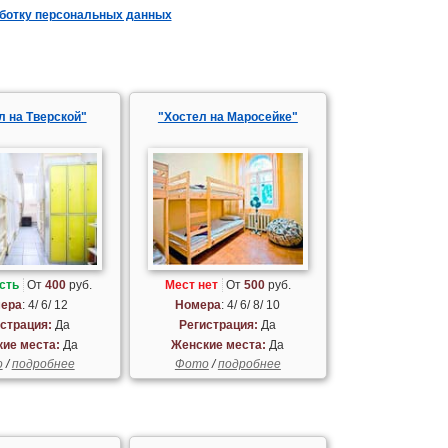
аботку персональных данных
л на Тверской"
"Хостел на Маросейке"
сть
От
400
руб.
Мест нет
От
500
руб.
ера
: 4/ 6/ 12
Номера
: 4/ 6/ 8/ 10
страция:
Да
Регистрация:
Да
ие места:
Да
Женские места:
Да
о
/
подробнее
Фото
/
подробнее