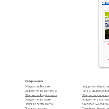
"Об
Общежития
Общежития Москвы
Недорогие общежити
Общежития на длительно
Районы Подмосковья
Общежития Подмосковья
Общежития у аэропо
Общежития на карте
Общежития у вокзал
Поиск по схеме метро
Двухместные общежи
Поиск по округам
Семейные общежити