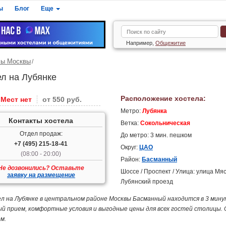
ы
Блог
Еще
Например,
Общежитие
лы Москвы
ел на Лубянке
Расположение хостела:
Мест нет
от 550 руб.
Метро:
Лубянка
Контакты хостела
Ветка:
Сокольническая
Отдел продаж:
До метро: 3 мин. пешком
+7 (495) 215-18-41
Округ:
ЦАО
(08:00 - 20:00)
Район:
Басманный
Не дозвонились? Оставьте
Шоссе / Проспект / Улица: улица Мя
заявку на размещение
Лубянский проезд
л на Лубянке в центральном районе Москвы Басманный находится в 3 мин
й прием, комфортные условия и выгодные цены для всех гостей столицы. 
м.