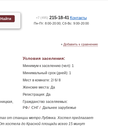
215-18-41
Контакты
+7 (495)
Найти
Пн-Пт: 8:00-20:00; Сб-Вс: 9:00-20:00
+
Добавить к сравнению
Условия заселения
:
Минимум к заселению (чел): 1
Минимальный срок (дней): 1
Мест в комнате: 2/ 6/ 8
Женские места: Да
Регистрация: Да
сницкая,
Гражданство заселяемых:
РФ
/
СНГ
/
Дальнее зарубежье
утах от станции метро Лубянка. Хостел предлагает
От хостела до Красной площади всего 15 минут