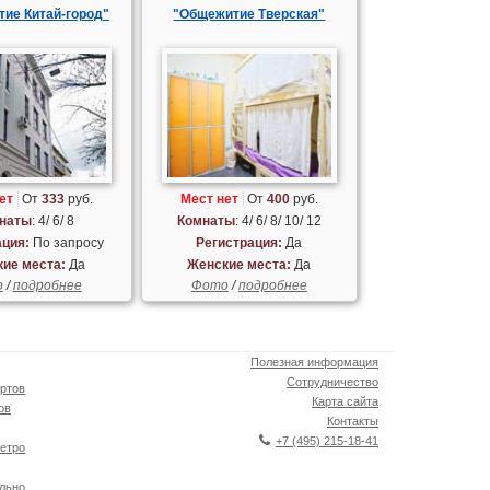
ие Китай-город"
"Общежитие Тверская"
ет
От
333
руб.
Мест нет
От
400
руб.
наты
: 4/ 6/ 8
Комнаты
: 4/ 6/ 8/ 10/ 12
ация:
По запросу
Регистрация:
Да
ие места:
Да
Женские места:
Да
о
/
подробнее
Фото
/
подробнее
Полезная информация
Сотрудничество
ртов
Карта сайта
ов
Контакты
+7 (495) 215-18-41
етро
льно