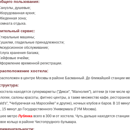
общего пользования:
Санузлы, душевые;
Оборудованная кухня;
Обеденная зона;
Комната отдыха.
ительный сервис:
Стиральные машины;
Сушилки, гладильные принадлежности;
Экскурсионное обслуживание;
Услуга хранения багажа;
Сейфовые ячейки;
Оформление временной регистрации.
расположение хостела:
расположен в центре Москвы в районе Басманный. До ближайшей станции м
труктура:
хостела находятся супермаркеты ("Дикси", "Магнолия"), аптеки (в том числе к
логии, салоны красоты, фитнес-центры, а также множество кафе, ресторанов, 
ld's", "Чебуречная на Маросейке" и другие), ночных клубов и баров. В 10 ми
, 15 минут до Государственного Универмага (ГУМ Москва).
шее метро
Лубянка
всего в 300 м от хостела. Чуть дальше находятся станци
вое кольцо в районе Чистопрудного бульвара.
римечательности: