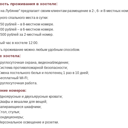
ость проживания в хостеле:
 на Лубянке" предлагает своим клиентам размещение в 2-, 6- и 8-местных ном
ного спального места в сутки:
550 рублей – в 8-местном номере.
700 рублей – в 6-местном номере.
2500 рублей за 2-местный номер.
ый час в хостеле 12:00.
ть проживание можно любым удобным способом.
с хостела:
Круглосуточная охрана, видеонаблюдение;
Система противопожарной безопасности;
Смена постельного белья и полотенец 1 раз в 10 дней;
Бесплатный Wi-Fi;
Круглосуточная работа.
ние номеров:
Одноярусные и двухъярусные кровати;
Шкафы и вешалки для вещей;
Запирающиеся шкафчики;
тол, стулья;
Кондиционеры;
Персональное освещение и розетки.