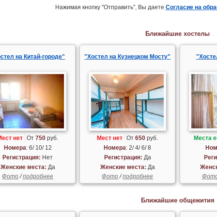
Нажимая кнопку "Отправить", Вы даете
Согласие на обр
Ближайшие хостелы
стел на Китай-городе"
"Хостел на Кузнецком Мосту"
"Хосте
Мест нет
От
750
руб.
Мест нет
От
650
руб.
Места е
Номера
: 6/ 10/ 12
Номера
: 2/ 4/ 6/ 8
Ном
Регистрация:
Нет
Регистрация:
Да
Реги
Женские места:
Да
Женские места:
Да
Женск
Фото
/
подробнее
Фото
/
подробнее
Фот
Ближайшие общежития