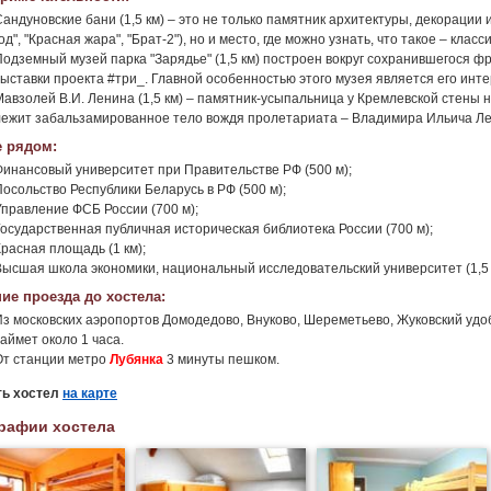
Сандуновские бани (1,5 км) – это не только памятник архитектуры, декораци
од", "Красная жара", "Брат-2"), но и место, где можно узнать, что такое – клас
Подземный музей парка "Зарядье" (1,5 км) построен вокруг сохранившегося фр
выставки проекта #три_. Главной особенностью этого музея является его инте
Мавзолей В.И. Ленина (1,5 км) – памятник-усыпальница у Кремлевской стены 
лежит забальзамированное тело вождя пролетариата – Владимира Ильича Ле
 рядом:
Финансовый университет при Правительстве РФ (500 м);
Посольство Республики Беларусь в РФ (500 м);
Управление ФСБ России (700 м);
Государственная публичная историческая библиотека России (700 м);
Красная площадь (1 км);
Высшая школа экономики, национальный исследовательский университет (1,5 
ие проезда до хостела:
Из московских аэропортов Домодедово, Внуково, Шереметьево, Жуковский удоб
аймет около 1 часа.
От станции метро
Лубянка
3 минуты пешком.
ть хостел
на карте
рафии хостела