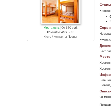
Стоим
Хостел 
6
Серви
Места есть
От 650 руб.
Комнаты: 4/ 6/ 8/ 10
Номера 
Фото / Контакты / Цены
Кухня, 
Дополн
Бесплат
Место
Хостел 
Хостел 
Инфрас
В пешей
Шоколад
Описан
От метр
Показа