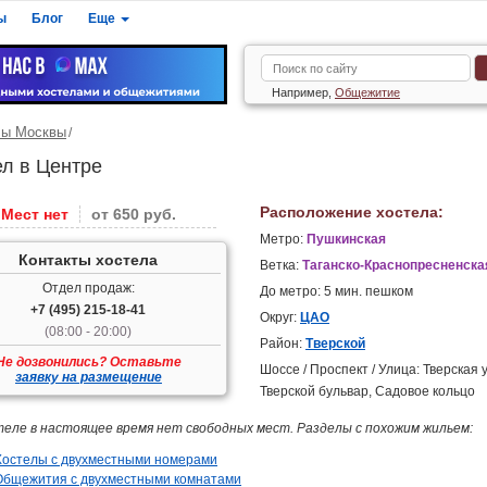
ы
Блог
Еще
Например,
Общежитие
лы Москвы
ел в Центре
Расположение хостела:
Мест нет
от 650 руб.
Метро:
Пушкинская
Контакты хостела
Ветка:
Таганско-Краснопресненска
Отдел продаж:
До метро: 5 мин. пешком
+7 (495) 215-18-41
Округ:
ЦАО
(08:00 - 20:00)
Район:
Тверской
Не дозвонились? Оставьте
Шоссе / Проспект / Улица: Тверская у
заявку на размещение
Тверской бульвар, Садовое кольцо
теле в настоящее время нет свободных мест. Разделы с похожим жильем:
Хостелы с двухместными номерами
Общежития с двухместными комнатами