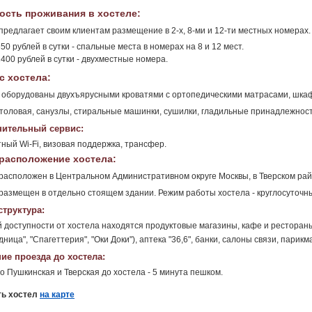
ость проживания в хостеле:
предлагает своим клиентам размещение в 2-х, 8-ми и 12-ти местных номерах.
50 рублей в сутки - спальные места в номерах на 8 и 12 мест.
2400 рублей в сутки - двухместные номера.
с хостела:
оборудованы двухъярусными кроватями с ортопедическими матрасами, шкаф
столовая, санузлы, стиральные машинки, сушилки, гладильные принадлежност
ительный сервис:
ный Wi-Fi, визовая поддержка, трансфер.
расположение хостела:
расположен в Центральном Административном округе Москвы, в Тверском рай
размещен в отдельно стоящем здании. Режим работы хостела - круглосуточн
труктура:
 доступности от хостела находятся продуктовые магазины, кафе и рестораны 
ница", "Спагеттерия", "Оки Доки"), аптека "36,6", банки, салоны связи, парик
ие проезда до хостела:
о Пушкинская и Тверская до хостела - 5 минута пешком.
ть хостел
на карте