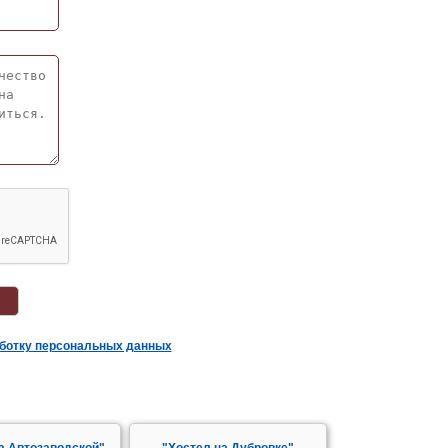
аботку персональных данных
а Автозаводской"
"Хостел на Дубровке"