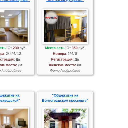
сть
От
230
руб.
Места есть
От
350
руб.
ра
: 2/ 4/ 6/ 12
Номера
: 2/ 6/ 8
страция:
Да
Регистрация:
Да
ие места:
Да
Женские места:
Да
о
/
подробнее
Фото
/
подробнее
щежитие на
"Общежитие на
озаводской"
Волгоградском проспекте"