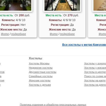
еста есть
От
200
руб.
Места есть
От
270
руб.
Места е
Комнаты
: 4/ 6/ 10
Комнаты
: 4/ 6/ 8/ 10
Комна
Регистрация:
Нет
Регистрация:
Да
Реги
Женские места:
Да
Женские места:
Да
Женск
Фото
/
подробнее
Фото
/
подробнее
Фот
Все хостелы у метро Кожухов
Хостелы
я
Хостелы Москвы
Хостелы у аэропо
Недорогие хостелы
Хостелы у вокзал
ртов
Двухместные хостелы
Хостелы в центре
ов
Семейные хостелы
Поиск по схеме м
тия
Женские хостелы
Хостелы на карте
я
Хостелы с детьми
Хостелы на длите
Политика хранения и обработки персональных данных