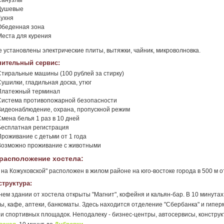
Санузлы
Душевые
Кухня
Обеденная зона
Места для курения
е установлены электрические плиты, вытяжки, чайник, микроволновка.
ительный сервис:
Стиральные машины (100 рублей за стирку)
Сушилки, гладильная доска, утюг
Платежный терминал
Система противопожарной безопасности
Видеонаблюдение, охрана, пропускной режим
Смена белья 1 раз в 10 дней
Бесплатная регистрация
Проживание с детьми от 1 года
Возможно проживание с животными
расположение хостела:
 на Кожуховской" расположен в жилом районе на юго-востоке города в 500 м 
труктура:
нем здании от хостела открыты "Магнит", кофейня и кальян-бар. В 10 минута
ы, кафе, аптеки, банкоматы. Здесь находится отделение "Сбербанка" и гиперм
 и спортивных площадок. Неподалеку - бизнес-центры, автосервисы, констру