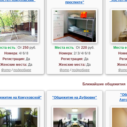
проспекте"
еста есть
От
250
руб.
Места есть
От
220
руб.
Места е
Номера
: 4/ 6/ 8
Номера
: 2/ 3/ 4/ 6/ 8
Номе
Регистрация:
Да
Регистрация:
Да
Реги
Женские места:
Да
Женские места:
Да
Женск
Фото
/
подробнее
Фото
/
подробнее
Фот
Ближайшие общежития
"Об
ежитие на Кожуховской"
"Общежитие на Дубровке"
Авт