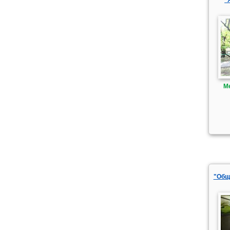
М
"Общ