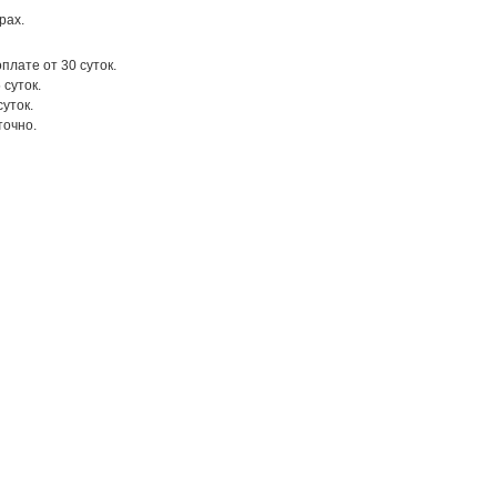
рах.
оплате от 30 суток.
 суток.
суток.
точно.