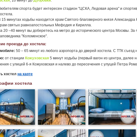
вская
, 10 минут до
Дубровки
.
Любителям спорта будет интересен стадион "ЦСКА, Ледовая арена" и спортивн
хостела.
В 15 минутах ходьбы находится храм Святого благоверного князя Александра Н
храм святых равноапостольных Мефодия и Кирилла.
За 20 –40 минут вы доберетесь на метро до исторического центра Москвы. За
заповедника "Коломенское".
ие проезда до хостела:
омобиле:
50 – 65 минут из любого аэропорта до дверей хостела. С ТТК съезд
о:
от станции
Кожуховская
5 минут ходьбы (первый вагон из центра, далее 
ения с улицей 6-я Кожуховская и налево до пересечения с улуцей Петра Рома
ть хостел
на карте
рафии хостела