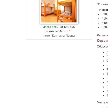
"Хостел
Номер
390 
410 
440 
Места есть
От 650 руб.
520 
Комнаты: 4/ 6/ 8/ 10
Расчетн
Фото / Контакты / Цены
Серви
Оборуд
Места о