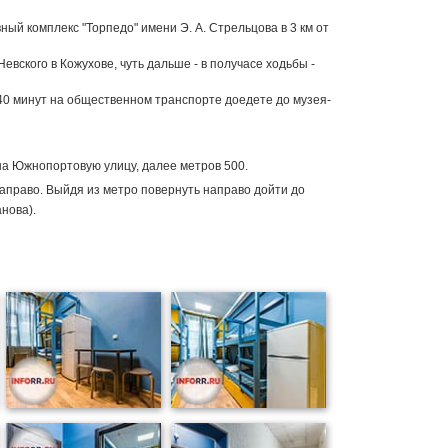
ый комплекс "Торпедо" имени Э. А. Стрельцова в 3 км от
евского в Кожухове, чуть дальше - в получасе ходьбы -
 40 минут на общественном транспорте доедете до музея-
 на Южнопортовую улицу, далее метров 500.
направо. Выйдя из метро повернуть направо дойти до
нова).