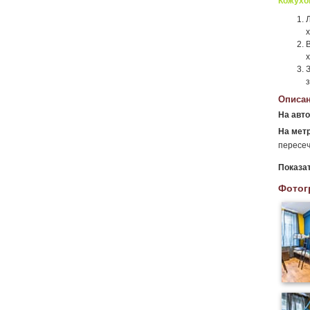
Кожухо
Описан
На авт
На метр
пересеч
Показа
Фотог