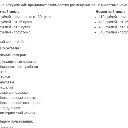
 на Кожуховской" предлагает своим гостям размещение в 6- и 8-местные номе
 на 8 мест:
Номер на 6 мест:
рублей - при оплате от 30 суток.
410 рублей - при 
рублей - от 15 суток.
420 рублей - от 15
рублей - от 5 суток.
480 рублей - от 5 
рублей - посуточно.
540 рублей - посу
ый час – 12:00.
с хостела:
ование номеров:
Двухъярусные кровати
Прикроватные тумбочки
Стол
Стулья
Табуреты
Вешалки
Шкаф для одежды
Персональные розетки
Персональное освещение
Холодильник
Электрический чайник
бщего пользования: