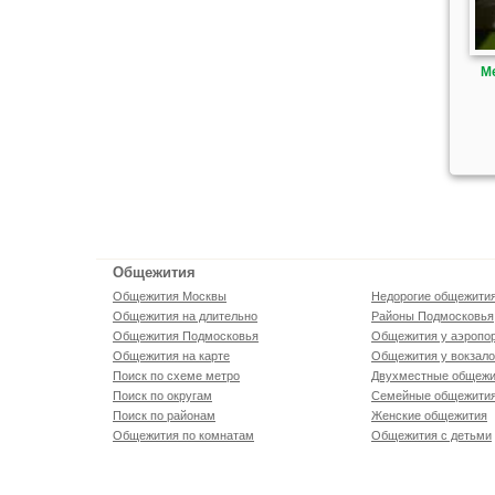
М
Общежития
Общежития Москвы
Недорогие общежити
Общежития на длительно
Районы Подмосковья
Общежития Подмосковья
Общежития у аэропо
Общежития на карте
Общежития у вокзал
Поиск по схеме метро
Двухместные общежи
Поиск по округам
Семейные общежити
Поиск по районам
Женские общежития
Общежития по комнатам
Общежития с детьми