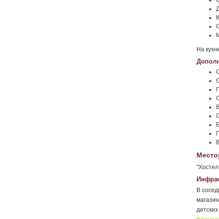
На кухн
Дополн
Место
"Хостел
Инфрас
В сосед
магазин
детских