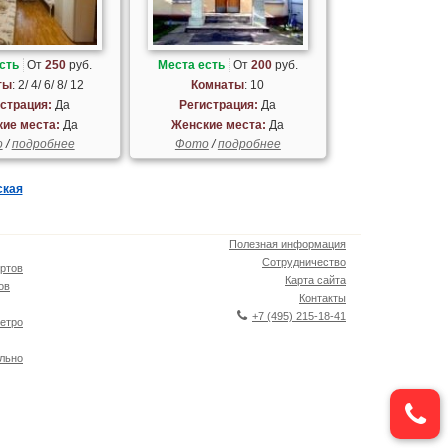
сть
От
250
руб.
Места есть
От
200
руб.
ты
: 2/ 4/ 6/ 8/ 12
Комнаты
: 10
страция:
Да
Регистрация:
Да
ие места:
Да
Женские места:
Да
о
/
подробнее
Фото
/
подробнее
ская
Полезная информация
Сотрудничество
ртов
Карта сайта
ов
Контакты
+7 (495) 215-18-41
етро
льно