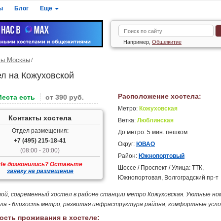
ы
Блог
Еще
Например,
Общежитие
лы Москвы
ел на Кожуховской
Расположение хостела:
Места есть
от 390 руб.
Метро:
Кожуховская
Контакты хостела
Ветка:
Люблинская
Отдел размещения:
До метро: 5 мин. пешком
+7 (495) 215-18-41
Округ:
ЮВАО
(08:00 - 20:00)
Район:
Южнопортовый
Не дозвонились? Оставьте
Шоссе / Проспект / Улица: ТТК,
заявку на размещение
Южнопортовая, Волгоградский пр-т
ой, современный хостел в районе станции метро Кожуховская. Уютные н
ла - близость метро, развитая инфраструктура района, комфортные услов
ость проживания в хостеле: