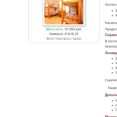
Хостел 
3
4
Расчетн
Места есть
От 650 руб.
Предост
Комнаты: 4/ 6/ 8/ 10
Серви
Фото / Контакты / Цены
В хосте
безопас
Оснаще
С
Санузел
Также
Дополн
Место