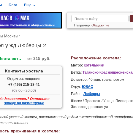
ы
Блог
Еще
Например,
Общежитие
лы Москвы
ел у жд Люберцы-2
Расположение хостела:
Места есть
от 315 руб.
Метро:
Котельники
Контакты хостела
Ветка:
Таганско-Краснопресненска
Отдел размещения:
До метро: 40 мин. транспортом
+7 (495) 215-18-41
Округ:
ЮВАО
(08:00 - 20:00)
Район:
Люберцы
Не дозвонились? Оставьте
Шоссе / Проспект / Улица: Пионерска
заявку на размещение
Железнодорожная ул.
огой уютный хостел, расположенный рядом с железнодорожной платформ
еко от столицы.
ость проживания в хостеле: