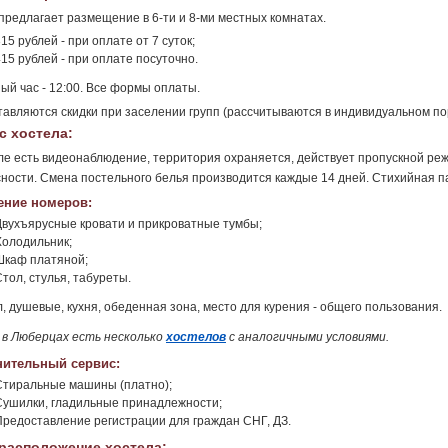
предлагает размещение в 6-ти и 8-ми местных комнатах.
15 рублей - при оплате от 7 суток;
15 рублей - при оплате посуточно.
ый час - 12:00. Все формы оплаты.
авляются скидки при заселении групп (рассчитываются в индивидуальном по
с хостела:
ле есть видеонаблюдение, территория охраняется, действует пропускной ре
ности. Смена постельного белья производится каждые 14 дней. Стихийная па
ние номеров:
Двухъярусные кровати и прикроватные тумбы;
Холодильник;
Шкаф платяной;
тол, стулья, табуреты.
, душевые, кухня, обеденная зона, место для курения - общего пользования.
 в Люберцах есть несколько
хостелов
с аналогичными условиями.
ительный сервис:
Стиральные машины (платно);
Сушилки, гладильные принадлежности;
Предоставление регистрации для граждан СНГ, ДЗ.
расположение хостела: