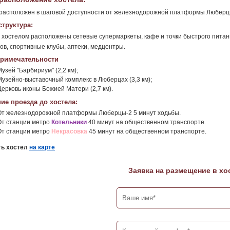
расположен в шаговой доступности от железнодорожной платформы Люберцы-
труктура:
 хостелом расположены сетевые супермаркеты, кафе и точки быстрого питан
ов, спортивные клубы, аптеки, медцентры.
римечательности
узей "Барбириум" (2,2 км);
Музейно-выставочный комплекс в Люберцах (3,3 км);
Церковь иконы Божией Матери (2,7 км).
ие проезда до хостела:
От железнодорожной платформы Люберцы-2 5 минут ходьбы.
От станции метро
Котельники
40 минут на общественном транспорте.
От станции метро
Некрасовка
45 минут на общественном транспорте.
ть хостел
на карте
Заявка на размещение в хо