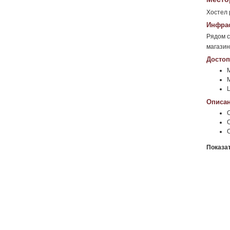
Хостел 
Инфрас
Рядом с
магазин
Достоп
М
Описан
Показа