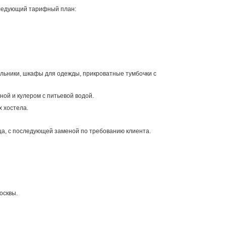
следующий тарифный план:
льники, шкафы для одежды, прикроватные тумбочки с
ной и кулером с питьевой водой.
х хостела.
ца, с последующей заменой по требованию клиента.
осквы.