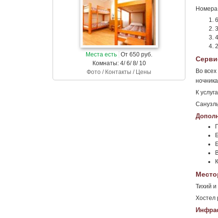
Номера 
6
3
4
2
Места есть
От 650 руб.
Серви
Комнаты: 4/ 6/ 8/ 10
Во всех
Фото / Контакты / Цены
ночника
К услуг
Санузлы
Дополн
Место
Тихий и
Хостел 
Инфрас