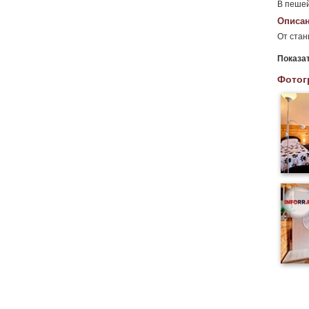
В пешей
Описан
От ста
Показа
Фотог