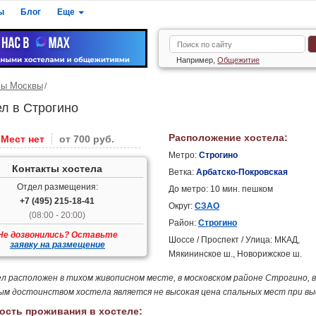
ы
Блог
Еще
Например,
Общежитие
лы Москвы
ел в Строгино
Расположение хостела:
Мест нет
от 700 руб.
Метро:
Строгино
Контакты хостела
Ветка:
Арбатско-Покровская
Отдел размещения:
До метро: 10 мин. пешком
+7 (495) 215-18-41
Округ:
СЗАО
(08:00 - 20:00)
Район:
Строгино
Не дозвонились? Оставьте
Шоссе / Проспект / Улица: МКАД,
заявку на размещение
Мякининское ш., Новорижское ш.
л расположен в тихом живописном месте, в московском районе Строгино, в
ым достоинством хостела является не высокая цена спальных мест при в
ость проживания в хостеле: