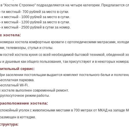
в "Хостеле Строгино" подразделяются на четыре категории. Предлагается 
-ти местный- 700 рублей за место в сутки.
-х местный - 1000 рублей за место в сутки.
-х местный - 1200 рублей за место в сутки.
-х местный - 2500 рублей в сутки за номер.
с хостела:
 номерах хостела комфортные кровати с ортопедическими матрасами, холоди
ми, телевизоры, стулья и столы.
ам гостей хостела кухня со всей необходимой бытовой техникой, обеденной зо
 и душевые как общего пользования, так присутствуют и в некоторых номера
ительный сервис:
При заселении постояльцам выдается комплект постельного белья и полотен
Бесплатная парковка.
Бесплатный Wi-Fi.
В хостеле выполнен современный ремонт.
Круглосуточное режим работы.
расположение хостела:
 спокойный уголок с живописными местами в 700 метрах от МКАД на западе М
размещен в коттедже.
труктура: