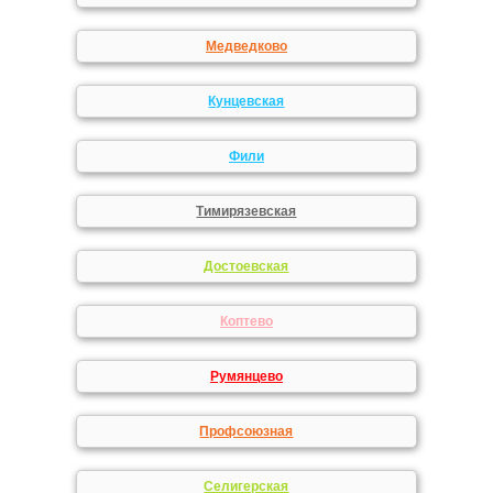
Медведково
Кунцевская
Фили
Тимирязевская
Достоевская
Коптево
Румянцево
Профсоюзная
Селигерская