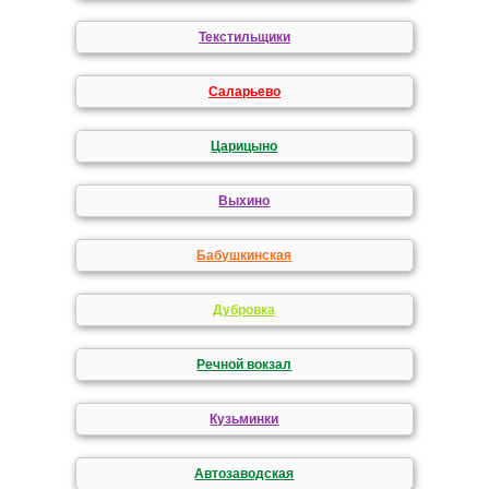
Текстильщики
Саларьево
Царицыно
Выхино
Бабушкинская
Дубровка
Речной вокзал
Кузьминки
Автозаводская