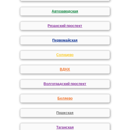
Автозаводская
Рязанский проспект
Первомайская
Солнцево
ВДНХ
Волгоградский проспект
Беляево
Пражская
Таганская