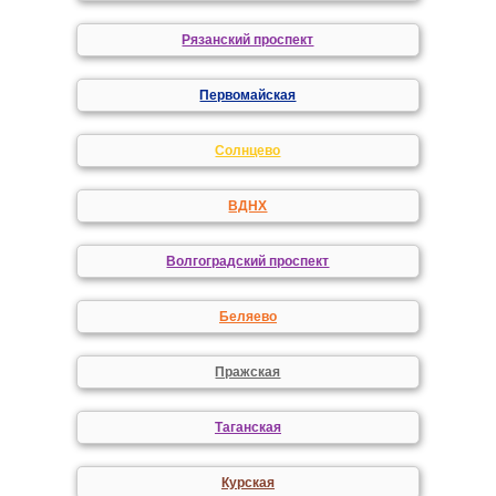
Рязанский проспект
Первомайская
Солнцево
ВДНХ
Волгоградский проспект
Беляево
Пражская
Таганская
Курская