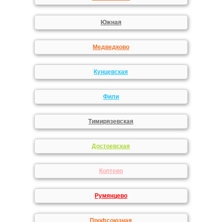
Южная
Медведково
Кунцевская
Фили
Тимирязевская
Достоевская
Коптево
Румянцево
Профсоюзная