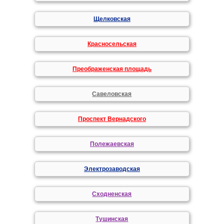
Щелковская
Красносельская
Преображенская площадь
Савеловская
Проспект Вернадского
Полежаевская
Электрозаводская
Сходненская
Тушинская