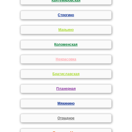
Кантемировская
Строгино
Марьино
Коломенская
Некрасовка
Братиславская
Планерная
Мякинино
Отрадное