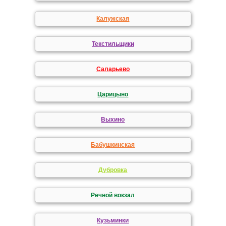
Калужская
Текстильщики
Саларьево
Царицыно
Выхино
Бабушкинская
Дубровка
Речной вокзал
Кузьминки