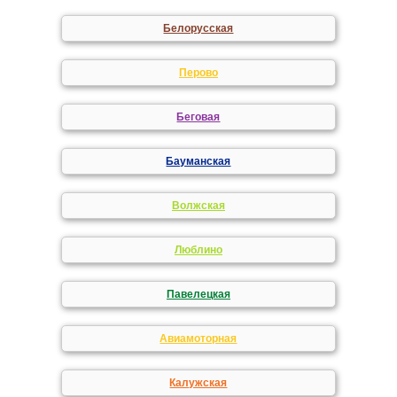
Белорусская
Перово
Беговая
Бауманская
Волжская
Люблино
Павелецкая
Авиамоторная
Калужская