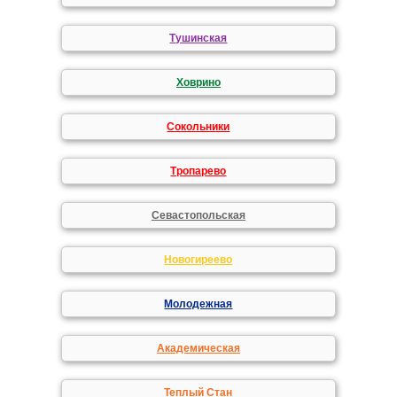
Тушинская
Ховрино
Сокольники
Тропарево
Севастопольская
Новогиреево
Молодежная
Академическая
Теплый Стан