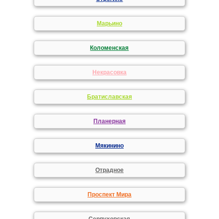
Марьино
Коломенская
Некрасовка
Братиславская
Планерная
Мякинино
Отрадное
Проспект Мира