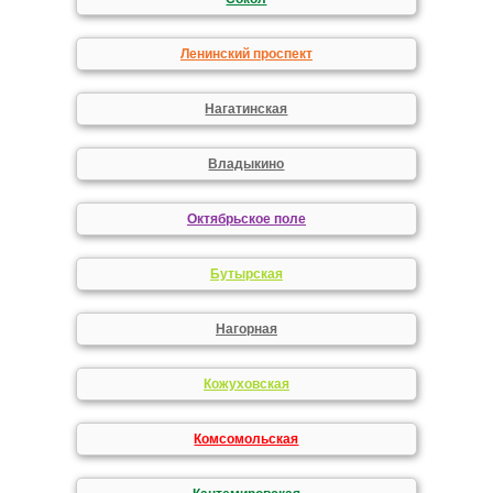
Ленинский проспект
Нагатинская
Владыкино
Октябрьское поле
Бутырская
Нагорная
Кожуховская
Комсомольская