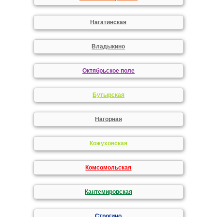
Нагатинская
Владыкино
Октябрьское поле
Бутырская
Нагорная
Кожуховская
Комсомольская
Кантемировская
Строгино