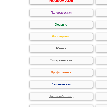
Красносельская
Полежаевская
Ховрино
Новогиреево
Южная
Тимирязевская
Профсоюзная
Семеновская
Цветной бульвар