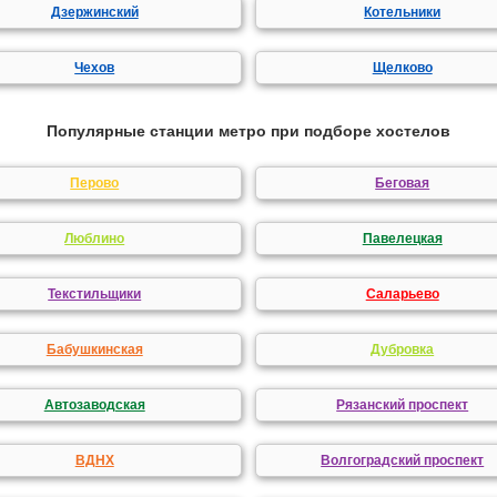
Дзержинский
Котельники
Чехов
Щелково
Популярные станции метро при подборе хостелов
Перово
Беговая
Люблино
Павелецкая
Текстильщики
Саларьево
Бабушкинская
Дубровка
Автозаводская
Рязанский проспект
ВДНХ
Волгоградский проспект