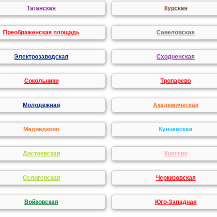
Таганская
Курская
Преображенская площадь
Савеловская
Электрозаводская
Сходненская
Сокольники
Тропарево
Молодежная
Академическая
Медведково
Кунцевская
Достоевская
Коптево
Селигерская
Черкизовская
Войковская
Юго-Западная