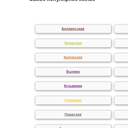
Белорусская
Волжская
Калужская
Выхино
Кузьминки
Солнцево
Пражская