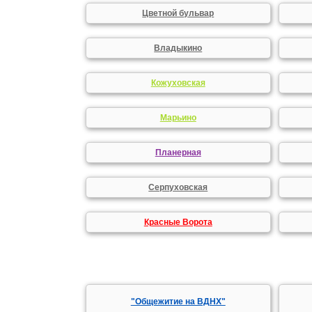
Цветной бульвар
Владыкино
Кожуховская
Марьино
Планерная
Серпуховская
Красные Ворота
"Общежитие на ВДНХ"