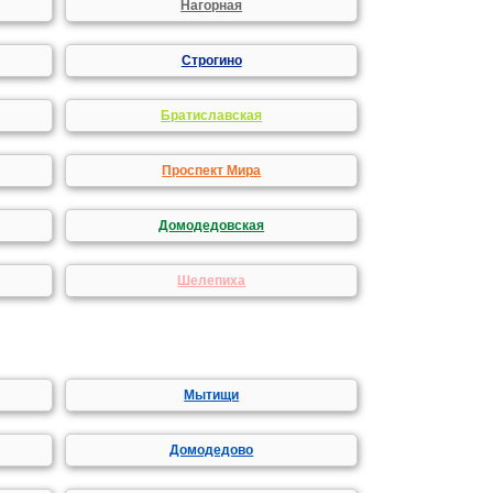
Нагорная
Строгино
Братиславская
Проспект Мира
Домодедовская
Шелепиха
Мытищи
Домодедово