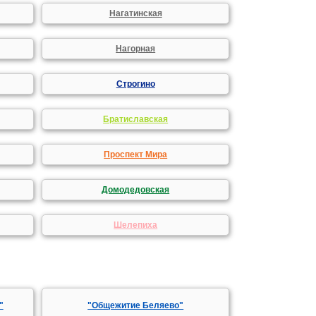
Нагатинская
Нагорная
Строгино
Братиславская
Проспект Мира
Домодедовская
Шелепиха
"
"Общежитие Беляево"