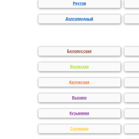
Реутов
Долгопрудный
Белорусская
Волжская
Калужская
Выхино
Кузьминки
Солнцево