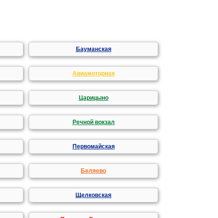
Бауманская
Авиамоторная
Царицыно
Речной вокзал
Первомайская
Беляево
Щелковская