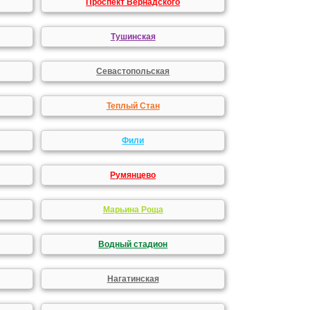
Проспект Вернадского
Тушинская
Севастопольская
Теплый Стан
Фили
Румянцево
Марьина Роща
Водный стадион
Нагатинская