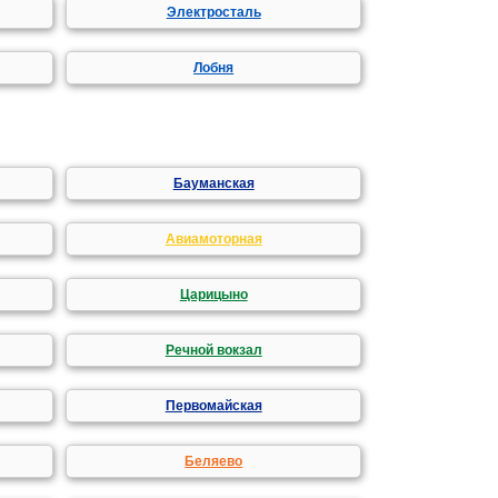
Электросталь
Лобня
Бауманская
Авиамоторная
Царицыно
Речной вокзал
Первомайская
Беляево