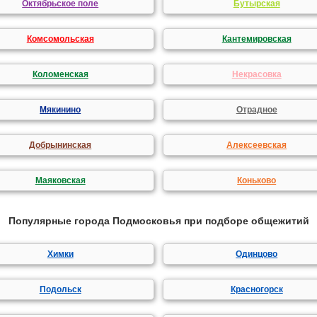
Октябрьское поле
Бутырская
Комсомольская
Кантемировская
Коломенская
Некрасовка
Мякинино
Отрадное
Добрынинская
Алексеевская
Маяковская
Коньково
Популярные города Подмосковья при подборе общежитий
Химки
Одинцово
Подольск
Красногорск