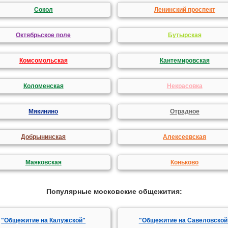
Сокол
Ленинский проспект
Октябрьское поле
Бутырская
Комсомольская
Кантемировская
Коломенская
Некрасовка
Мякинино
Отрадное
Добрынинская
Алексеевская
Маяковская
Коньково
Популярные московские общежития:
"Общежитие на Калужской"
"Общежитие на Савеловской