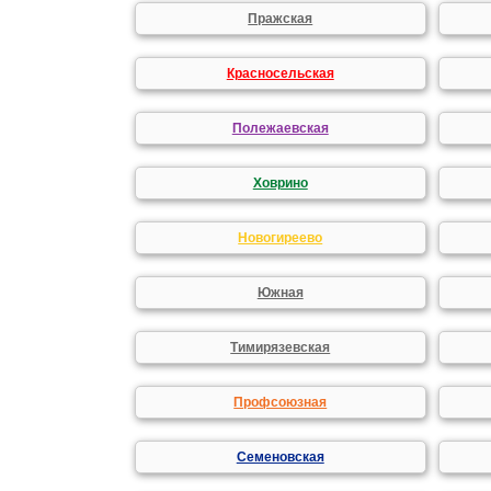
Пражская
Красносельская
Полежаевская
Ховрино
Новогиреево
Южная
Тимирязевская
Профсоюзная
Семеновская