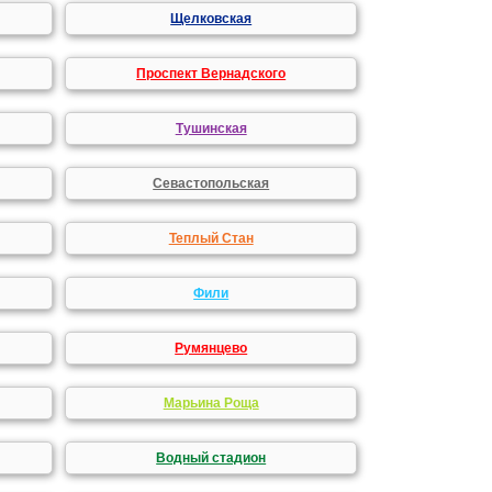
Щелковская
Проспект Вернадского
Тушинская
Севастопольская
Теплый Стан
Фили
Румянцево
Марьина Роща
Водный стадион