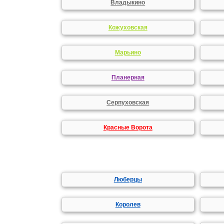
Владыкино
Кожуховская
Марьино
Планерная
Серпуховская
Красные Ворота
Люберцы
Королев