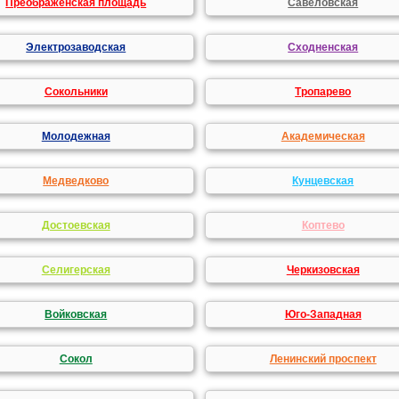
Преображенская площадь
Савеловская
Электрозаводская
Сходненская
Сокольники
Тропарево
Молодежная
Академическая
Медведково
Кунцевская
Достоевская
Коптево
Селигерская
Черкизовская
Войковская
Юго-Западная
Сокол
Ленинский проспект