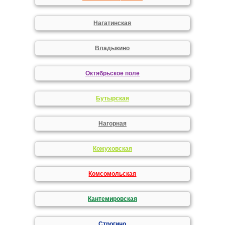
Нагатинская
Владыкино
Октябрьское поле
Бутырская
Нагорная
Кожуховская
Комсомольская
Кантемировская
Строгино