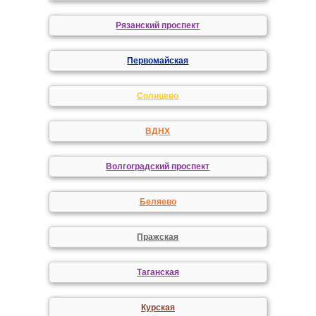
Рязанский проспект
Первомайская
Солнцево
ВДНХ
Волгоградский проспект
Беляево
Пражская
Таганская
Курская