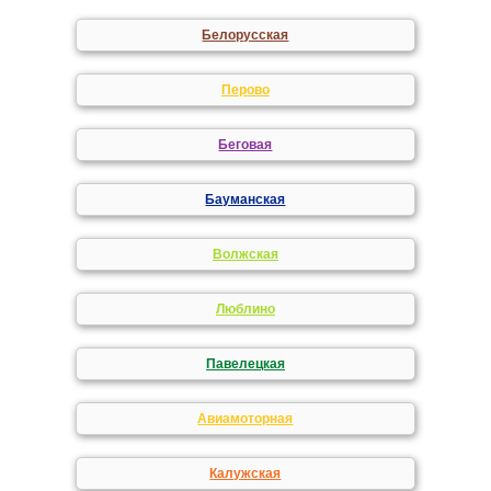
Белорусская
Перово
Беговая
Бауманская
Волжская
Люблино
Павелецкая
Авиамоторная
Калужская