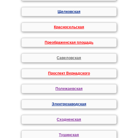
Щелковская
Красносельская
Преображенская площадь
Савеловская
Проспект Вернадского
Полежаевская
Электрозаводская
Сходненская
Тушинская