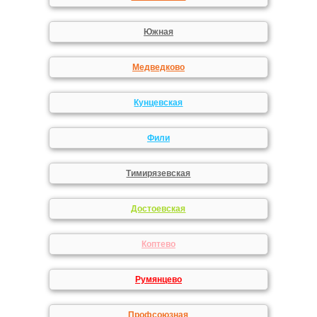
Южная
Медведково
Кунцевская
Фили
Тимирязевская
Достоевская
Коптево
Румянцево
Профсоюзная