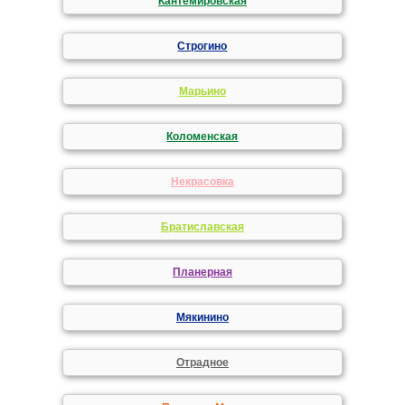
Кантемировская
Строгино
Марьино
Коломенская
Некрасовка
Братиславская
Планерная
Мякинино
Отрадное