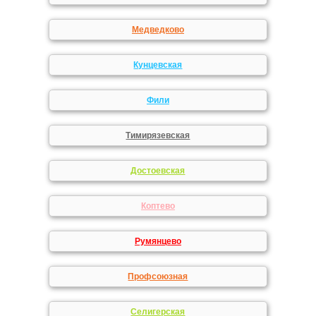
Медведково
Кунцевская
Фили
Тимирязевская
Достоевская
Коптево
Румянцево
Профсоюзная
Селигерская