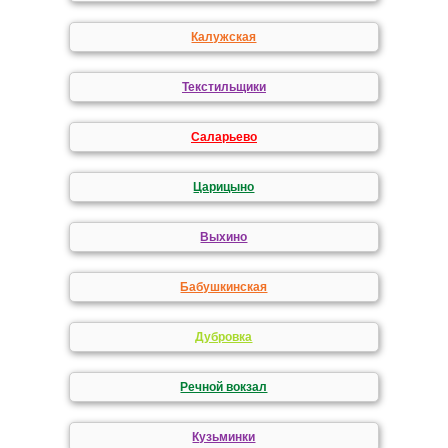
Калужская
Текстильщики
Саларьево
Царицыно
Выхино
Бабушкинская
Дубровка
Речной вокзал
Кузьминки