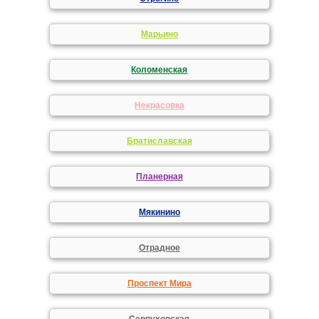
Марьино
Коломенская
Некрасовка
Братиславская
Планерная
Мякинино
Отрадное
Проспект Мира