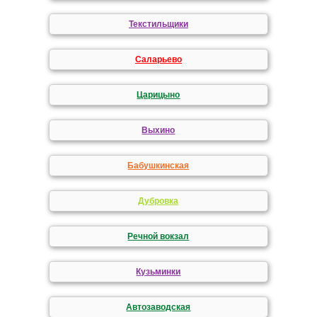
Текстильщики
Саларьево
Царицыно
Выхино
Бабушкинская
Дубровка
Речной вокзал
Кузьминки
Автозаводская