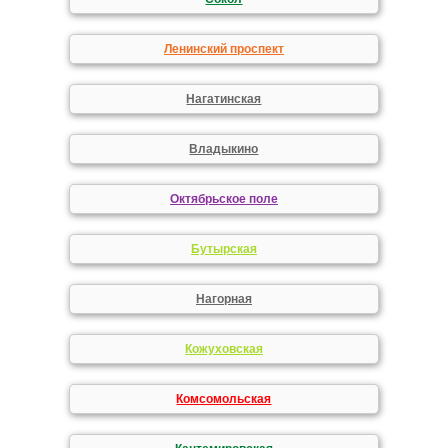
Ленинский проспект
Нагатинская
Владыкино
Октябрьское поле
Бутырская
Нагорная
Кожуховская
Комсомольская