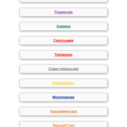
Тушинская
Ховрино
Сокольники
Тропарево
Севастопольская
Новогиреево
Молодежная
Академическая
Теплый Стан