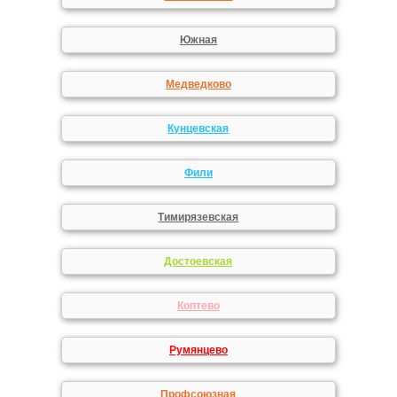
Южная
Медведково
Кунцевская
Фили
Тимирязевская
Достоевская
Коптево
Румянцево
Профсоюзная