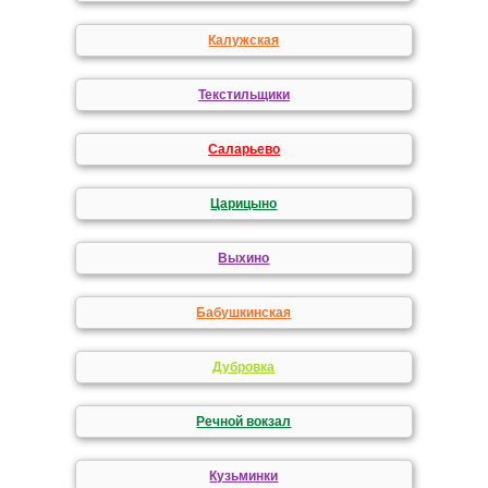
Калужская
Текстильщики
Саларьево
Царицыно
Выхино
Бабушкинская
Дубровка
Речной вокзал
Кузьминки