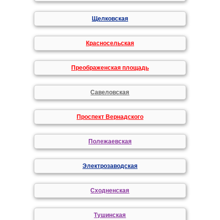
Щелковская
Красносельская
Преображенская площадь
Савеловская
Проспект Вернадского
Полежаевская
Электрозаводская
Сходненская
Тушинская