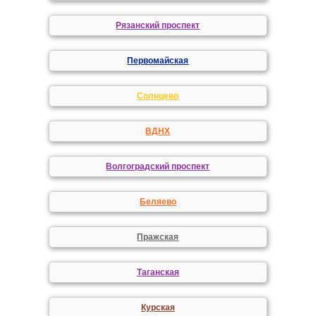
Рязанский проспект
Первомайская
Солнцево
ВДНХ
Волгоградский проспект
Беляево
Пражская
Таганская
Курская