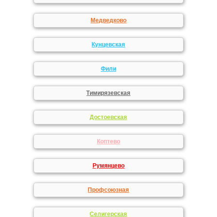
Медведково
Кунцевская
Фили
Тимирязевская
Достоевская
Коптево
Румянцево
Профсоюзная
Селигерская