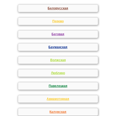
Белорусская
Перово
Беговая
Бауманская
Волжская
Люблино
Павелецкая
Авиамоторная
Калужская