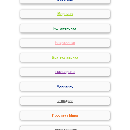
Марьино
Коломенская
Некрасовка
Братиславская
Планерная
Мякинино
Отрадное
Проспект Мира