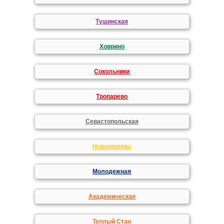
Тушинская
Ховрино
Сокольники
Тропарево
Севастопольская
Новогиреево
Молодежная
Академическая
Теплый Стан