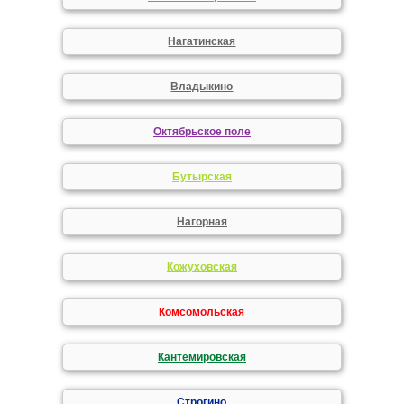
Нагатинская
Владыкино
Октябрьское поле
Бутырская
Нагорная
Кожуховская
Комсомольская
Кантемировская
Строгино