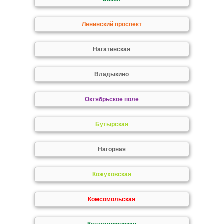
Ленинский проспект
Нагатинская
Владыкино
Октябрьское поле
Бутырская
Нагорная
Кожуховская
Комсомольская