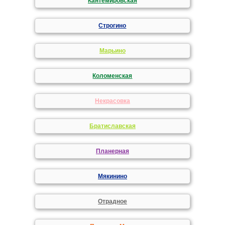
Кантемировская
Строгино
Марьино
Коломенская
Некрасовка
Братиславская
Планерная
Мякинино
Отрадное