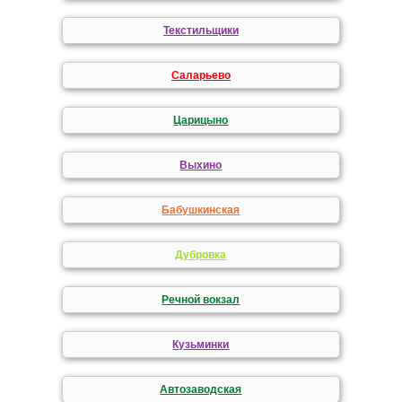
Текстильщики
Саларьево
Царицыно
Выхино
Бабушкинская
Дубровка
Речной вокзал
Кузьминки
Автозаводская