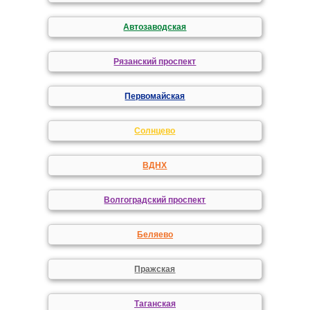
Автозаводская
Рязанский проспект
Первомайская
Солнцево
ВДНХ
Волгоградский проспект
Беляево
Пражская
Таганская