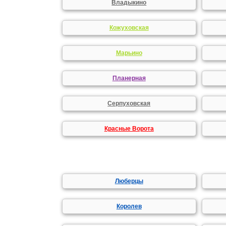
Владыкино
Кожуховская
Марьино
Планерная
Серпуховская
Красные Ворота
Люберцы
Королев