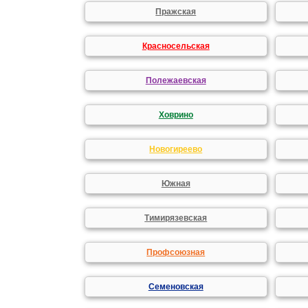
Пражская
Красносельская
Полежаевская
Ховрино
Новогиреево
Южная
Тимирязевская
Профсоюзная
Семеновская