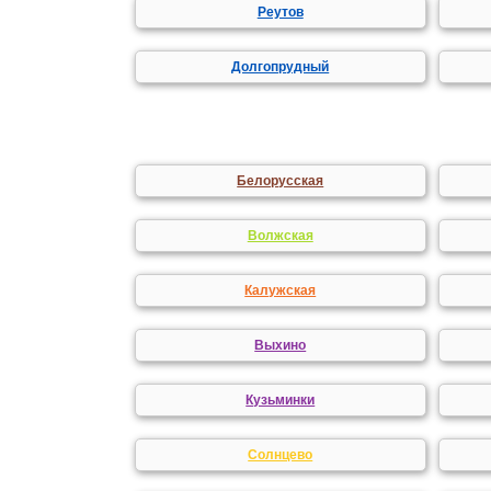
Реутов
Долгопрудный
Белорусская
Волжская
Калужская
Выхино
Кузьминки
Солнцево