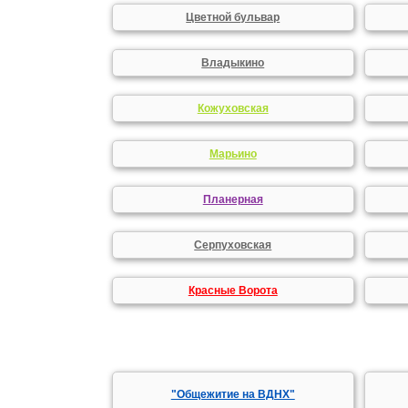
Цветной бульвар
Владыкино
Кожуховская
Марьино
Планерная
Серпуховская
Красные Ворота
"Общежитие на ВДНХ"