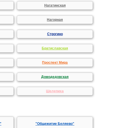
Нагатинская
Нагорная
Строгино
Братиславская
Проспект Мира
Домодедовская
Шелепиха
"
"Общежитие Беляево"