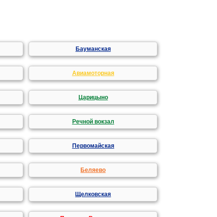
Бауманская
Авиамоторная
Царицыно
Речной вокзал
Первомайская
Беляево
Щелковская