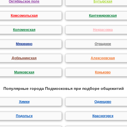
Октябрьское поле
Бутырская
Комсомольская
Кантемировская
Коломенская
Некрасовка
Мякинино
Отрадное
Добрынинская
Алексеевская
Маяковская
Коньково
Популярные города Подмосковья при подборе общежитий
Химки
Одинцово
Подольск
Красногорск