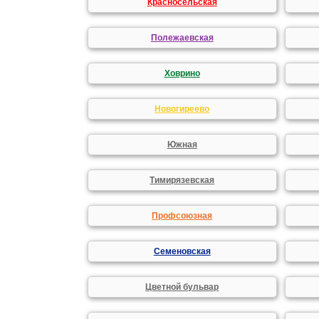
Красносельская
Полежаевская
Ховрино
Новогиреево
Южная
Тимирязевская
Профсоюзная
Семеновская
Цветной бульвар