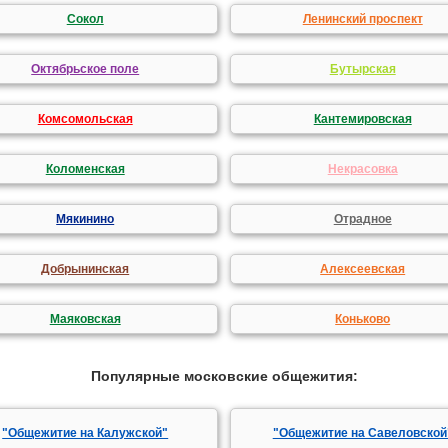
Сокол
Ленинский проспект
Октябрьское поле
Бутырская
Комсомольская
Кантемировская
Коломенская
Некрасовка
Мякинино
Отрадное
Добрынинская
Алексеевская
Маяковская
Коньково
Популярные московские общежития:
"Общежитие на Калужской"
"Общежитие на Савеловской