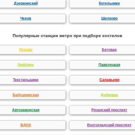
Дзержинский
Котельники
Чехов
Щелково
Популярные станции метро при подборе хостелов
Перово
Беговая
Люблино
Павелецкая
Текстильщики
Саларьево
Бабушкинская
Дубровка
Автозаводская
Рязанский проспект
ВДНХ
Волгоградский проспект