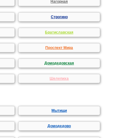
Нагорная
Строгино
Братиславская
Проспект Мира
Домодедовская
Шелепиха
Мытищи
Домодедово