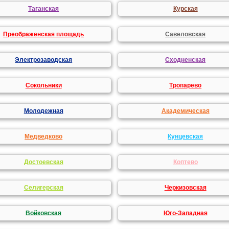
Таганская
Курская
Преображенская площадь
Савеловская
Электрозаводская
Сходненская
Сокольники
Тропарево
Молодежная
Академическая
Медведково
Кунцевская
Достоевская
Коптево
Селигерская
Черкизовская
Войковская
Юго-Западная