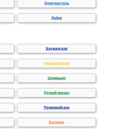
Электросталь
Лобня
Бауманская
Авиамоторная
Царицыно
Речной вокзал
Первомайская
Беляево