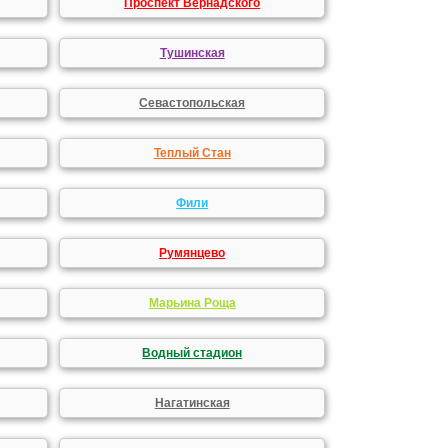
Проспект Вернадского
Тушинская
Севастопольская
Теплый Стан
Фили
Румянцево
Марьина Роща
Водный стадион
Нагатинская