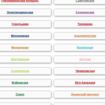
Преображенская площадь
Савеловская
Электрозаводская
Сходненская
Сокольники
Тропарево
Молодежная
Академическая
Медведково
Кунцевская
Достоевская
Коптево
Селигерская
Черкизовская
Войковская
Юго-Западная
Сокол
Ленинский проспект