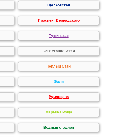
Щелковская
Проспект Вернадского
Тушинская
Севастопольская
Теплый Стан
Фили
Румянцево
Марьина Роща
Водный стадион