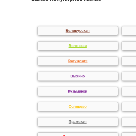
Белорусская
Волжская
Калужская
Выхино
Кузьминки
Солнцево
Пражская