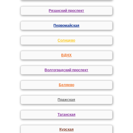
Рязанский проспект
Первомайская
Солнцево
ВДНХ
Волгоградский проспект
Беляево
Пражская
Таганская
Курская