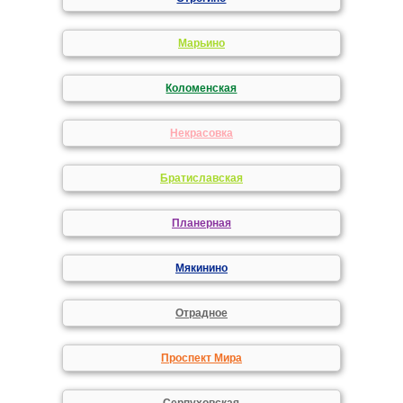
Марьино
Коломенская
Некрасовка
Братиславская
Планерная
Мякинино
Отрадное
Проспект Мира