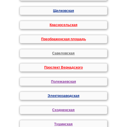
Щелковская
Красносельская
Преображенская площадь
Савеловская
Проспект Вернадского
Полежаевская
Электрозаводская
Сходненская
Тушинская