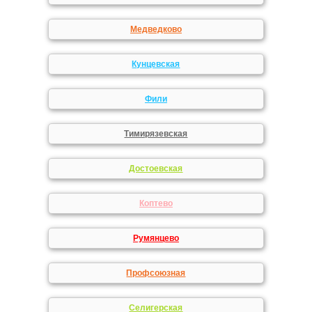
Медведково
Кунцевская
Фили
Тимирязевская
Достоевская
Коптево
Румянцево
Профсоюзная
Селигерская