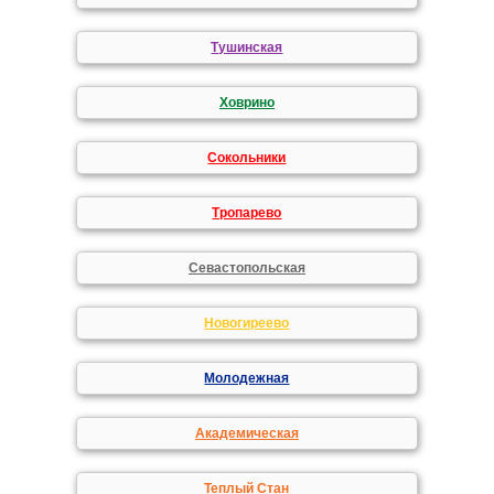
Тушинская
Ховрино
Сокольники
Тропарево
Севастопольская
Новогиреево
Молодежная
Академическая
Теплый Стан