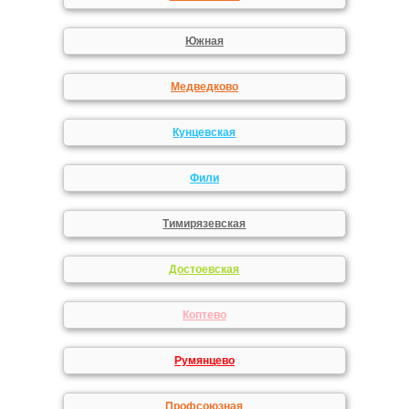
Южная
Медведково
Кунцевская
Фили
Тимирязевская
Достоевская
Коптево
Румянцево
Профсоюзная