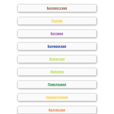
Белорусская
Перово
Беговая
Бауманская
Волжская
Люблино
Павелецкая
Авиамоторная
Калужская