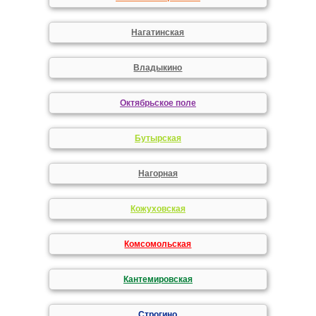
Нагатинская
Владыкино
Октябрьское поле
Бутырская
Нагорная
Кожуховская
Комсомольская
Кантемировская
Строгино