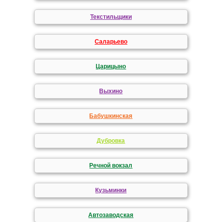
Текстильщики
Саларьево
Царицыно
Выхино
Бабушкинская
Дубровка
Речной вокзал
Кузьминки
Автозаводская