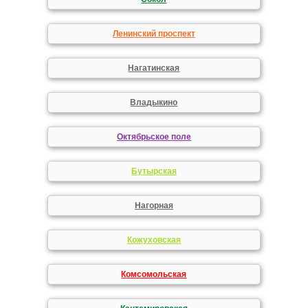
Ленинский проспект
Нагатинская
Владыкино
Октябрьское поле
Бутырская
Нагорная
Кожуховская
Комсомольская