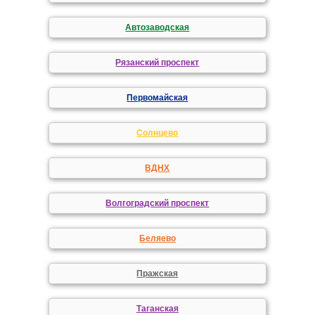
Автозаводская
Рязанский проспект
Первомайская
Солнцево
ВДНХ
Волгоградский проспект
Беляево
Пражская
Таганская