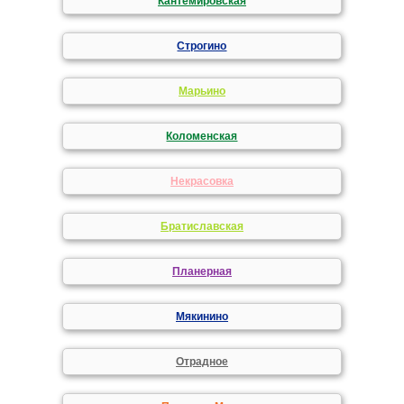
Кантемировская
Строгино
Марьино
Коломенская
Некрасовка
Братиславская
Планерная
Мякинино
Отрадное