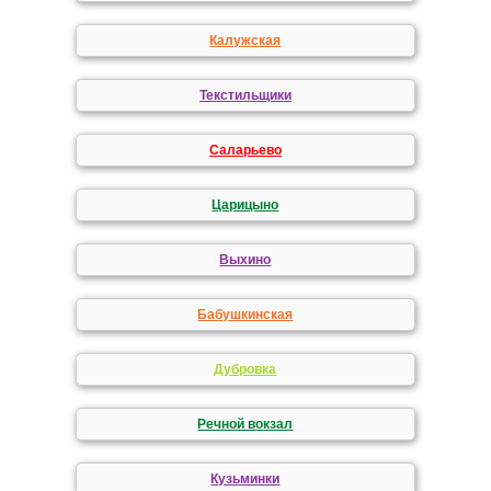
Калужская
Текстильщики
Саларьево
Царицыно
Выхино
Бабушкинская
Дубровка
Речной вокзал
Кузьминки