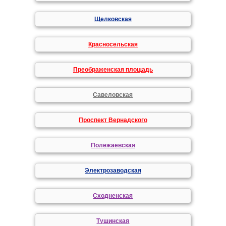
Щелковская
Красносельская
Преображенская площадь
Савеловская
Проспект Вернадского
Полежаевская
Электрозаводская
Сходненская
Тушинская