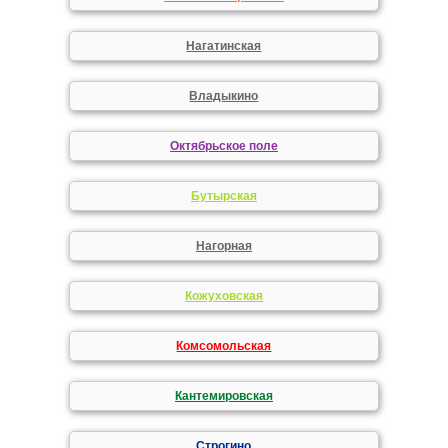
Нагатинская
Владыкино
Октябрьское поле
Бутырская
Нагорная
Кожуховская
Комсомольская
Кантемировская
Строгино