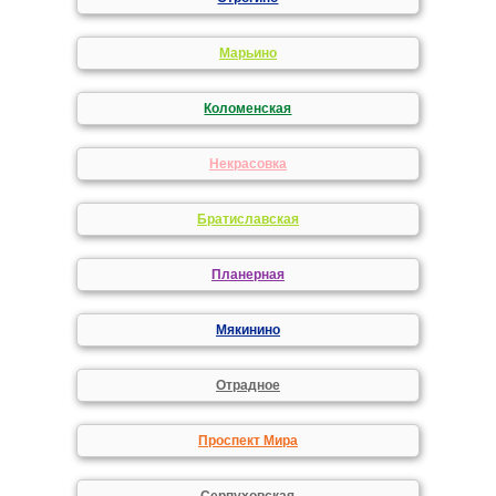
Марьино
Коломенская
Некрасовка
Братиславская
Планерная
Мякинино
Отрадное
Проспект Мира