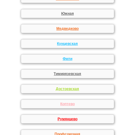
Южная
Медведково
Кунцевская
Фили
Тимирязевская
Достоевская
Коптево
Румянцево
Профсоюзная