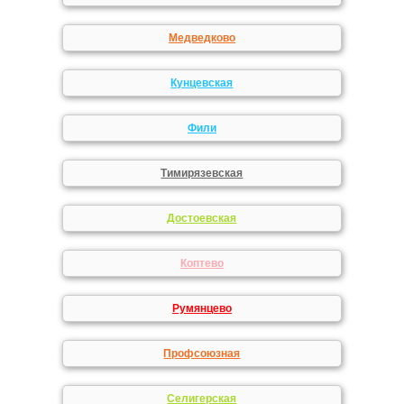
Медведково
Кунцевская
Фили
Тимирязевская
Достоевская
Коптево
Румянцево
Профсоюзная
Селигерская