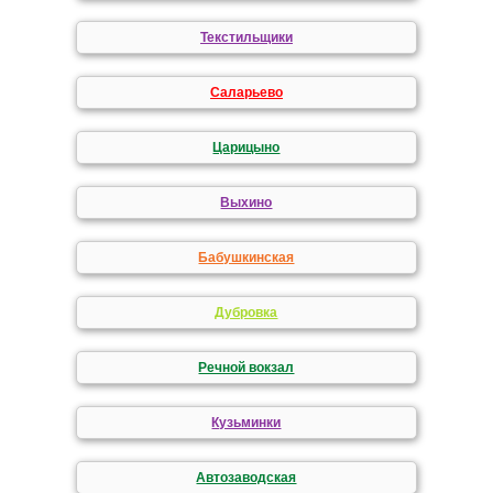
Текстильщики
Саларьево
Царицыно
Выхино
Бабушкинская
Дубровка
Речной вокзал
Кузьминки
Автозаводская