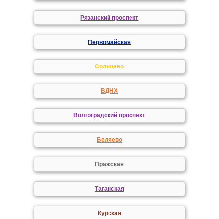
Рязанский проспект
Первомайская
Солнцево
ВДНХ
Волгоградский проспект
Беляево
Пражская
Таганская
Курская