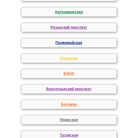
Автозаводская
Рязанский проспект
Первомайская
Солнцево
ВДНХ
Волгоградский проспект
Беляево
Пражская
Таганская