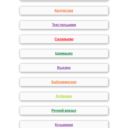
Калужская
Текстильщики
Саларьево
Царицыно
Выхино
Бабушкинская
Дубровка
Речной вокзал
Кузьминки