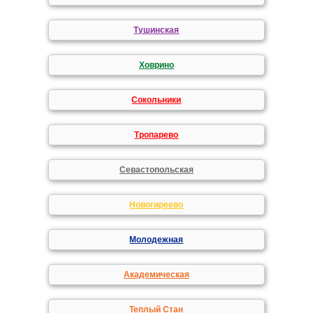
Тушинская
Ховрино
Сокольники
Тропарево
Севастопольская
Новогиреево
Молодежная
Академическая
Теплый Стан