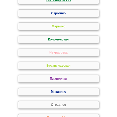
Кантемировская
Строгино
Марьино
Коломенская
Некрасовка
Братиславская
Планерная
Мякинино
Отрадное