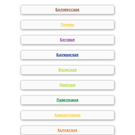
Белорусская
Перово
Беговая
Бауманская
Волжская
Люблино
Павелецкая
Авиамоторная
Калужская