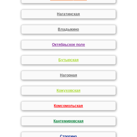
Нагатинская
Владыкино
Октябрьское поле
Бутырская
Нагорная
Кожуховская
Комсомольская
Кантемировская
Строгино