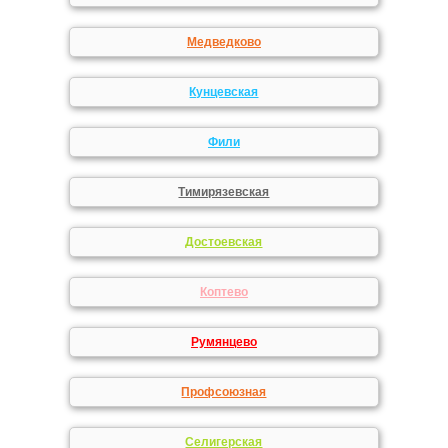
Медведково
Кунцевская
Фили
Тимирязевская
Достоевская
Коптево
Румянцево
Профсоюзная
Селигерская