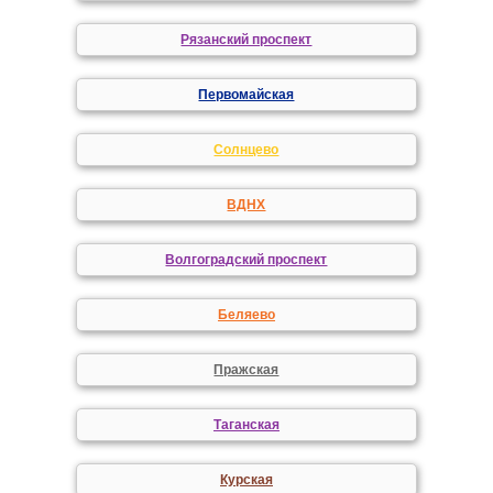
Рязанский проспект
Первомайская
Солнцево
ВДНХ
Волгоградский проспект
Беляево
Пражская
Таганская
Курская