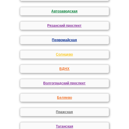
Автозаводская
Рязанский проспект
Первомайская
Солнцево
ВДНХ
Волгоградский проспект
Беляево
Пражская
Таганская