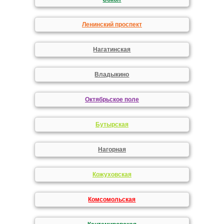
Ленинский проспект
Нагатинская
Владыкино
Октябрьское поле
Бутырская
Нагорная
Кожуховская
Комсомольская