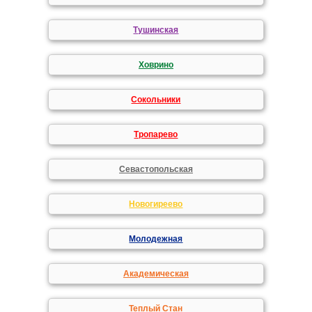
Тушинская
Ховрино
Сокольники
Тропарево
Севастопольская
Новогиреево
Молодежная
Академическая
Теплый Стан