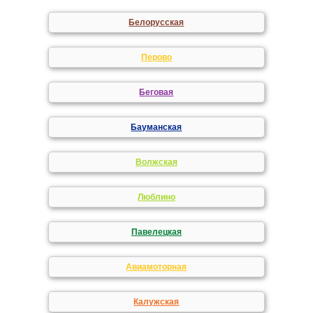
Белорусская
Перово
Беговая
Бауманская
Волжская
Люблино
Павелецкая
Авиамоторная
Калужская