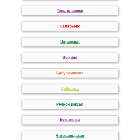
Текстильщики
Саларьево
Царицыно
Выхино
Бабушкинская
Дубровка
Речной вокзал
Кузьминки
Автозаводская