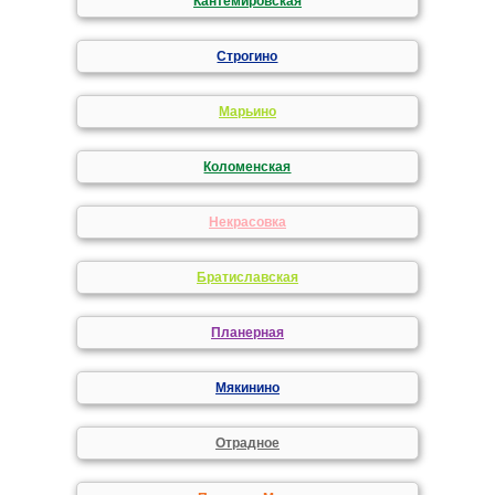
Кантемировская
Строгино
Марьино
Коломенская
Некрасовка
Братиславская
Планерная
Мякинино
Отрадное