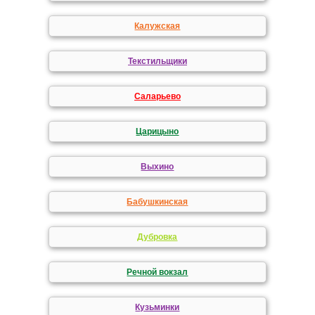
Калужская
Текстильщики
Саларьево
Царицыно
Выхино
Бабушкинская
Дубровка
Речной вокзал
Кузьминки