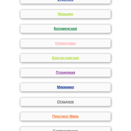
Марьино
Коломенская
Некрасовка
Братиславская
Планерная
Мякинино
Отрадное
Проспект Мира