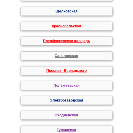
Щелковская
Красносельская
Преображенская площадь
Савеловская
Проспект Вернадского
Полежаевская
Электрозаводская
Сходненская
Тушинская