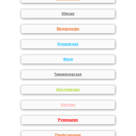
Южная
Медведково
Кунцевская
Фили
Тимирязевская
Достоевская
Коптево
Румянцево
Профсоюзная