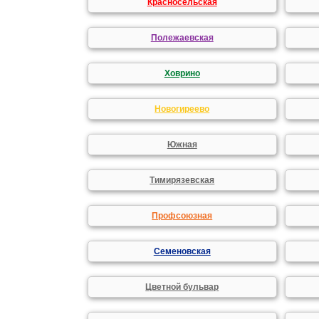
Красносельская
Полежаевская
Ховрино
Новогиреево
Южная
Тимирязевская
Профсоюзная
Семеновская
Цветной бульвар