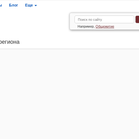
ы
Блог
Еще
Например,
Общежитие
 региона