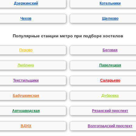
Дзержинский
Котельники
Чехов
Щелково
Популярные станции метро при подборе хостелов
Перово
Беговая
Люблино
Павелецкая
Текстильщики
Саларьево
Бабушкинская
Дубровка
Автозаводская
Рязанский проспект
ВДНХ
Волгоградский проспект