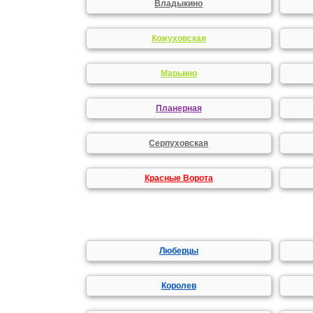
Владыкино
Кожуховская
Марьино
Планерная
Серпуховская
Красные Ворота
Люберцы
Королев