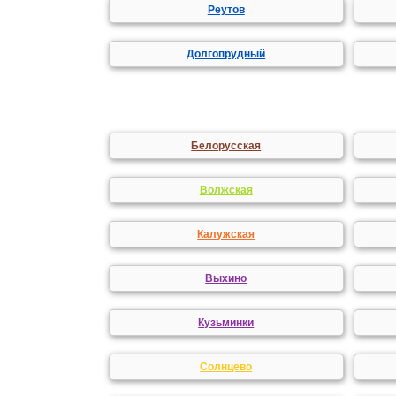
Реутов
Долгопрудный
Белорусская
Волжская
Калужская
Выхино
Кузьминки
Солнцево