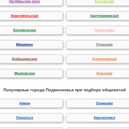
Октябрьское поле
Бутырская
Комсомольская
Кантемировская
Коломенская
Некрасовка
Мякинино
Отрадное
Добрынинская
Алексеевская
Маяковская
Коньково
Популярные города Подмосковья при подборе общежитий
Химки
Одинцово
Подольск
Красногорск