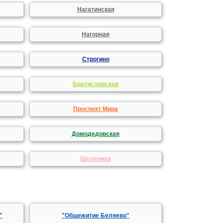
Нагатинская
Нагорная
Строгино
Братиславская
Проспект Мира
Домодедовская
Шелепиха
"
"Общежитие Беляево"