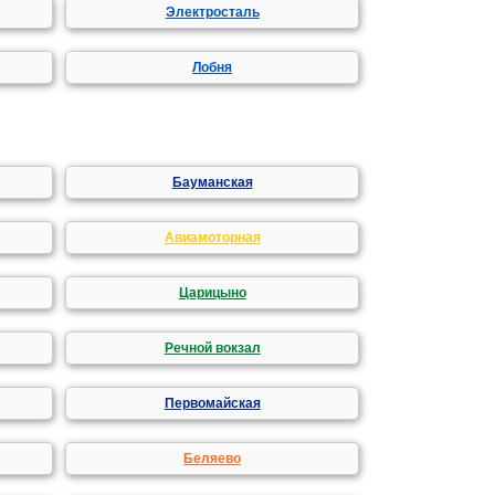
Электросталь
Лобня
Бауманская
Авиамоторная
Царицыно
Речной вокзал
Первомайская
Беляево