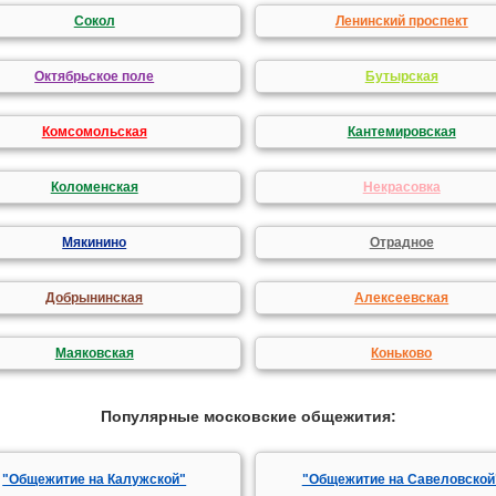
Сокол
Ленинский проспект
Октябрьское поле
Бутырская
Комсомольская
Кантемировская
Коломенская
Некрасовка
Мякинино
Отрадное
Добрынинская
Алексеевская
Маяковская
Коньково
Популярные московские общежития:
"Общежитие на Калужской"
"Общежитие на Савеловской