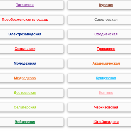
Таганская
Курская
Преображенская площадь
Савеловская
Электрозаводская
Сходненская
Сокольники
Тропарево
Молодежная
Академическая
Медведково
Кунцевская
Достоевская
Коптево
Селигерская
Черкизовская
Войковская
Юго-Западная