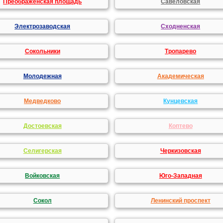
Преображенская площадь
Савеловская
Электрозаводская
Сходненская
Сокольники
Тропарево
Молодежная
Академическая
Медведково
Кунцевская
Достоевская
Коптево
Селигерская
Черкизовская
Войковская
Юго-Западная
Сокол
Ленинский проспект