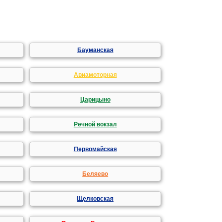
Бауманская
Авиамоторная
Царицыно
Речной вокзал
Первомайская
Беляево
Щелковская