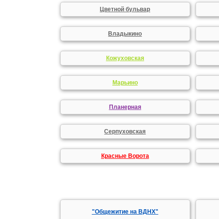
Цветной бульвар
Владыкино
Кожуховская
Марьино
Планерная
Серпуховская
Красные Ворота
"Общежитие на ВДНХ"