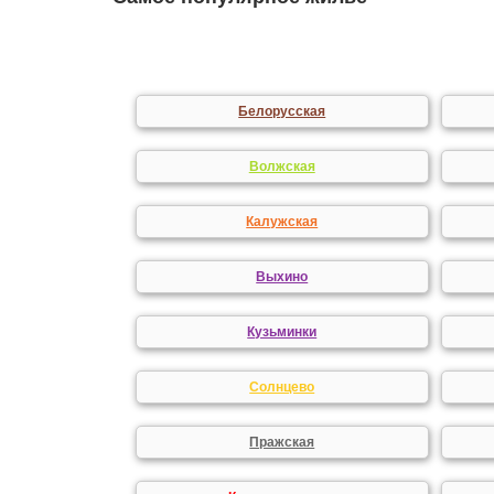
Белорусская
Волжская
Калужская
Выхино
Кузьминки
Солнцево
Пражская