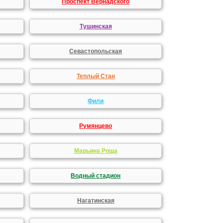
Проспект Вернадского
Тушинская
Севастопольская
Теплый Стан
Фили
Румянцево
Марьина Роща
Водный стадион
Нагатинская