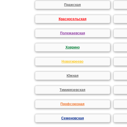
Пражская
Красносельская
Полежаевская
Ховрино
Новогиреево
Южная
Тимирязевская
Профсоюзная
Семеновская