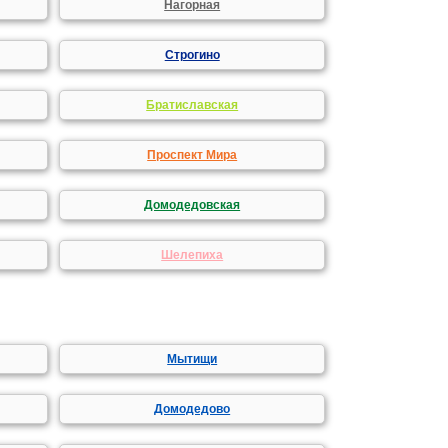
Нагорная
Строгино
Братиславская
Проспект Мира
Домодедовская
Шелепиха
Мытищи
Домодедово