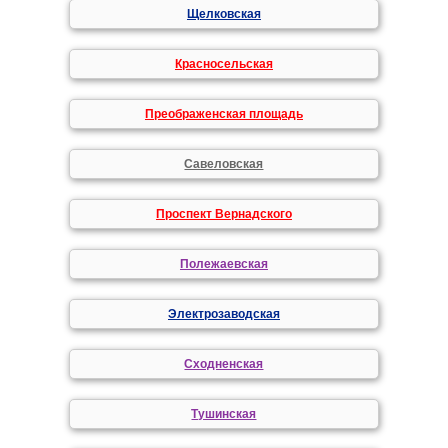
Щелковская
Красносельская
Преображенская площадь
Савеловская
Проспект Вернадского
Полежаевская
Электрозаводская
Сходненская
Тушинская