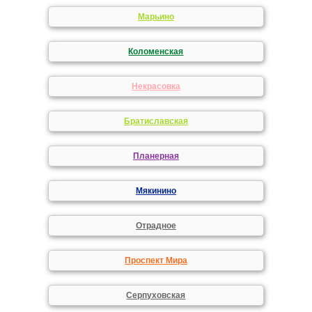
Марьино
Коломенская
Некрасовка
Братиславская
Планерная
Мякинино
Отрадное
Проспект Мира
Серпуховская