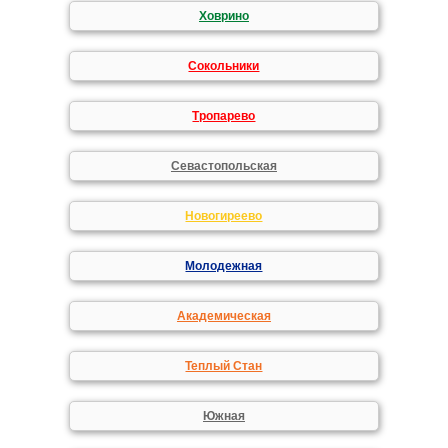
Ховрино
Сокольники
Тропарево
Севастопольская
Новогиреево
Молодежная
Академическая
Теплый Стан
Южная