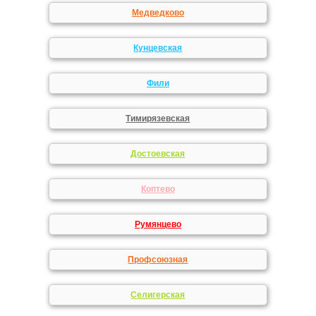
Медведково
Кунцевская
Фили
Тимирязевская
Достоевская
Коптево
Румянцево
Профсоюзная
Селигерская