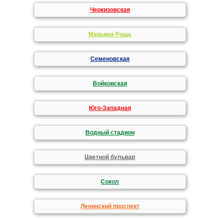
Черкизовская
Марьина Роща
Семеновская
Войковская
Юго-Западная
Водный стадион
Цветной бульвар
Сокол
Ленинский проспект