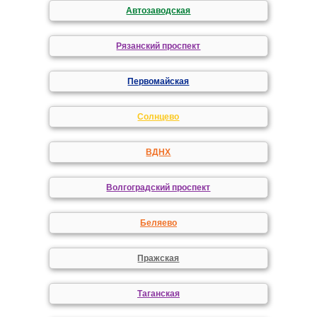
Автозаводская
Рязанский проспект
Первомайская
Солнцево
ВДНХ
Волгоградский проспект
Беляево
Пражская
Таганская