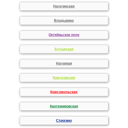
Нагатинская
Владыкино
Октябрьское поле
Бутырская
Нагорная
Кожуховская
Комсомольская
Кантемировская
Строгино