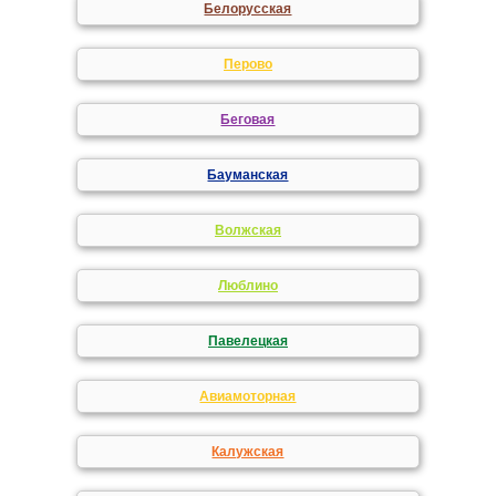
Белорусская
Перово
Беговая
Бауманская
Волжская
Люблино
Павелецкая
Авиамоторная
Калужская