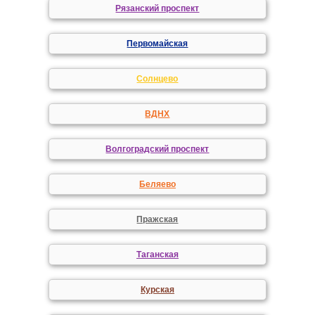
Рязанский проспект
Первомайская
Солнцево
ВДНХ
Волгоградский проспект
Беляево
Пражская
Таганская
Курская