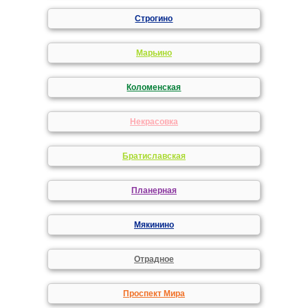
Строгино
Марьино
Коломенская
Некрасовка
Братиславская
Планерная
Мякинино
Отрадное
Проспект Мира