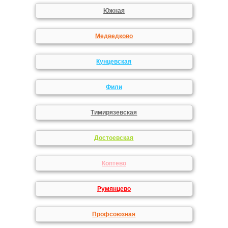
Южная
Медведково
Кунцевская
Фили
Тимирязевская
Достоевская
Коптево
Румянцево
Профсоюзная