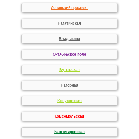
Ленинский проспект
Нагатинская
Владыкино
Октябрьское поле
Бутырская
Нагорная
Кожуховская
Комсомольская
Кантемировская