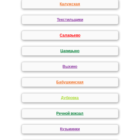
Калужская
Текстильщики
Саларьево
Царицыно
Выхино
Бабушкинская
Дубровка
Речной вокзал
Кузьминки