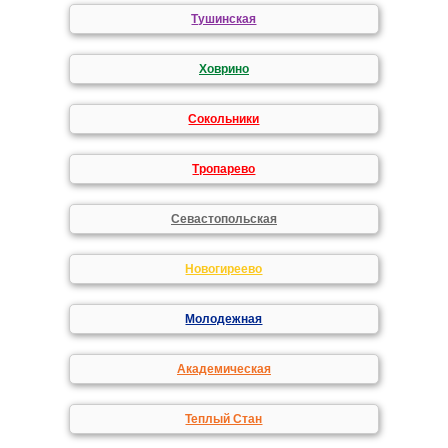
Тушинская
Ховрино
Сокольники
Тропарево
Севастопольская
Новогиреево
Молодежная
Академическая
Теплый Стан