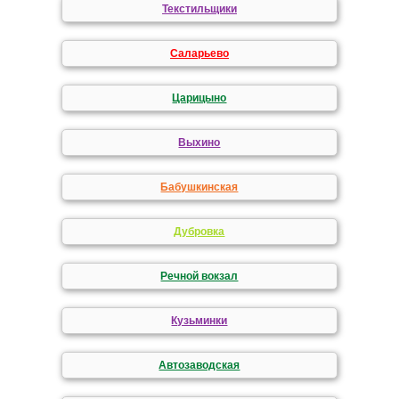
Текстильщики
Саларьево
Царицыно
Выхино
Бабушкинская
Дубровка
Речной вокзал
Кузьминки
Автозаводская