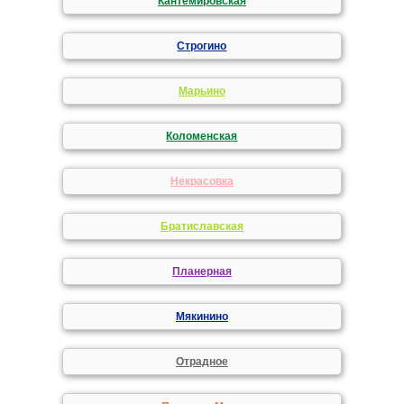
Кантемировская
Строгино
Марьино
Коломенская
Некрасовка
Братиславская
Планерная
Мякинино
Отрадное