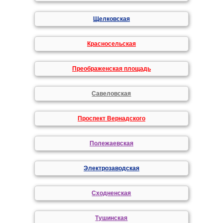
Щелковская
Красносельская
Преображенская площадь
Савеловская
Проспект Вернадского
Полежаевская
Электрозаводская
Сходненская
Тушинская