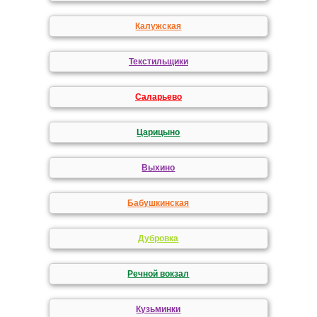
Калужская
Текстильщики
Саларьево
Царицыно
Выхино
Бабушкинская
Дубровка
Речной вокзал
Кузьминки