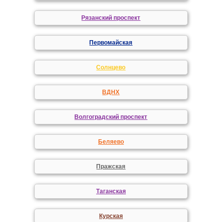
Рязанский проспект
Первомайская
Солнцево
ВДНХ
Волгоградский проспект
Беляево
Пражская
Таганская
Курская