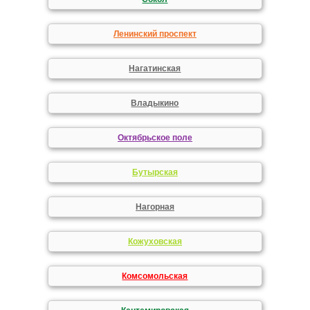
Ленинский проспект
Нагатинская
Владыкино
Октябрьское поле
Бутырская
Нагорная
Кожуховская
Комсомольская