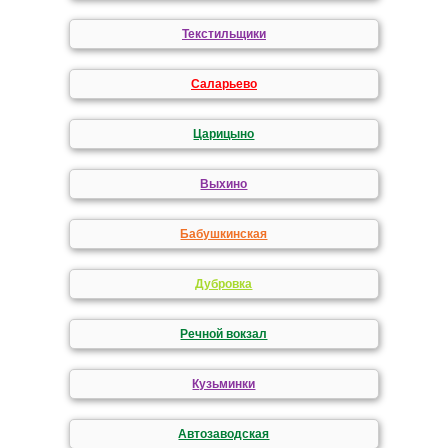
Текстильщики
Саларьево
Царицыно
Выхино
Бабушкинская
Дубровка
Речной вокзал
Кузьминки
Автозаводская