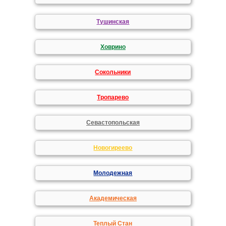
Тушинская
Ховрино
Сокольники
Тропарево
Севастопольская
Новогиреево
Молодежная
Академическая
Теплый Стан