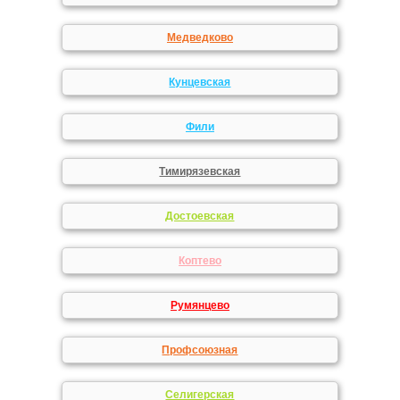
Медведково
Кунцевская
Фили
Тимирязевская
Достоевская
Коптево
Румянцево
Профсоюзная
Селигерская