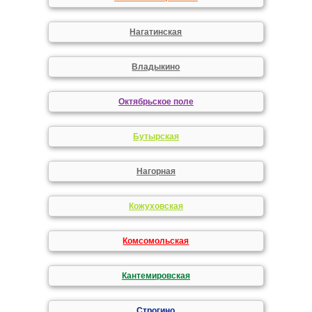
Нагатинская
Владыкино
Октябрьское поле
Бутырская
Нагорная
Кожуховская
Комсомольская
Кантемировская
Строгино