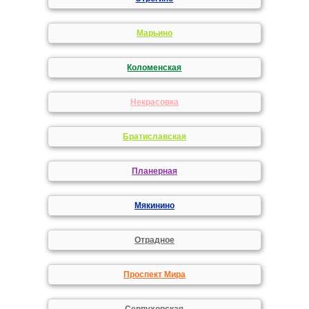
Марьино
Коломенская
Некрасовка
Братиславская
Планерная
Мякинино
Отрадное
Проспект Мира