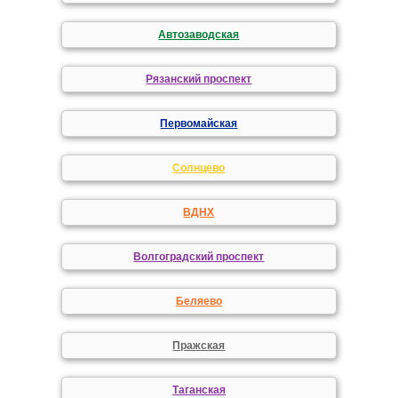
Автозаводская
Рязанский проспект
Первомайская
Солнцево
ВДНХ
Волгоградский проспект
Беляево
Пражская
Таганская