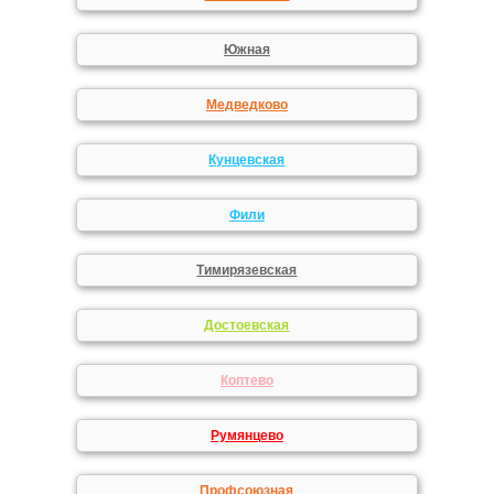
Южная
Медведково
Кунцевская
Фили
Тимирязевская
Достоевская
Коптево
Румянцево
Профсоюзная