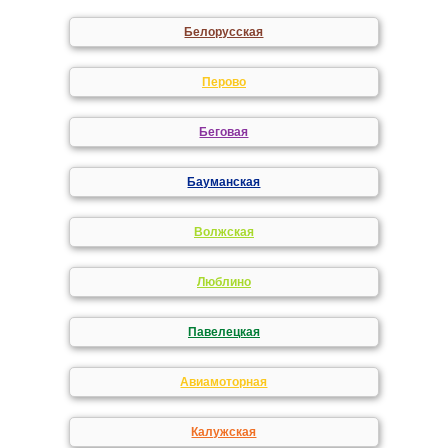
Белорусская
Перово
Беговая
Бауманская
Волжская
Люблино
Павелецкая
Авиамоторная
Калужская