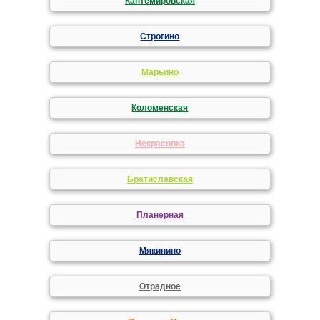
Кантемировская
Строгино
Марьино
Коломенская
Некрасовка
Братиславская
Планерная
Мякинино
Отрадное