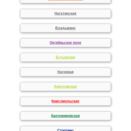
Нагатинская
Владыкино
Октябрьское поле
Бутырская
Нагорная
Кожуховская
Комсомольская
Кантемировская
Строгино