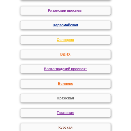
Рязанский проспект
Первомайская
Солнцево
ВДНХ
Волгоградский проспект
Беляево
Пражская
Таганская
Курская