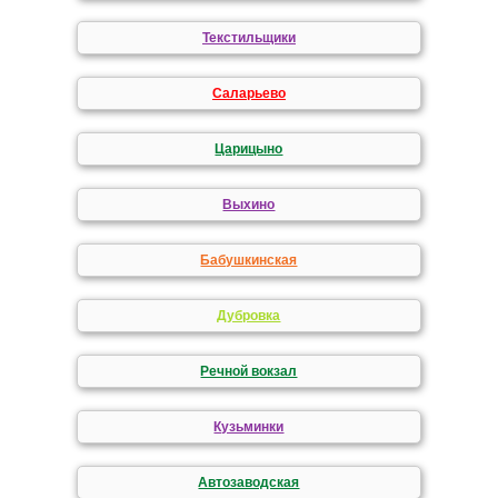
Текстильщики
Саларьево
Царицыно
Выхино
Бабушкинская
Дубровка
Речной вокзал
Кузьминки
Автозаводская