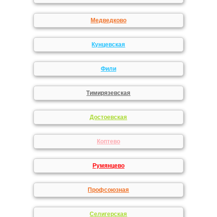
Медведково
Кунцевская
Фили
Тимирязевская
Достоевская
Коптево
Румянцево
Профсоюзная
Селигерская