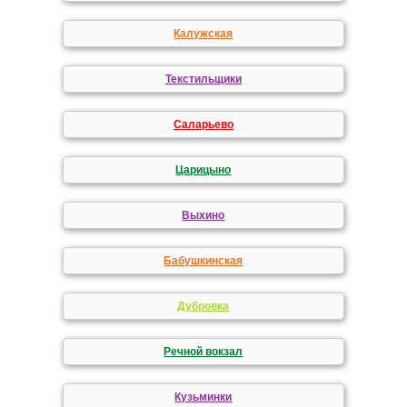
Калужская
Текстильщики
Саларьево
Царицыно
Выхино
Бабушкинская
Дубровка
Речной вокзал
Кузьминки