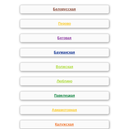
Белорусская
Перово
Беговая
Бауманская
Волжская
Люблино
Павелецкая
Авиамоторная
Калужская