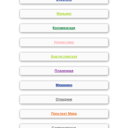
Марьино
Коломенская
Некрасовка
Братиславская
Планерная
Мякинино
Отрадное
Проспект Мира