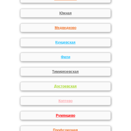
Южная
Медведково
Кунцевская
Фили
Тимирязевская
Достоевская
Коптево
Румянцево
Профсоюзная