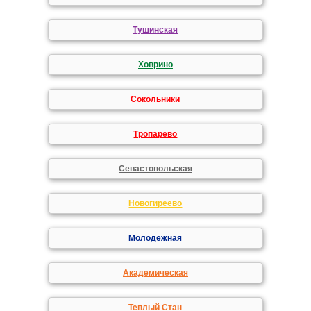
Тушинская
Ховрино
Сокольники
Тропарево
Севастопольская
Новогиреево
Молодежная
Академическая
Теплый Стан