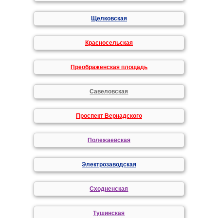
Щелковская
Красносельская
Преображенская площадь
Савеловская
Проспект Вернадского
Полежаевская
Электрозаводская
Сходненская
Тушинская