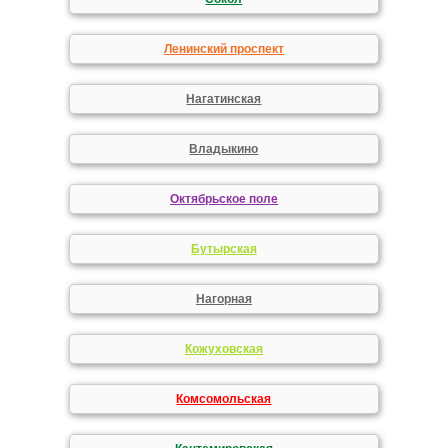
Ленинский проспект
Нагатинская
Владыкино
Октябрьское поле
Бутырская
Нагорная
Кожуховская
Комсомольская