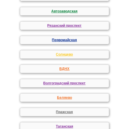
Автозаводская
Рязанский проспект
Первомайская
Солнцево
ВДНХ
Волгоградский проспект
Беляево
Пражская
Таганская