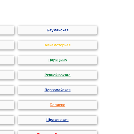
Бауманская
Авиамоторная
Царицыно
Речной вокзал
Первомайская
Беляево
Щелковская