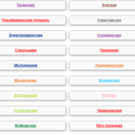
Таганская
Курская
Преображенская площадь
Савеловская
Электрозаводская
Сходненская
Сокольники
Тропарево
Молодежная
Академическая
Медведково
Кунцевская
Достоевская
Коптево
Селигерская
Черкизовская
Войковская
Юго-Западная