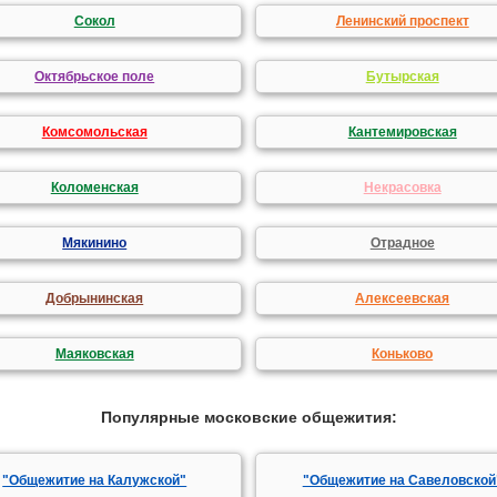
Сокол
Ленинский проспект
Октябрьское поле
Бутырская
Комсомольская
Кантемировская
Коломенская
Некрасовка
Мякинино
Отрадное
Добрынинская
Алексеевская
Маяковская
Коньково
Популярные московские общежития:
"Общежитие на Калужской"
"Общежитие на Савеловской