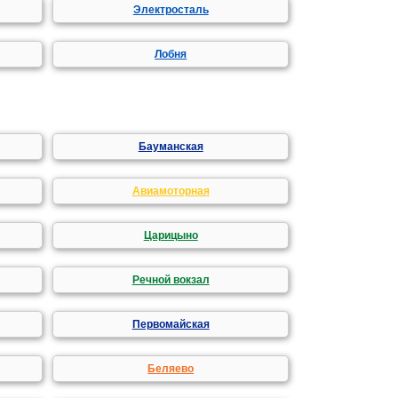
Электросталь
Лобня
Бауманская
Авиамоторная
Царицыно
Речной вокзал
Первомайская
Беляево