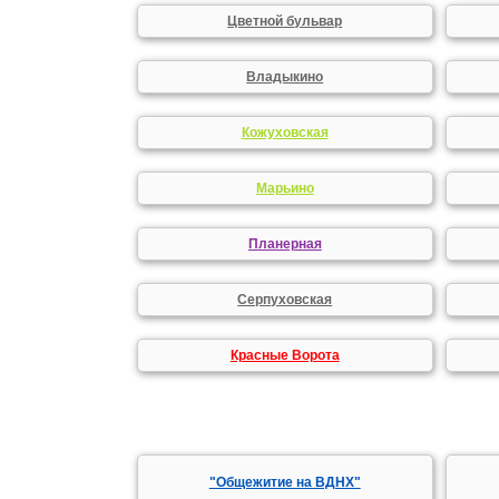
Цветной бульвар
Владыкино
Кожуховская
Марьино
Планерная
Серпуховская
Красные Ворота
"Общежитие на ВДНХ"