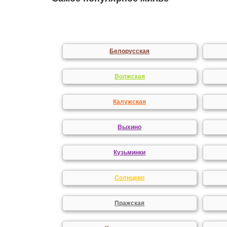
Белорусская
Волжская
Калужская
Выхино
Кузьминки
Солнцево
Пражская