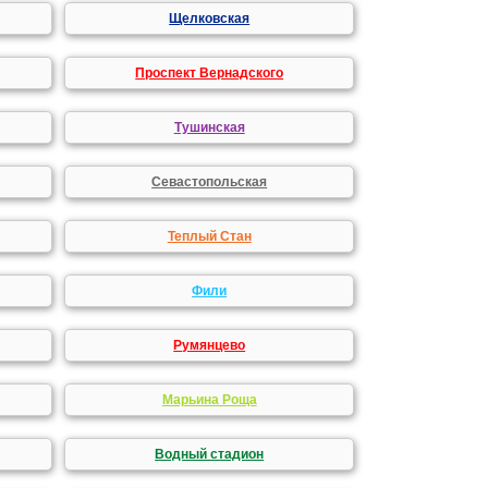
Щелковская
Проспект Вернадского
Тушинская
Севастопольская
Теплый Стан
Фили
Румянцево
Марьина Роща
Водный стадион