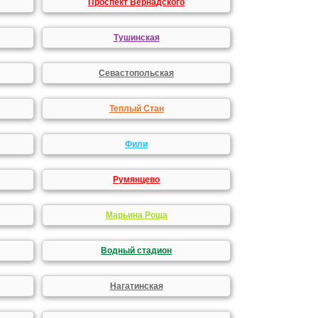
Проспект Вернадского
Тушинская
Севастопольская
Теплый Стан
Фили
Румянцево
Марьина Роща
Водный стадион
Нагатинская