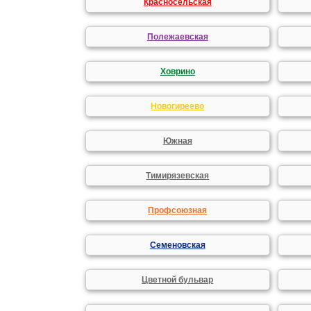
Красносельская
Полежаевская
Ховрино
Новогиреево
Южная
Тимирязевская
Профсоюзная
Семеновская
Цветной бульвар