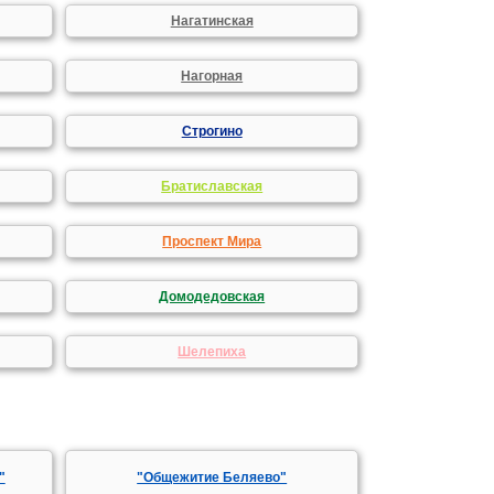
Нагатинская
Нагорная
Строгино
Братиславская
Проспект Мира
Домодедовская
Шелепиха
"
"Общежитие Беляево"