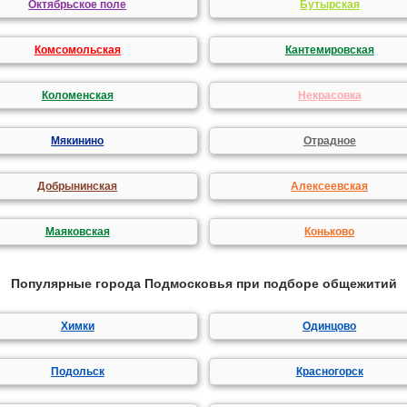
Октябрьское поле
Бутырская
Комсомольская
Кантемировская
Коломенская
Некрасовка
Мякинино
Отрадное
Добрынинская
Алексеевская
Маяковская
Коньково
Популярные города Подмосковья при подборе общежитий
Химки
Одинцово
Подольск
Красногорск