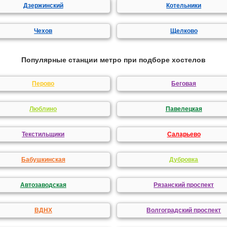
Дзержинский
Котельники
Чехов
Щелково
Популярные станции метро при подборе хостелов
Перово
Беговая
Люблино
Павелецкая
Текстильщики
Саларьево
Бабушкинская
Дубровка
Автозаводская
Рязанский проспект
ВДНХ
Волгоградский проспект