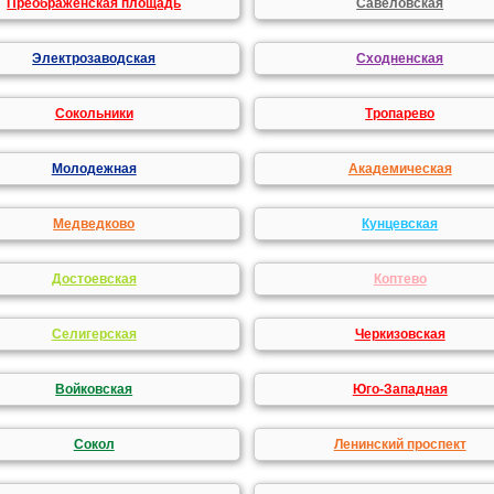
Преображенская площадь
Савеловская
Электрозаводская
Сходненская
Сокольники
Тропарево
Молодежная
Академическая
Медведково
Кунцевская
Достоевская
Коптево
Селигерская
Черкизовская
Войковская
Юго-Западная
Сокол
Ленинский проспект