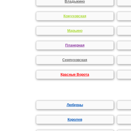
Владыкино
Кожуховская
Марьино
Планерная
Серпуховская
Красные Ворота
Люберцы
Королев