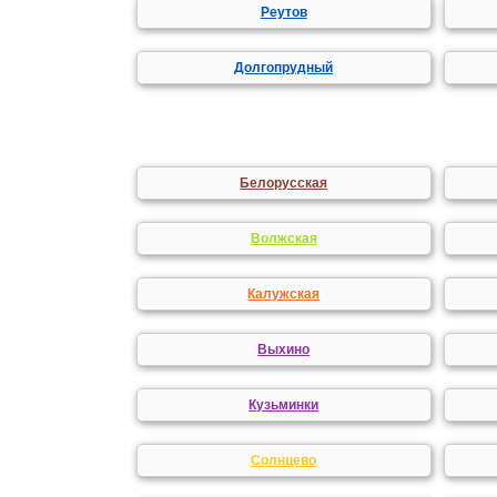
Реутов
Долгопрудный
Белорусская
Волжская
Калужская
Выхино
Кузьминки
Солнцево