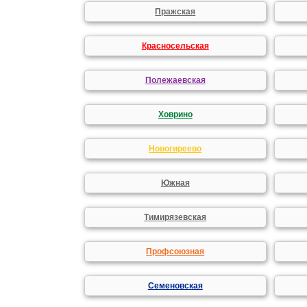
Пражская
Красносельская
Полежаевская
Ховрино
Новогиреево
Южная
Тимирязевская
Профсоюзная
Семеновская