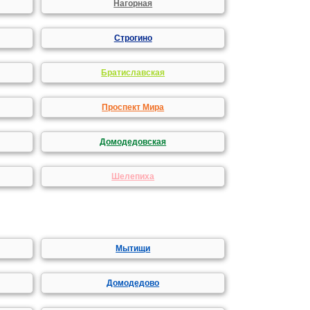
Нагорная
Строгино
Братиславская
Проспект Мира
Домодедовская
Шелепиха
Мытищи
Домодедово