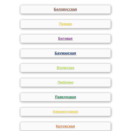
Белорусская
Перово
Беговая
Бауманская
Волжская
Люблино
Павелецкая
Авиамоторная
Калужская