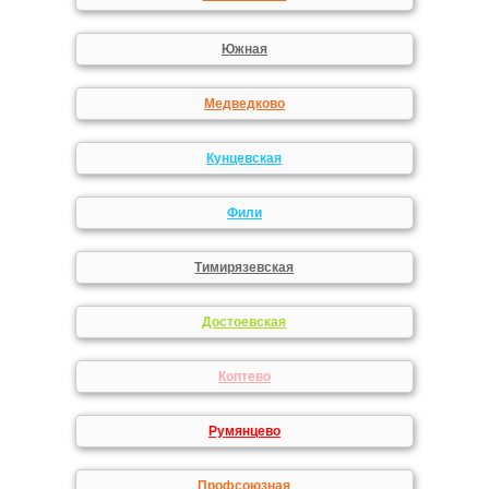
Южная
Медведково
Кунцевская
Фили
Тимирязевская
Достоевская
Коптево
Румянцево
Профсоюзная