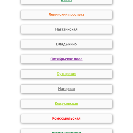
Ленинский проспект
Нагатинская
Владыкино
Октябрьское поле
Бутырская
Нагорная
Кожуховская
Комсомольская