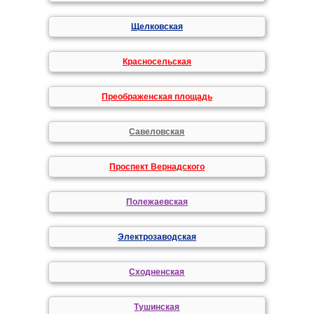
Щелковская
Красносельская
Преображенская площадь
Савеловская
Проспект Вернадского
Полежаевская
Электрозаводская
Сходненская
Тушинская