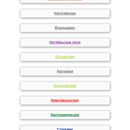
Нагатинская
Владыкино
Октябрьское поле
Бутырская
Нагорная
Кожуховская
Комсомольская
Кантемировская
Строгино