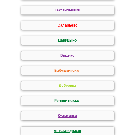
Текстильщики
Саларьево
Царицыно
Выхино
Бабушкинская
Дубровка
Речной вокзал
Кузьминки
Автозаводская