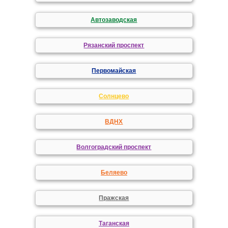
Автозаводская
Рязанский проспект
Первомайская
Солнцево
ВДНХ
Волгоградский проспект
Беляево
Пражская
Таганская