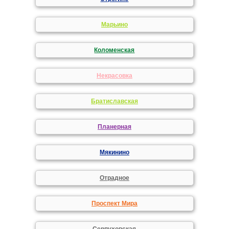
Марьино
Коломенская
Некрасовка
Братиславская
Планерная
Мякинино
Отрадное
Проспект Мира