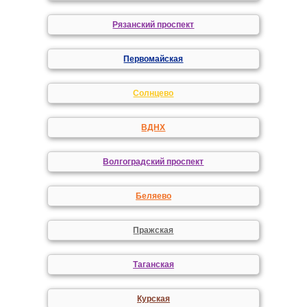
Рязанский проспект
Первомайская
Солнцево
ВДНХ
Волгоградский проспект
Беляево
Пражская
Таганская
Курская