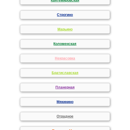
Кантемировская
Строгино
Марьино
Коломенская
Некрасовка
Братиславская
Планерная
Мякинино
Отрадное