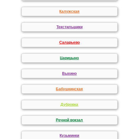
Калужская
Текстильщики
Саларьево
Царицыно
Выхино
Бабушкинская
Дубровка
Речной вокзал
Кузьминки