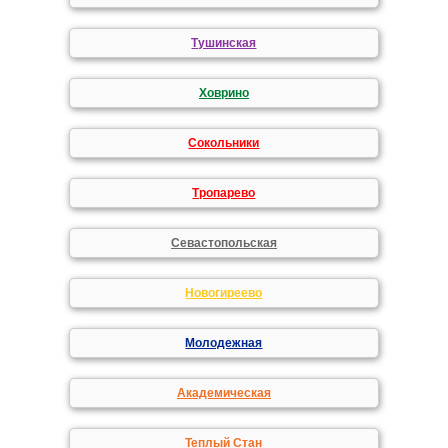
Тушинская
Ховрино
Сокольники
Тропарево
Севастопольская
Новогиреево
Молодежная
Академическая
Теплый Стан