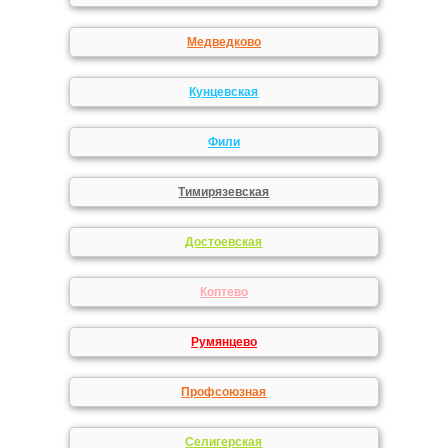
Медведково
Кунцевская
Фили
Тимирязевская
Достоевская
Коптево
Румянцево
Профсоюзная
Селигерская