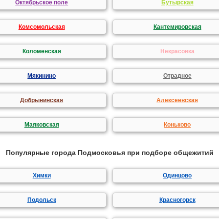
Октябрьское поле
Бутырская
Комсомольская
Кантемировская
Коломенская
Некрасовка
Мякинино
Отрадное
Добрынинская
Алексеевская
Маяковская
Коньково
Популярные города Подмосковья при подборе общежитий
Химки
Одинцово
Подольск
Красногорск