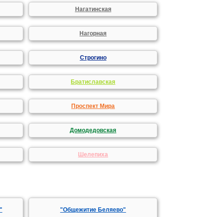
Нагатинская
Нагорная
Строгино
Братиславская
Проспект Мира
Домодедовская
Шелепиха
"
"Общежитие Беляево"