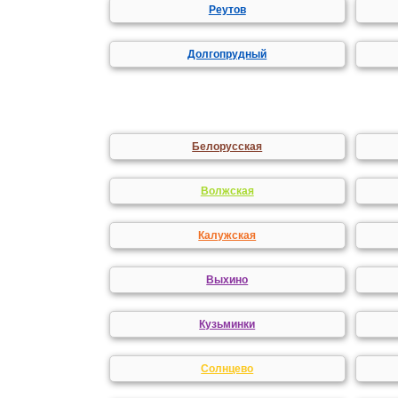
Реутов
Долгопрудный
Белорусская
Волжская
Калужская
Выхино
Кузьминки
Солнцево