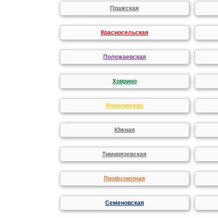
Пражская
Красносельская
Полежаевская
Ховрино
Новогиреево
Южная
Тимирязевская
Профсоюзная
Семеновская