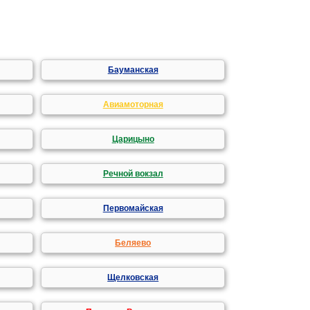
Бауманская
Авиамоторная
Царицыно
Речной вокзал
Первомайская
Беляево
Щелковская