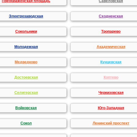
Преображенская площадь
Савеловская
Электрозаводская
Сходненская
Сокольники
Тропарево
Молодежная
Академическая
Медведково
Кунцевская
Достоевская
Коптево
Селигерская
Черкизовская
Войковская
Юго-Западная
Сокол
Ленинский проспект