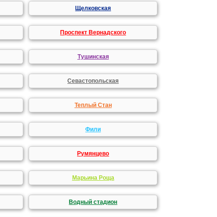
Щелковская
Проспект Вернадского
Тушинская
Севастопольская
Теплый Стан
Фили
Румянцево
Марьина Роща
Водный стадион