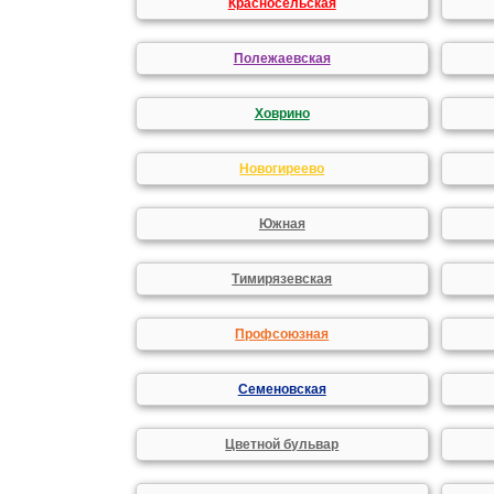
Красносельская
Полежаевская
Ховрино
Новогиреево
Южная
Тимирязевская
Профсоюзная
Семеновская
Цветной бульвар