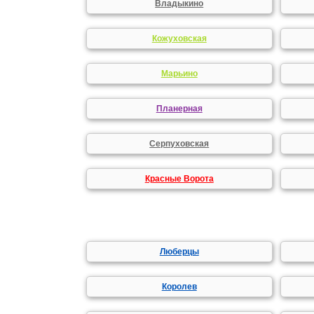
Владыкино
Кожуховская
Марьино
Планерная
Серпуховская
Красные Ворота
Люберцы
Королев