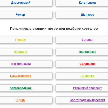
Дзержинский
Котельники
Чехов
Щелково
Популярные станции метро при подборе хостелов
Перово
Беговая
Люблино
Павелецкая
Текстильщики
Саларьево
Бабушкинская
Дубровка
Автозаводская
Рязанский проспект
ВДНХ
Волгоградский проспект