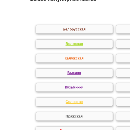
Белорусская
Волжская
Калужская
Выхино
Кузьминки
Солнцево
Пражская