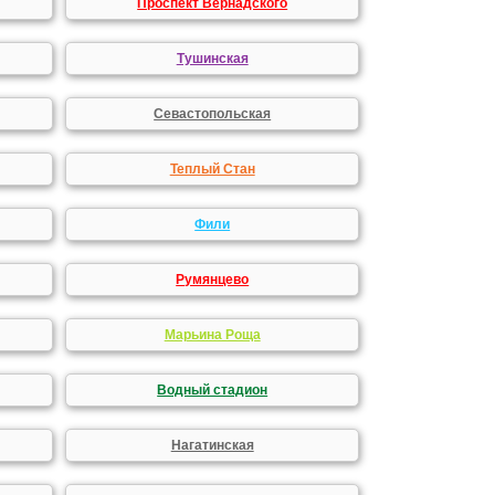
Проспект Вернадского
Тушинская
Севастопольская
Теплый Стан
Фили
Румянцево
Марьина Роща
Водный стадион
Нагатинская