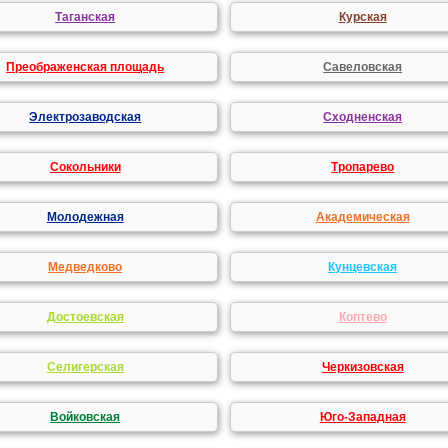
Таганская
Курская
Преображенская площадь
Савеловская
Электрозаводская
Сходненская
Сокольники
Тропарево
Молодежная
Академическая
Медведково
Кунцевская
Достоевская
Коптево
Селигерская
Черкизовская
Войковская
Юго-Западная