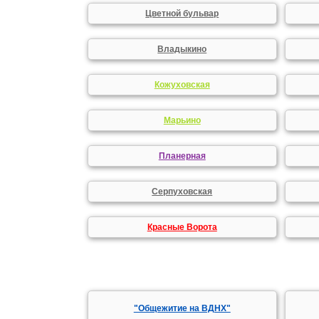
Цветной бульвар
Владыкино
Кожуховская
Марьино
Планерная
Серпуховская
Красные Ворота
"Общежитие на ВДНХ"