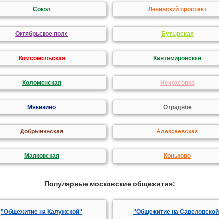
Сокол
Ленинский проспект
Октябрьское поле
Бутырская
Комсомольская
Кантемировская
Коломенская
Некрасовка
Мякинино
Отрадное
Добрынинская
Алексеевская
Маяковская
Коньково
Популярные московские общежития:
"Общежитие на Калужской"
"Общежитие на Савеловской