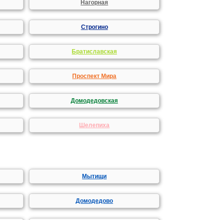
Нагорная
Строгино
Братиславская
Проспект Мира
Домодедовская
Шелепиха
Мытищи
Домодедово