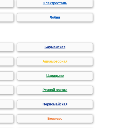
Электросталь
Лобня
Бауманская
Авиамоторная
Царицыно
Речной вокзал
Первомайская
Беляево