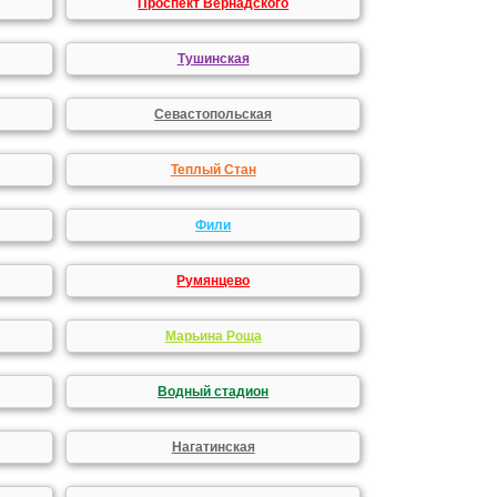
Проспект Вернадского
Тушинская
Севастопольская
Теплый Стан
Фили
Румянцево
Марьина Роща
Водный стадион
Нагатинская