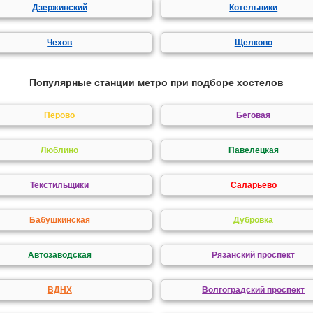
Дзержинский
Котельники
Чехов
Щелково
Популярные станции метро при подборе хостелов
Перово
Беговая
Люблино
Павелецкая
Текстильщики
Саларьево
Бабушкинская
Дубровка
Автозаводская
Рязанский проспект
ВДНХ
Волгоградский проспект