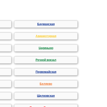
Бауманская
Авиамоторная
Царицыно
Речной вокзал
Первомайская
Беляево
Щелковская