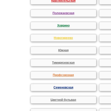
Красносельская
Полежаевская
Ховрино
Новогиреево
Южная
Тимирязевская
Профсоюзная
Семеновская
Цветной бульвар