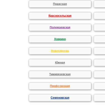
Пражская
Красносельская
Полежаевская
Ховрино
Новогиреево
Южная
Тимирязевская
Профсоюзная
Семеновская