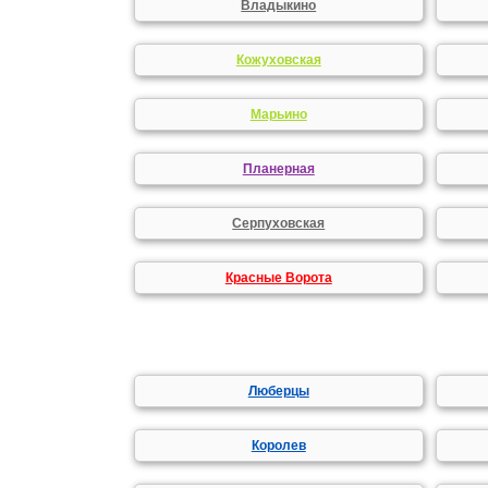
Владыкино
Кожуховская
Марьино
Планерная
Серпуховская
Красные Ворота
Люберцы
Королев