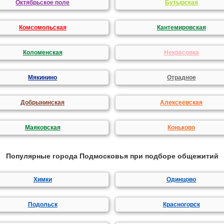
Октябрьское поле
Бутырская
Комсомольская
Кантемировская
Коломенская
Некрасовка
Мякинино
Отрадное
Добрынинская
Алексеевская
Маяковская
Коньково
Популярные города Подмосковья при подборе общежитий
Химки
Одинцово
Подольск
Красногорск