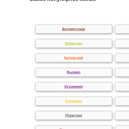
Белорусская
Волжская
Калужская
Выхино
Кузьминки
Солнцево
Пражская