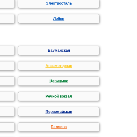
Электросталь
Лобня
Бауманская
Авиамоторная
Царицыно
Речной вокзал
Первомайская
Беляево