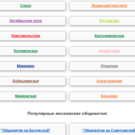
Сокол
Ленинский проспект
Октябрьское поле
Бутырская
Комсомольская
Кантемировская
Коломенская
Некрасовка
Мякинино
Отрадное
Добрынинская
Алексеевская
Маяковская
Коньково
Популярные московские общежития:
"Общежитие на Калужской"
"Общежитие на Савеловской