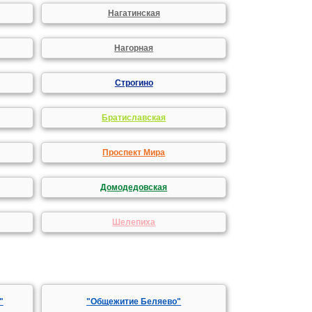
Нагатинская
Нагорная
Строгино
Братиславская
Проспект Мира
Домодедовская
Шелепиха
"
"Общежитие Беляево"