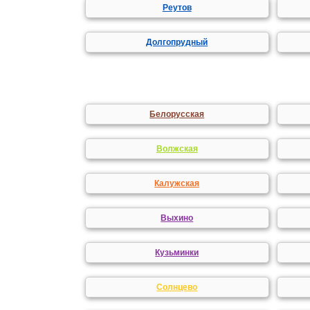
Реутов
Долгопрудный
Белорусская
Волжская
Калужская
Выхино
Кузьминки
Солнцево