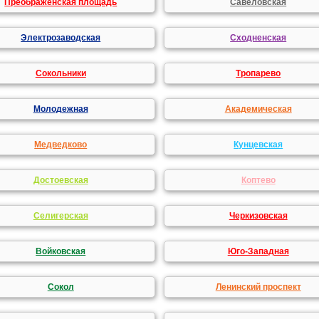
Преображенская площадь
Савеловская
Электрозаводская
Сходненская
Сокольники
Тропарево
Молодежная
Академическая
Медведково
Кунцевская
Достоевская
Коптево
Селигерская
Черкизовская
Войковская
Юго-Западная
Сокол
Ленинский проспект