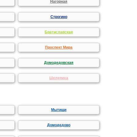
Нагорная
Строгино
Братиславская
Проспект Мира
Домодедовская
Шелепиха
Мытищи
Домодедово