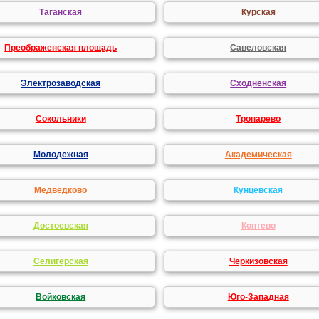
Таганская
Курская
Преображенская площадь
Савеловская
Электрозаводская
Сходненская
Сокольники
Тропарево
Молодежная
Академическая
Медведково
Кунцевская
Достоевская
Коптево
Селигерская
Черкизовская
Войковская
Юго-Западная