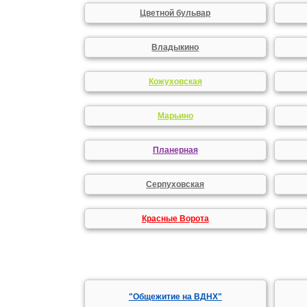
Цветной бульвар
Владыкино
Кожуховская
Марьино
Планерная
Серпуховская
Красные Ворота
"Общежитие на ВДНХ"