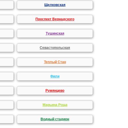
Щелковская
Проспект Вернадского
Тушинская
Севастопольская
Теплый Стан
Фили
Румянцево
Марьина Роща
Водный стадион