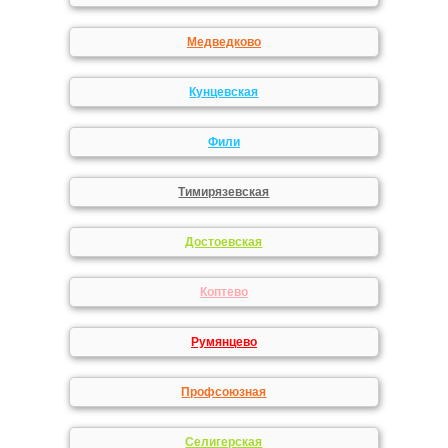
Медведково
Кунцевская
Фили
Тимирязевская
Достоевская
Коптево
Румянцево
Профсоюзная
Селигерская