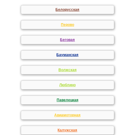
Белорусская
Перово
Беговая
Бауманская
Волжская
Люблино
Павелецкая
Авиамоторная
Калужская