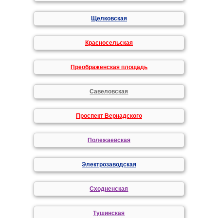
Щелковская
Красносельская
Преображенская площадь
Савеловская
Проспект Вернадского
Полежаевская
Электрозаводская
Сходненская
Тушинская