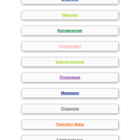
Марьино
Коломенская
Некрасовка
Братиславская
Планерная
Мякинино
Отрадное
Проспект Мира