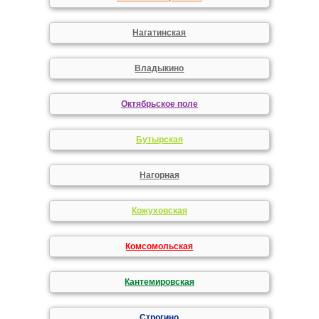
Нагатинская
Владыкино
Октябрьское поле
Бутырская
Нагорная
Кожуховская
Комсомольская
Кантемировская
Строгино