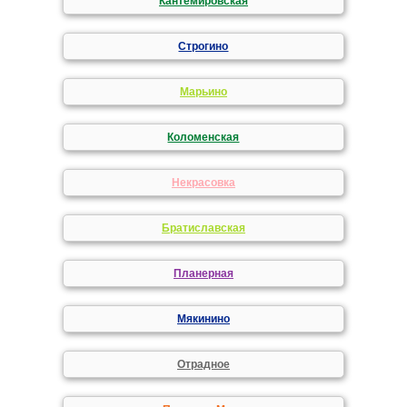
Кантемировская
Строгино
Марьино
Коломенская
Некрасовка
Братиславская
Планерная
Мякинино
Отрадное