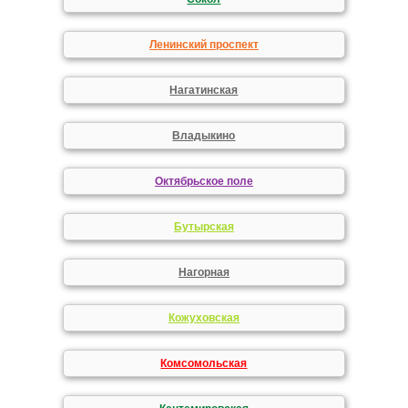
Ленинский проспект
Нагатинская
Владыкино
Октябрьское поле
Бутырская
Нагорная
Кожуховская
Комсомольская