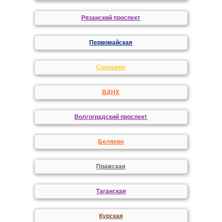
Рязанский проспект
Первомайская
Солнцево
ВДНХ
Волгоградский проспект
Беляево
Пражская
Таганская
Курская