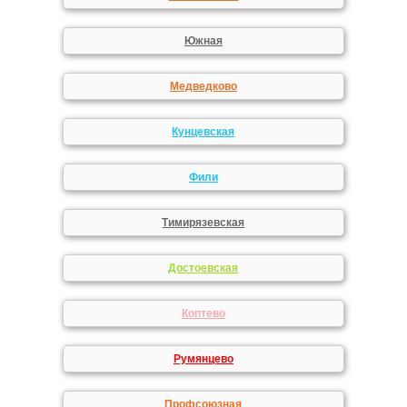
Южная
Медведково
Кунцевская
Фили
Тимирязевская
Достоевская
Коптево
Румянцево
Профсоюзная