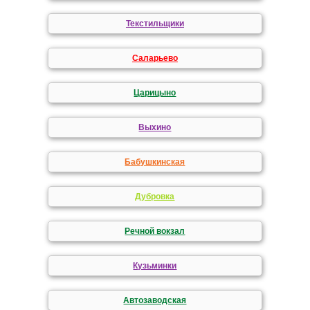
Текстильщики
Саларьево
Царицыно
Выхино
Бабушкинская
Дубровка
Речной вокзал
Кузьминки
Автозаводская