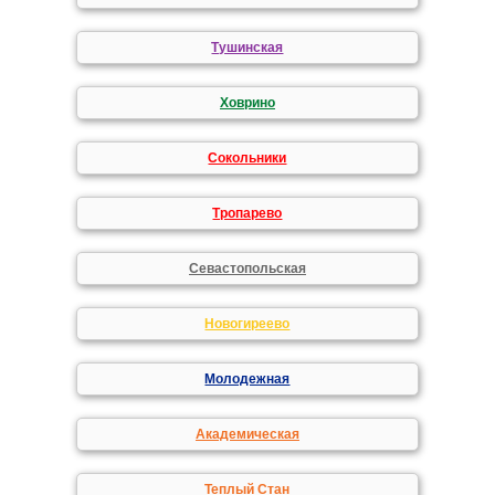
Тушинская
Ховрино
Сокольники
Тропарево
Севастопольская
Новогиреево
Молодежная
Академическая
Теплый Стан