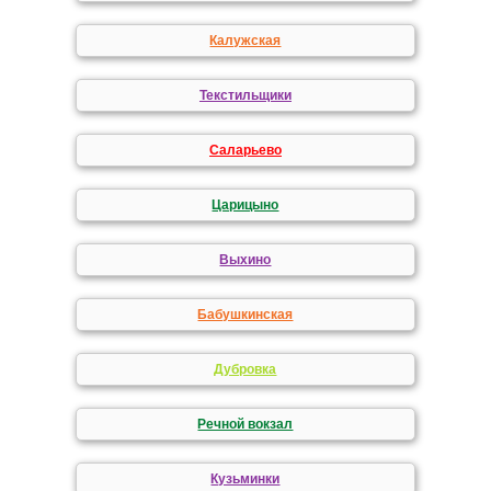
Калужская
Текстильщики
Саларьево
Царицыно
Выхино
Бабушкинская
Дубровка
Речной вокзал
Кузьминки