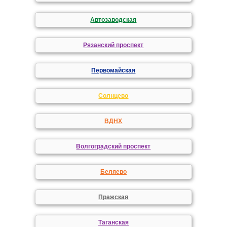
Автозаводская
Рязанский проспект
Первомайская
Солнцево
ВДНХ
Волгоградский проспект
Беляево
Пражская
Таганская