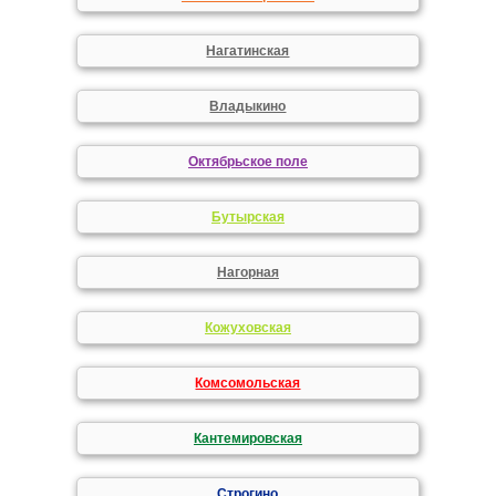
Нагатинская
Владыкино
Октябрьское поле
Бутырская
Нагорная
Кожуховская
Комсомольская
Кантемировская
Строгино