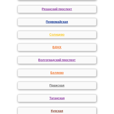
Рязанский проспект
Первомайская
Солнцево
ВДНХ
Волгоградский проспект
Беляево
Пражская
Таганская
Курская