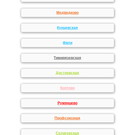
Медведково
Кунцевская
Фили
Тимирязевская
Достоевская
Коптево
Румянцево
Профсоюзная
Селигерская