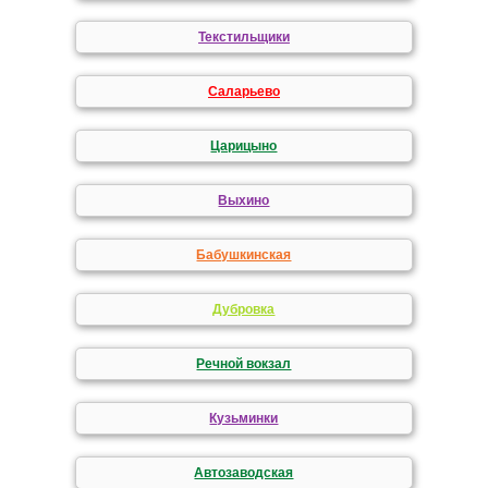
Текстильщики
Саларьево
Царицыно
Выхино
Бабушкинская
Дубровка
Речной вокзал
Кузьминки
Автозаводская