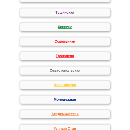
Тушинская
Ховрино
Сокольники
Тропарево
Севастопольская
Новогиреево
Молодежная
Академическая
Теплый Стан