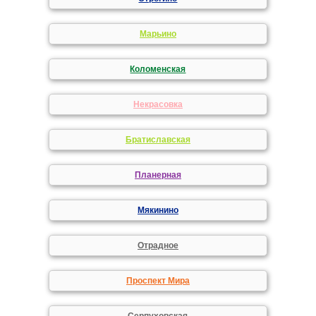
Марьино
Коломенская
Некрасовка
Братиславская
Планерная
Мякинино
Отрадное
Проспект Мира