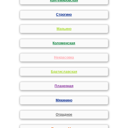
Кантемировская
Строгино
Марьино
Коломенская
Некрасовка
Братиславская
Планерная
Мякинино
Отрадное