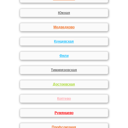
Южная
Медведково
Кунцевская
Фили
Тимирязевская
Достоевская
Коптево
Румянцево
Профсоюзная