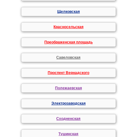
Щелковская
Красносельская
Преображенская площадь
Савеловская
Проспект Вернадского
Полежаевская
Электрозаводская
Сходненская
Тушинская