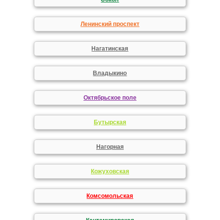
Ленинский проспект
Нагатинская
Владыкино
Октябрьское поле
Бутырская
Нагорная
Кожуховская
Комсомольская