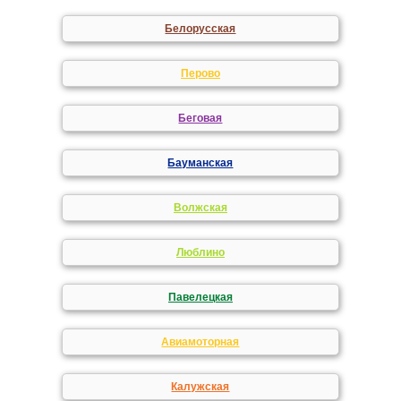
Белорусская
Перово
Беговая
Бауманская
Волжская
Люблино
Павелецкая
Авиамоторная
Калужская