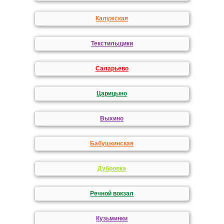
Калужская
Текстильщики
Саларьево
Царицыно
Выхино
Бабушкинская
Дубровка
Речной вокзал
Кузьминки