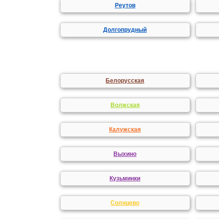
Реутов
Долгопрудный
Белорусская
Волжская
Калужская
Выхино
Кузьминки
Солнцево