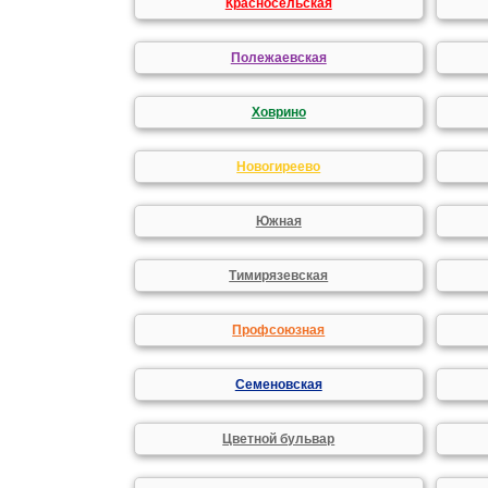
Красносельская
Полежаевская
Ховрино
Новогиреево
Южная
Тимирязевская
Профсоюзная
Семеновская
Цветной бульвар