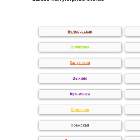
Белорусская
Волжская
Калужская
Выхино
Кузьминки
Солнцево
Пражская