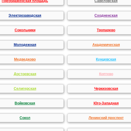
Преображенская площадь
Савеловская
Электрозаводская
Сходненская
Сокольники
Тропарево
Молодежная
Академическая
Медведково
Кунцевская
Достоевская
Коптево
Селигерская
Черкизовская
Войковская
Юго-Западная
Сокол
Ленинский проспект