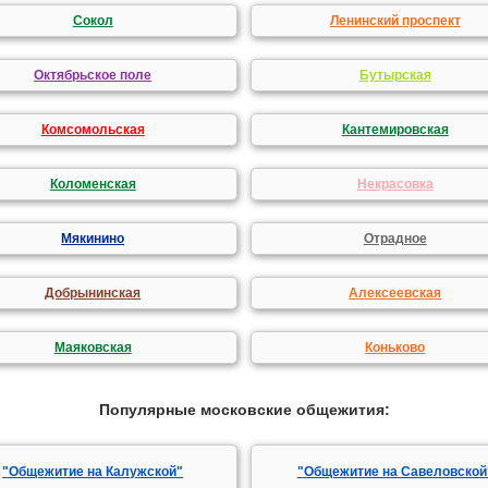
Сокол
Ленинский проспект
Октябрьское поле
Бутырская
Комсомольская
Кантемировская
Коломенская
Некрасовка
Мякинино
Отрадное
Добрынинская
Алексеевская
Маяковская
Коньково
Популярные московские общежития:
"Общежитие на Калужской"
"Общежитие на Савеловской