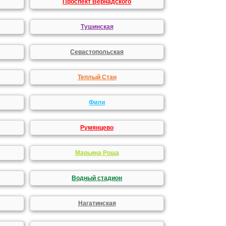
Проспект Вернадского
Тушинская
Севастопольская
Теплый Стан
Фили
Румянцево
Марьина Роща
Водный стадион
Нагатинская