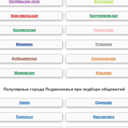
Октябрьское поле
Бутырская
Комсомольская
Кантемировская
Коломенская
Некрасовка
Мякинино
Отрадное
Добрынинская
Алексеевская
Маяковская
Коньково
Популярные города Подмосковья при подборе общежитий
Химки
Одинцово
Подольск
Красногорск