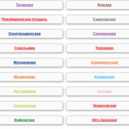
Таганская
Курская
Преображенская площадь
Савеловская
Электрозаводская
Сходненская
Сокольники
Тропарево
Молодежная
Академическая
Медведково
Кунцевская
Достоевская
Коптево
Селигерская
Черкизовская
Войковская
Юго-Западная