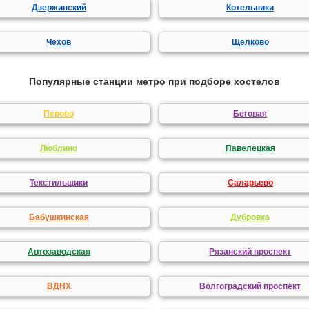
Дзержинский
Котельники
Чехов
Щелково
Популярные станции метро при подборе хостелов
Перово
Беговая
Люблино
Павелецкая
Текстильщики
Саларьево
Бабушкинская
Дубровка
Автозаводская
Рязанский проспект
ВДНХ
Волгоградский проспект