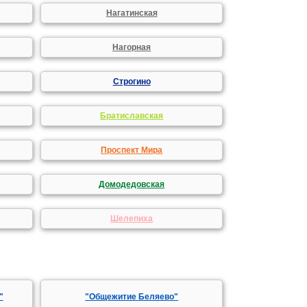
Нагатинская
Нагорная
Строгино
Братиславская
Проспект Мира
Домодедовская
Шелепиха
"
"Общежитие Беляево"