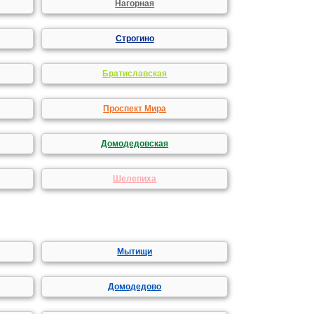
Нагорная
Строгино
Братиславская
Проспект Мира
Домодедовская
Шелепиха
Мытищи
Домодедово