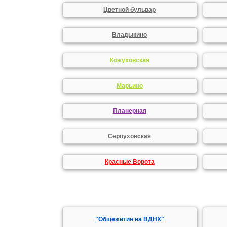
Цветной бульвар
Владыкино
Кожуховская
Марьино
Планерная
Серпуховская
Красные Ворота
"Общежитие на ВДНХ"