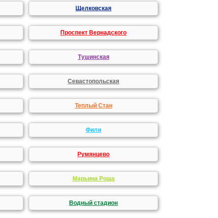
Щелковская
Проспект Вернадского
Тушинская
Севастопольская
Теплый Стан
Фили
Румянцево
Марьина Роща
Водный стадион