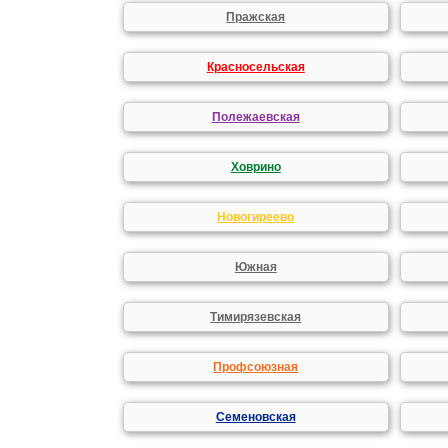
Пражская
Красносельская
Полежаевская
Ховрино
Новогиреево
Южная
Тимирязевская
Профсоюзная
Семеновская