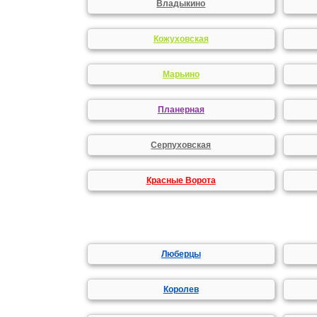
Владыкино
Кожуховская
Марьино
Планерная
Серпуховская
Красные Ворота
Люберцы
Королев