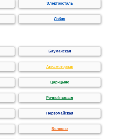
Электросталь
Лобня
Бауманская
Авиамоторная
Царицыно
Речной вокзал
Первомайская
Беляево