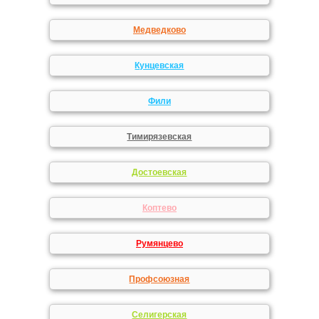
Медведково
Кунцевская
Фили
Тимирязевская
Достоевская
Коптево
Румянцево
Профсоюзная
Селигерская