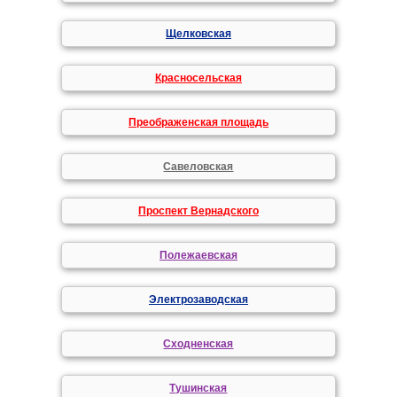
Щелковская
Красносельская
Преображенская площадь
Савеловская
Проспект Вернадского
Полежаевская
Электрозаводская
Сходненская
Тушинская