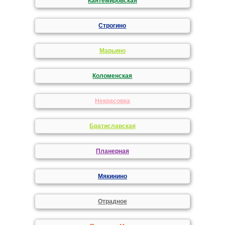
Кантемировская
Строгино
Марьино
Коломенская
Некрасовка
Братиславская
Планерная
Мякинино
Отрадное