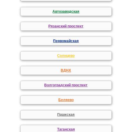
Автозаводская
Рязанский проспект
Первомайская
Солнцево
ВДНХ
Волгоградский проспект
Беляево
Пражская
Таганская