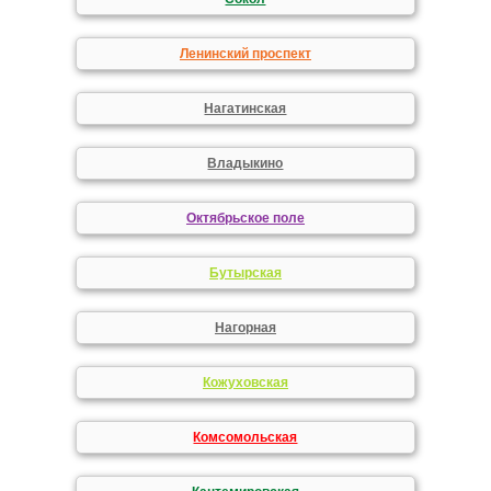
Ленинский проспект
Нагатинская
Владыкино
Октябрьское поле
Бутырская
Нагорная
Кожуховская
Комсомольская