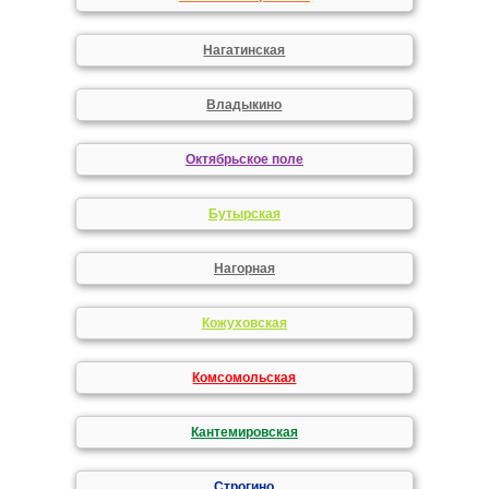
Нагатинская
Владыкино
Октябрьское поле
Бутырская
Нагорная
Кожуховская
Комсомольская
Кантемировская
Строгино