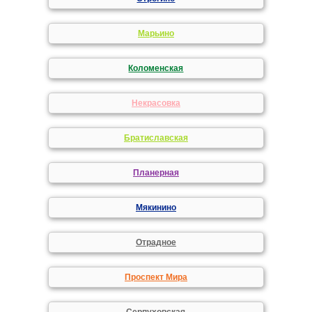
Марьино
Коломенская
Некрасовка
Братиславская
Планерная
Мякинино
Отрадное
Проспект Мира