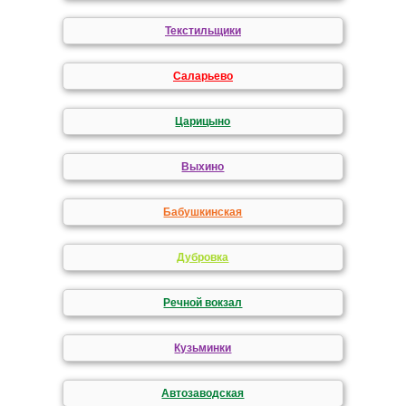
Текстильщики
Саларьево
Царицыно
Выхино
Бабушкинская
Дубровка
Речной вокзал
Кузьминки
Автозаводская