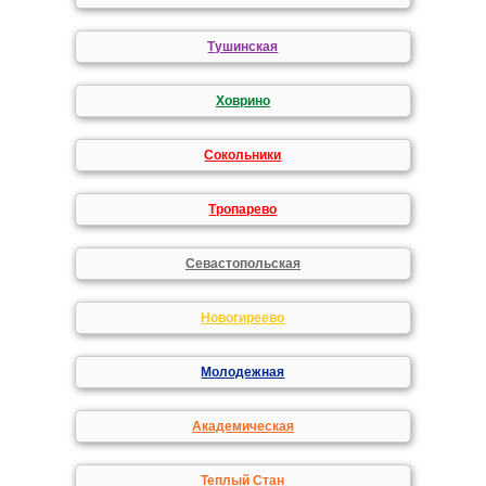
Тушинская
Ховрино
Сокольники
Тропарево
Севастопольская
Новогиреево
Молодежная
Академическая
Теплый Стан