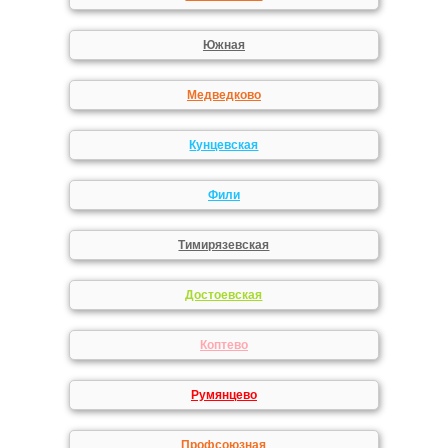
Южная
Медведково
Кунцевская
Фили
Тимирязевская
Достоевская
Коптево
Румянцево
Профсоюзная