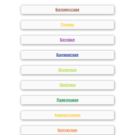
Белорусская
Перово
Беговая
Бауманская
Волжская
Люблино
Павелецкая
Авиамоторная
Калужская