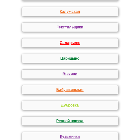
Калужская
Текстильщики
Саларьево
Царицыно
Выхино
Бабушкинская
Дубровка
Речной вокзал
Кузьминки