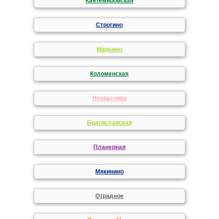
Кантемировская
Строгино
Марьино
Коломенская
Некрасовка
Братиславская
Планерная
Мякинино
Отрадное