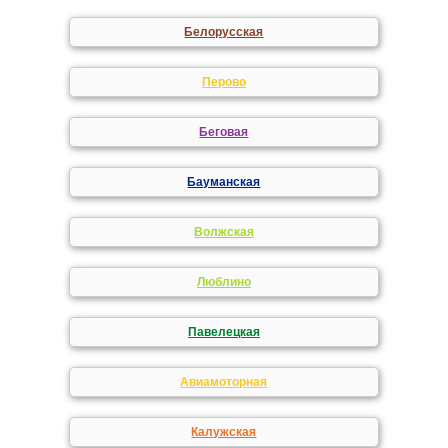
Белорусская
Перово
Беговая
Бауманская
Волжская
Люблино
Павелецкая
Авиамоторная
Калужская