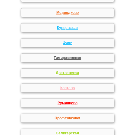
Медведково
Кунцевская
Фили
Тимирязевская
Достоевская
Коптево
Румянцево
Профсоюзная
Селигерская