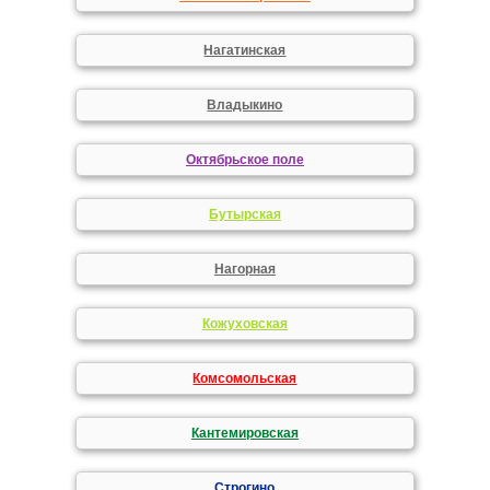
Нагатинская
Владыкино
Октябрьское поле
Бутырская
Нагорная
Кожуховская
Комсомольская
Кантемировская
Строгино