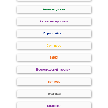
Автозаводская
Рязанский проспект
Первомайская
Солнцево
ВДНХ
Волгоградский проспект
Беляево
Пражская
Таганская