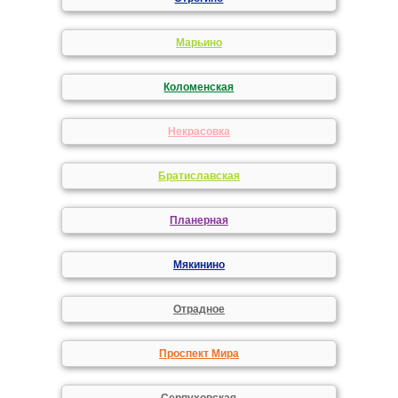
Марьино
Коломенская
Некрасовка
Братиславская
Планерная
Мякинино
Отрадное
Проспект Мира