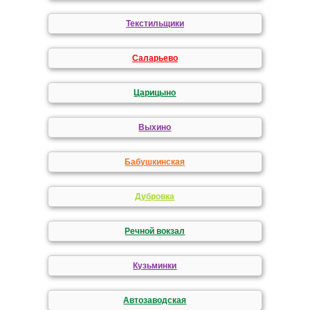
Текстильщики
Саларьево
Царицыно
Выхино
Бабушкинская
Дубровка
Речной вокзал
Кузьминки
Автозаводская