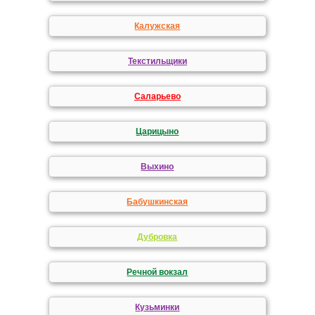
Калужская
Текстильщики
Саларьево
Царицыно
Выхино
Бабушкинская
Дубровка
Речной вокзал
Кузьминки