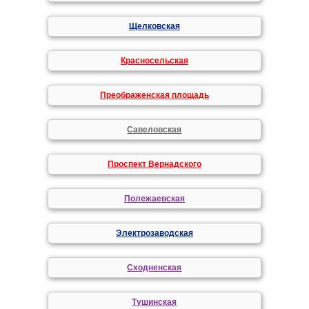
Щелковская
Красносельская
Преображенская площадь
Савеловская
Проспект Вернадского
Полежаевская
Электрозаводская
Сходненская
Тушинская