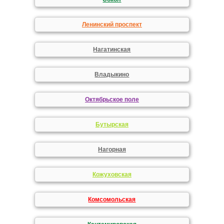
Ленинский проспект
Нагатинская
Владыкино
Октябрьское поле
Бутырская
Нагорная
Кожуховская
Комсомольская