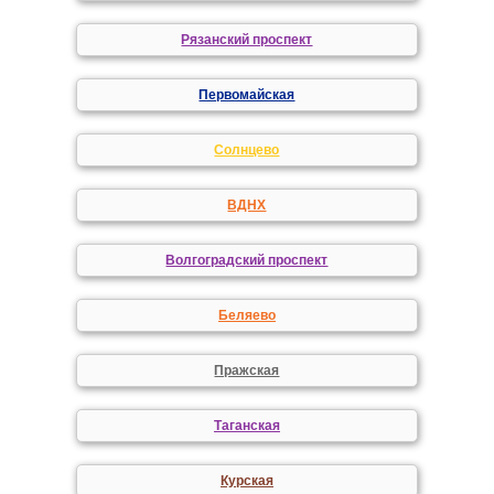
Рязанский проспект
Первомайская
Солнцево
ВДНХ
Волгоградский проспект
Беляево
Пражская
Таганская
Курская