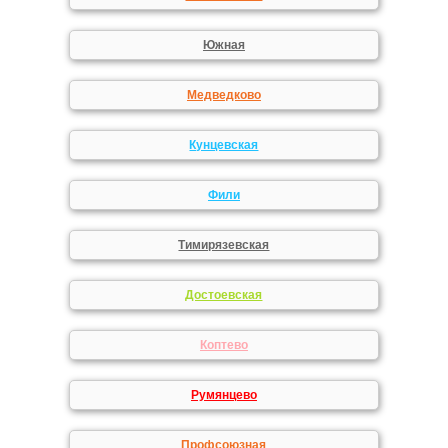
Южная
Медведково
Кунцевская
Фили
Тимирязевская
Достоевская
Коптево
Румянцево
Профсоюзная