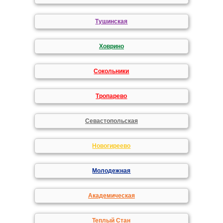
Тушинская
Ховрино
Сокольники
Тропарево
Севастопольская
Новогиреево
Молодежная
Академическая
Теплый Стан