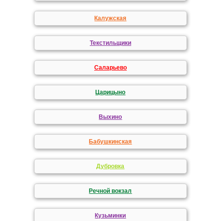
Калужская
Текстильщики
Саларьево
Царицыно
Выхино
Бабушкинская
Дубровка
Речной вокзал
Кузьминки