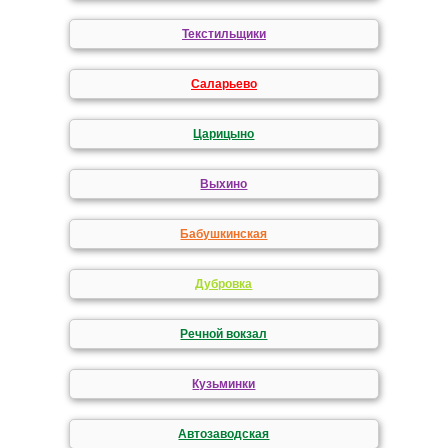
Текстильщики
Саларьево
Царицыно
Выхино
Бабушкинская
Дубровка
Речной вокзал
Кузьминки
Автозаводская