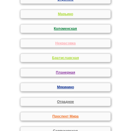
Марьино
Коломенская
Некрасовка
Братиславская
Планерная
Мякинино
Отрадное
Проспект Мира