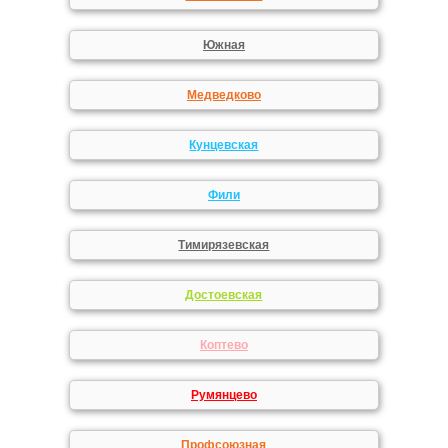
Южная
Медведково
Кунцевская
Фили
Тимирязевская
Достоевская
Коптево
Румянцево
Профсоюзная