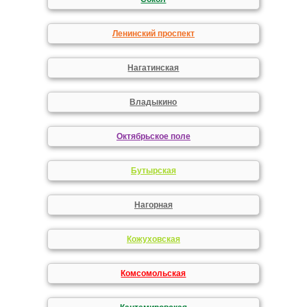
Ленинский проспект
Нагатинская
Владыкино
Октябрьское поле
Бутырская
Нагорная
Кожуховская
Комсомольская