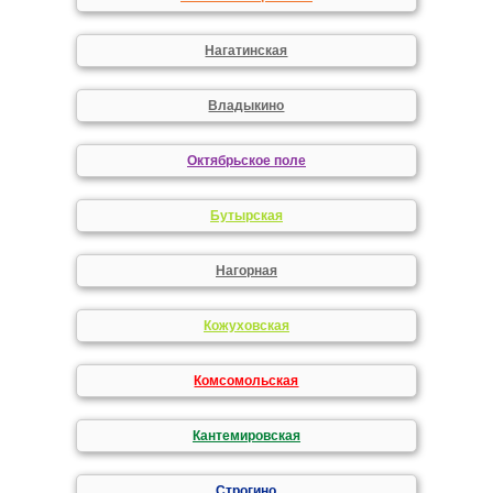
Нагатинская
Владыкино
Октябрьское поле
Бутырская
Нагорная
Кожуховская
Комсомольская
Кантемировская
Строгино