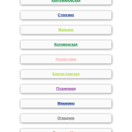
Кантемировская
Строгино
Марьино
Коломенская
Некрасовка
Братиславская
Планерная
Мякинино
Отрадное