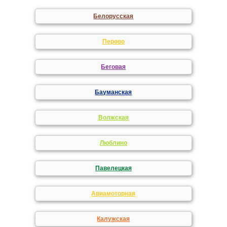
Белорусская
Перово
Беговая
Бауманская
Волжская
Люблино
Павелецкая
Авиамоторная
Калужская