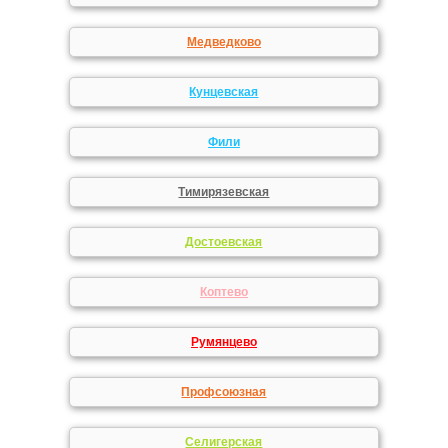
Медведково
Кунцевская
Фили
Тимирязевская
Достоевская
Коптево
Румянцево
Профсоюзная
Селигерская