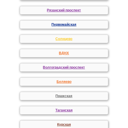
Рязанский проспект
Первомайская
Солнцево
ВДНХ
Волгоградский проспект
Беляево
Пражская
Таганская
Курская