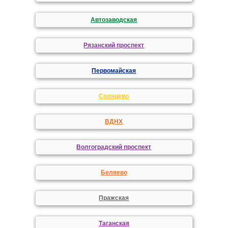
Автозаводская
Рязанский проспект
Первомайская
Солнцево
ВДНХ
Волгоградский проспект
Беляево
Пражская
Таганская