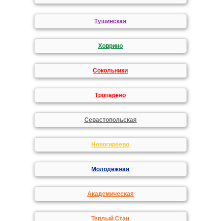
Тушинская
Ховрино
Сокольники
Тропарево
Севастопольская
Новогиреево
Молодежная
Академическая
Теплый Стан