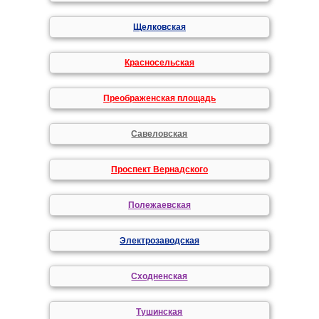
Щелковская
Красносельская
Преображенская площадь
Савеловская
Проспект Вернадского
Полежаевская
Электрозаводская
Сходненская
Тушинская