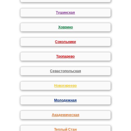
Тушинская
Ховрино
Сокольники
Тропарево
Севастопольская
Новогиреево
Молодежная
Академическая
Теплый Стан