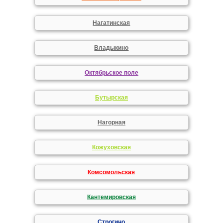
Нагатинская
Владыкино
Октябрьское поле
Бутырская
Нагорная
Кожуховская
Комсомольская
Кантемировская
Строгино