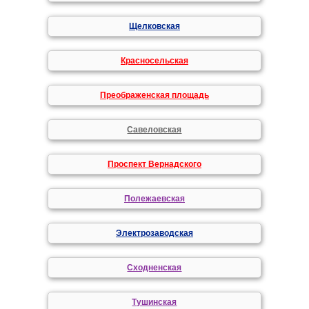
Щелковская
Красносельская
Преображенская площадь
Савеловская
Проспект Вернадского
Полежаевская
Электрозаводская
Сходненская
Тушинская