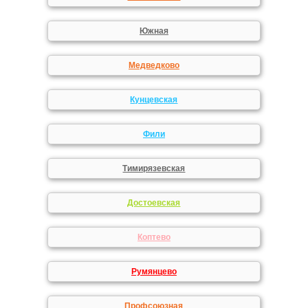
Южная
Медведково
Кунцевская
Фили
Тимирязевская
Достоевская
Коптево
Румянцево
Профсоюзная