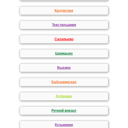
Калужская
Текстильщики
Саларьево
Царицыно
Выхино
Бабушкинская
Дубровка
Речной вокзал
Кузьминки