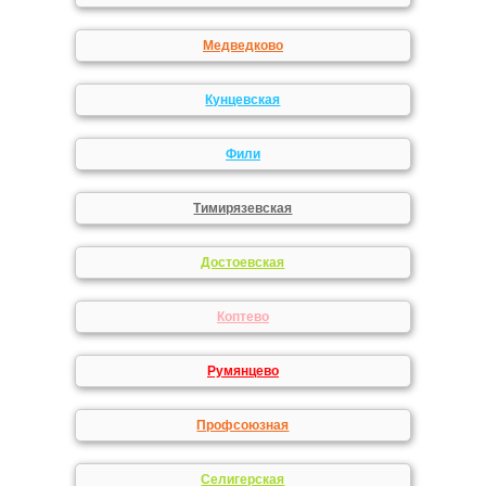
Медведково
Кунцевская
Фили
Тимирязевская
Достоевская
Коптево
Румянцево
Профсоюзная
Селигерская