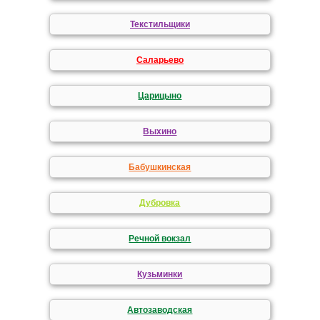
Текстильщики
Саларьево
Царицыно
Выхино
Бабушкинская
Дубровка
Речной вокзал
Кузьминки
Автозаводская