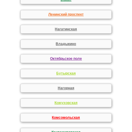
Ленинский проспект
Нагатинская
Владыкино
Октябрьское поле
Бутырская
Нагорная
Кожуховская
Комсомольская