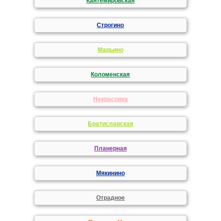
Кантемировская
Строгино
Марьино
Коломенская
Некрасовка
Братиславская
Планерная
Мякинино
Отрадное