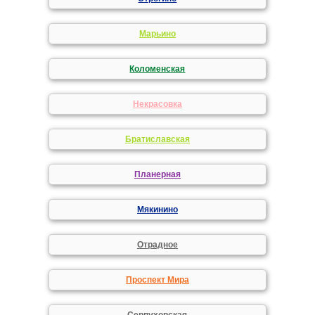
Марьино
Коломенская
Некрасовка
Братиславская
Планерная
Мякинино
Отрадное
Проспект Мира