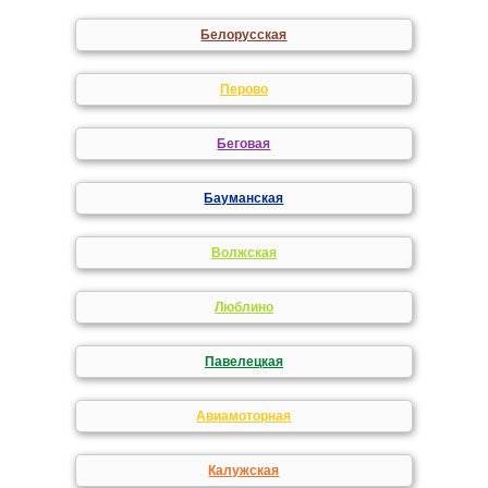
Белорусская
Перово
Беговая
Бауманская
Волжская
Люблино
Павелецкая
Авиамоторная
Калужская