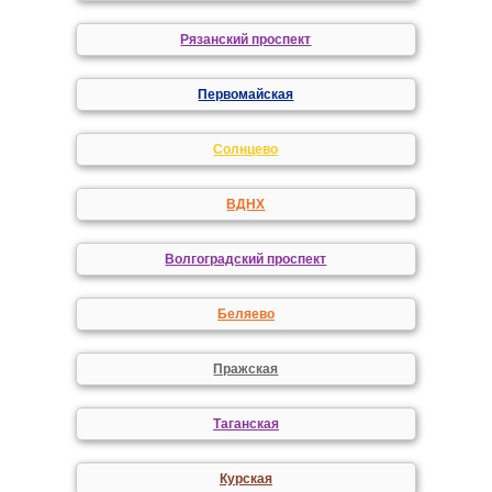
Рязанский проспект
Первомайская
Солнцево
ВДНХ
Волгоградский проспект
Беляево
Пражская
Таганская
Курская