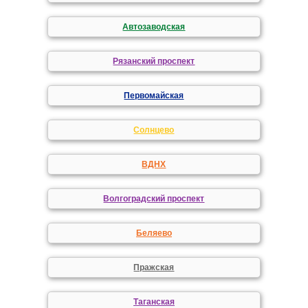
Автозаводская
Рязанский проспект
Первомайская
Солнцево
ВДНХ
Волгоградский проспект
Беляево
Пражская
Таганская