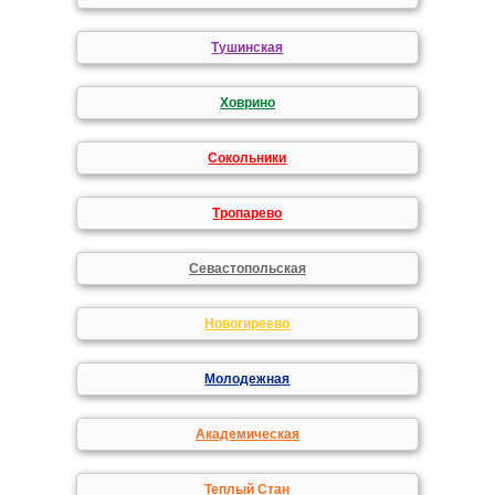
Тушинская
Ховрино
Сокольники
Тропарево
Севастопольская
Новогиреево
Молодежная
Академическая
Теплый Стан