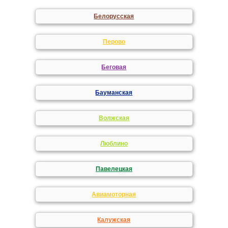
Белорусская
Перово
Беговая
Бауманская
Волжская
Люблино
Павелецкая
Авиамоторная
Калужская