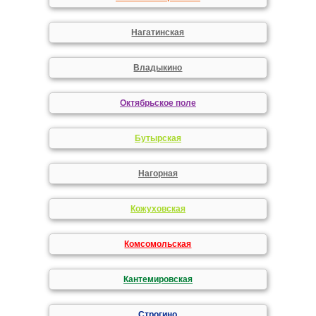
Нагатинская
Владыкино
Октябрьское поле
Бутырская
Нагорная
Кожуховская
Комсомольская
Кантемировская
Строгино