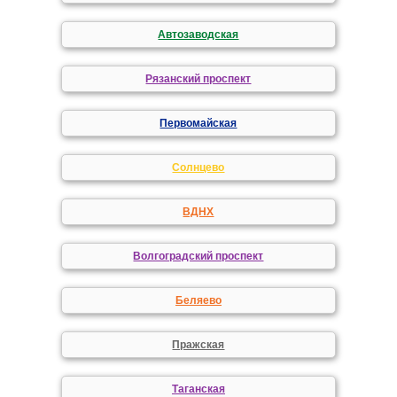
Автозаводская
Рязанский проспект
Первомайская
Солнцево
ВДНХ
Волгоградский проспект
Беляево
Пражская
Таганская