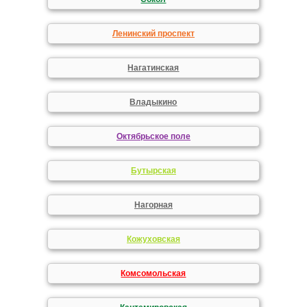
Ленинский проспект
Нагатинская
Владыкино
Октябрьское поле
Бутырская
Нагорная
Кожуховская
Комсомольская