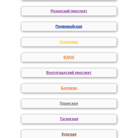
Рязанский проспект
Первомайская
Солнцево
ВДНХ
Волгоградский проспект
Беляево
Пражская
Таганская
Курская