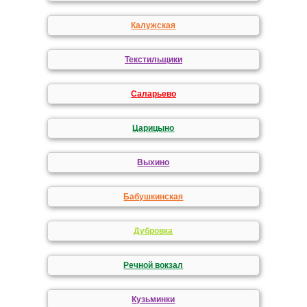
Калужская
Текстильщики
Саларьево
Царицыно
Выхино
Бабушкинская
Дубровка
Речной вокзал
Кузьминки