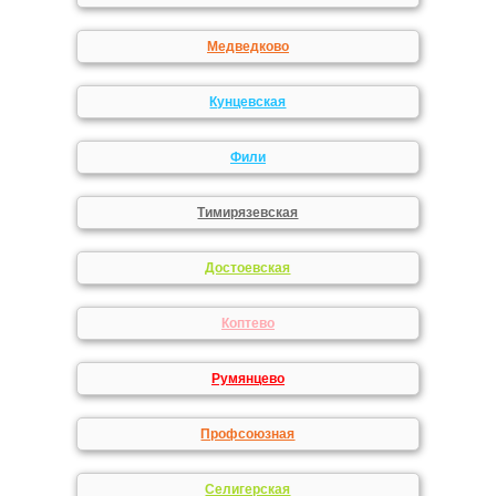
Медведково
Кунцевская
Фили
Тимирязевская
Достоевская
Коптево
Румянцево
Профсоюзная
Селигерская