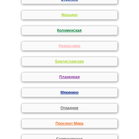
Марьино
Коломенская
Некрасовка
Братиславская
Планерная
Мякинино
Отрадное
Проспект Мира