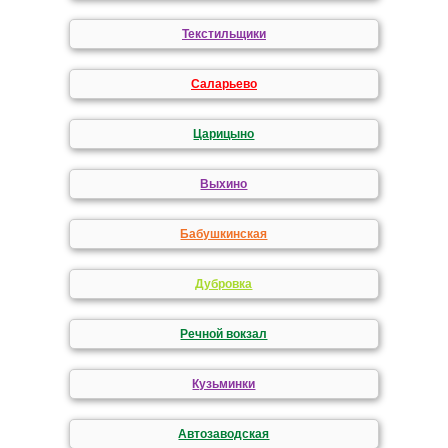
Текстильщики
Саларьево
Царицыно
Выхино
Бабушкинская
Дубровка
Речной вокзал
Кузьминки
Автозаводская