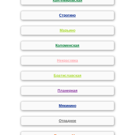
Кантемировская
Строгино
Марьино
Коломенская
Некрасовка
Братиславская
Планерная
Мякинино
Отрадное