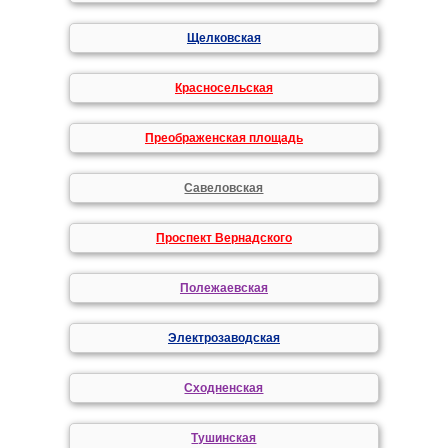
Щелковская
Красносельская
Преображенская площадь
Савеловская
Проспект Вернадского
Полежаевская
Электрозаводская
Сходненская
Тушинская