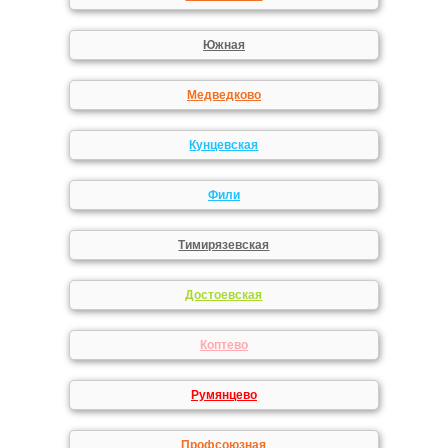
Южная
Медведково
Кунцевская
Фили
Тимирязевская
Достоевская
Коптево
Румянцево
Профсоюзная