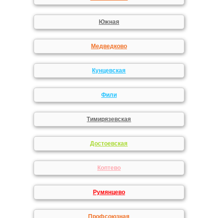
Южная
Медведково
Кунцевская
Фили
Тимирязевская
Достоевская
Коптево
Румянцево
Профсоюзная