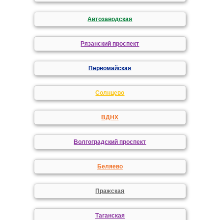
Автозаводская
Рязанский проспект
Первомайская
Солнцево
ВДНХ
Волгоградский проспект
Беляево
Пражская
Таганская