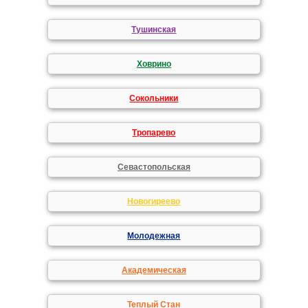
Тушинская
Ховрино
Сокольники
Тропарево
Севастопольская
Новогиреево
Молодежная
Академическая
Теплый Стан