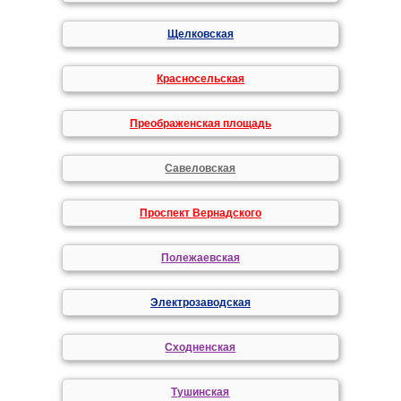
Щелковская
Красносельская
Преображенская площадь
Савеловская
Проспект Вернадского
Полежаевская
Электрозаводская
Сходненская
Тушинская