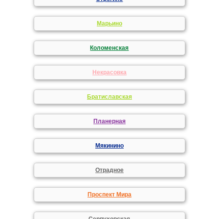
Марьино
Коломенская
Некрасовка
Братиславская
Планерная
Мякинино
Отрадное
Проспект Мира