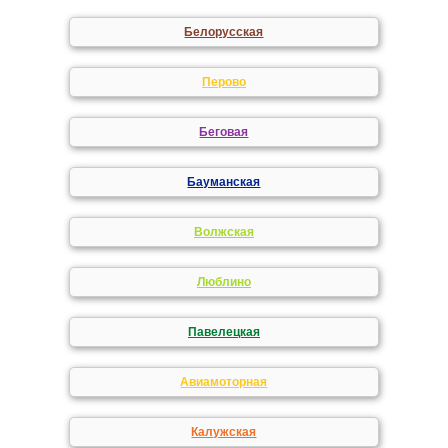
Белорусская
Перово
Беговая
Бауманская
Волжская
Люблино
Павелецкая
Авиамоторная
Калужская