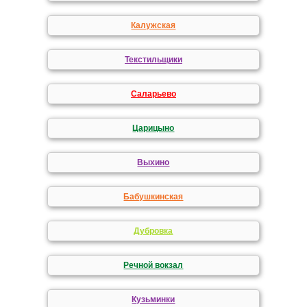
Калужская
Текстильщики
Саларьево
Царицыно
Выхино
Бабушкинская
Дубровка
Речной вокзал
Кузьминки