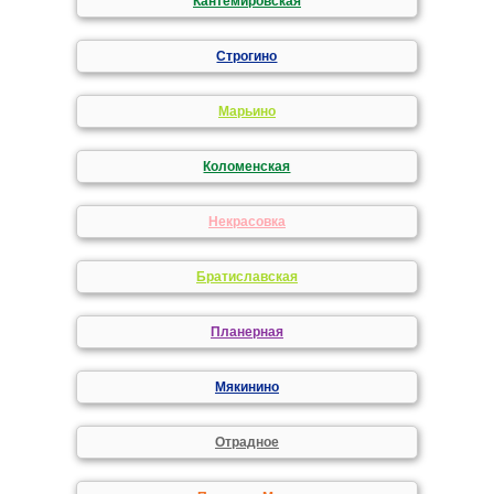
Кантемировская
Строгино
Марьино
Коломенская
Некрасовка
Братиславская
Планерная
Мякинино
Отрадное