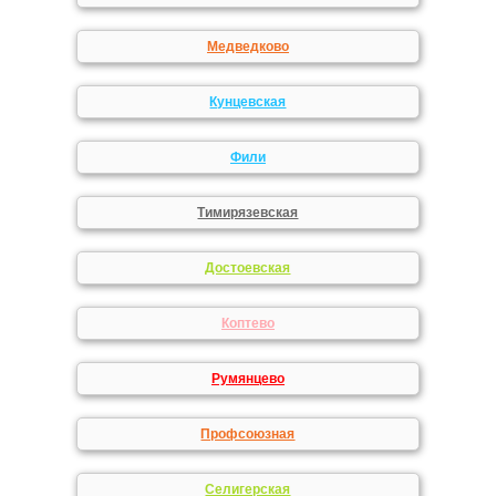
Медведково
Кунцевская
Фили
Тимирязевская
Достоевская
Коптево
Румянцево
Профсоюзная
Селигерская