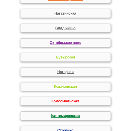
Нагатинская
Владыкино
Октябрьское поле
Бутырская
Нагорная
Кожуховская
Комсомольская
Кантемировская
Строгино