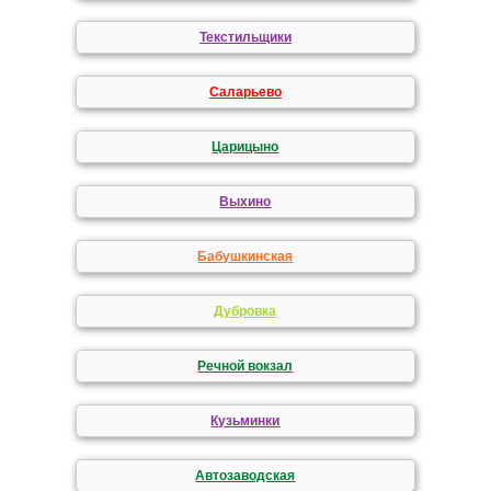
Текстильщики
Саларьево
Царицыно
Выхино
Бабушкинская
Дубровка
Речной вокзал
Кузьминки
Автозаводская