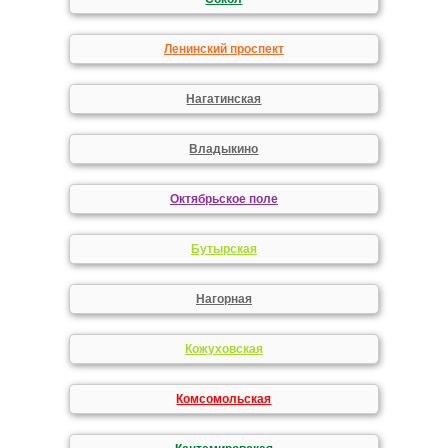
Ленинский проспект
Нагатинская
Владыкино
Октябрьское поле
Бутырская
Нагорная
Кожуховская
Комсомольская