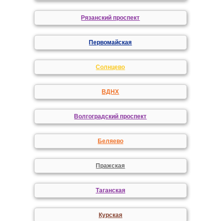
Рязанский проспект
Первомайская
Солнцево
ВДНХ
Волгоградский проспект
Беляево
Пражская
Таганская
Курская