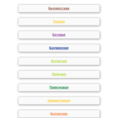
Белорусская
Перово
Беговая
Бауманская
Волжская
Люблино
Павелецкая
Авиамоторная
Калужская