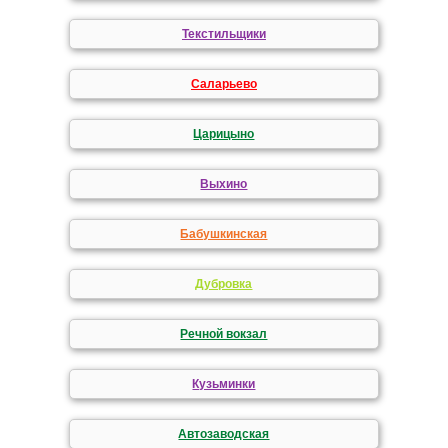
Текстильщики
Саларьево
Царицыно
Выхино
Бабушкинская
Дубровка
Речной вокзал
Кузьминки
Автозаводская