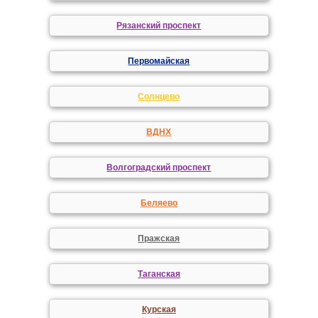
Рязанский проспект
Первомайская
Солнцево
ВДНХ
Волгоградский проспект
Беляево
Пражская
Таганская
Курская