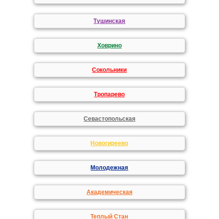
Тушинская
Ховрино
Сокольники
Тропарево
Севастопольская
Новогиреево
Молодежная
Академическая
Теплый Стан