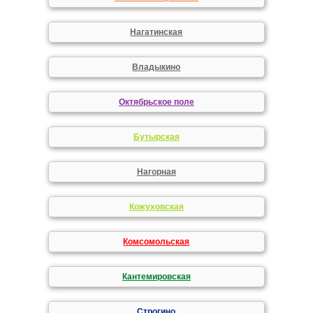
Нагатинская
Владыкино
Октябрьское поле
Бутырская
Нагорная
Кожуховская
Комсомольская
Кантемировская
Строгино