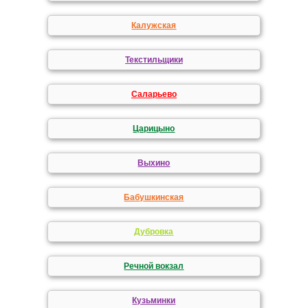
Калужская
Текстильщики
Саларьево
Царицыно
Выхино
Бабушкинская
Дубровка
Речной вокзал
Кузьминки