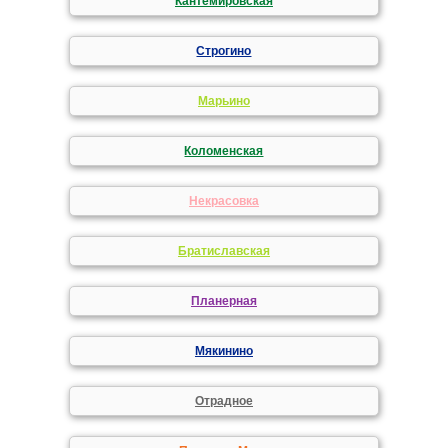
Кантемировская
Строгино
Марьино
Коломенская
Некрасовка
Братиславская
Планерная
Мякинино
Отрадное