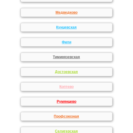
Медведково
Кунцевская
Фили
Тимирязевская
Достоевская
Коптево
Румянцево
Профсоюзная
Селигерская