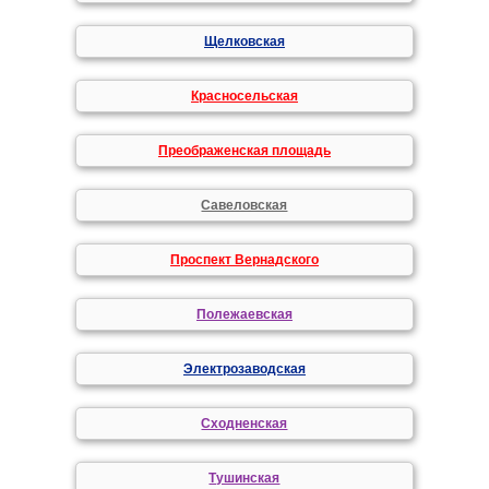
Щелковская
Красносельская
Преображенская площадь
Савеловская
Проспект Вернадского
Полежаевская
Электрозаводская
Сходненская
Тушинская