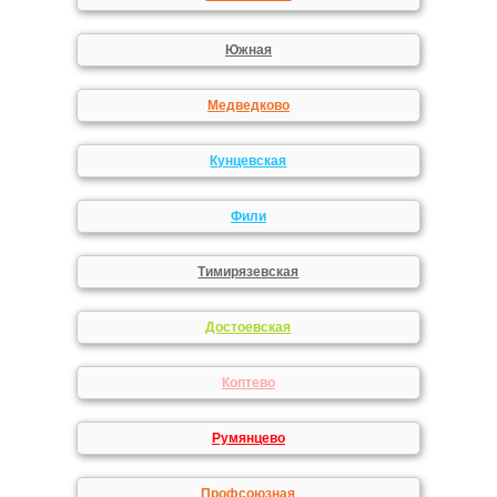
Южная
Медведково
Кунцевская
Фили
Тимирязевская
Достоевская
Коптево
Румянцево
Профсоюзная