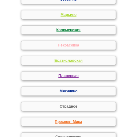
Марьино
Коломенская
Некрасовка
Братиславская
Планерная
Мякинино
Отрадное
Проспект Мира