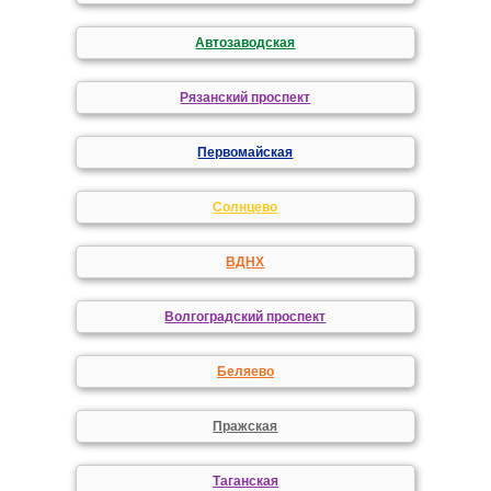
Автозаводская
Рязанский проспект
Первомайская
Солнцево
ВДНХ
Волгоградский проспект
Беляево
Пражская
Таганская