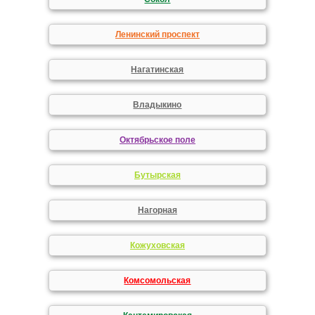
Ленинский проспект
Нагатинская
Владыкино
Октябрьское поле
Бутырская
Нагорная
Кожуховская
Комсомольская