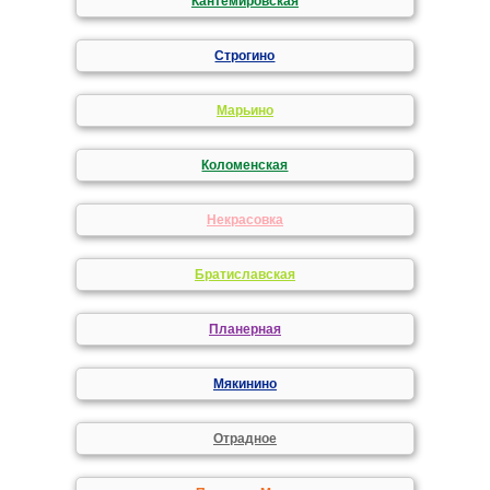
Кантемировская
Строгино
Марьино
Коломенская
Некрасовка
Братиславская
Планерная
Мякинино
Отрадное