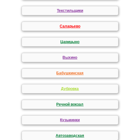
Текстильщики
Саларьево
Царицыно
Выхино
Бабушкинская
Дубровка
Речной вокзал
Кузьминки
Автозаводская