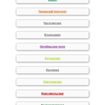
Ленинский проспект
Нагатинская
Владыкино
Октябрьское поле
Бутырская
Нагорная
Кожуховская
Комсомольская