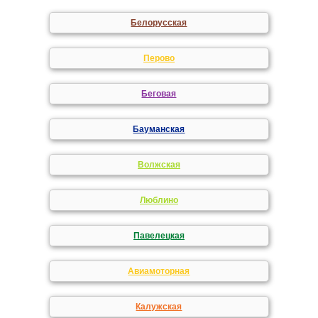
Белорусская
Перово
Беговая
Бауманская
Волжская
Люблино
Павелецкая
Авиамоторная
Калужская