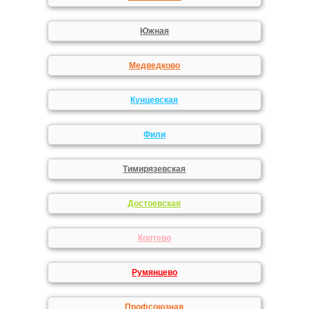
Южная
Медведково
Кунцевская
Фили
Тимирязевская
Достоевская
Коптево
Румянцево
Профсоюзная