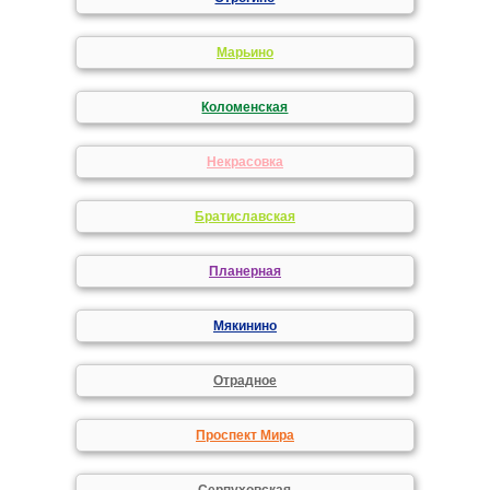
Марьино
Коломенская
Некрасовка
Братиславская
Планерная
Мякинино
Отрадное
Проспект Мира