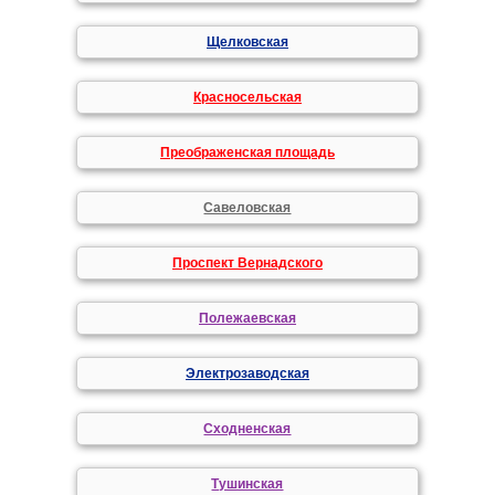
Щелковская
Красносельская
Преображенская площадь
Савеловская
Проспект Вернадского
Полежаевская
Электрозаводская
Сходненская
Тушинская