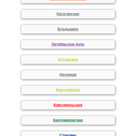
Нагатинская
Владыкино
Октябрьское поле
Бутырская
Нагорная
Кожуховская
Комсомольская
Кантемировская
Строгино