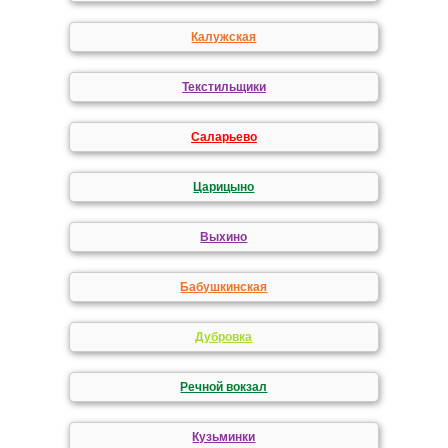
Калужская
Текстильщики
Саларьево
Царицыно
Выхино
Бабушкинская
Дубровка
Речной вокзал
Кузьминки