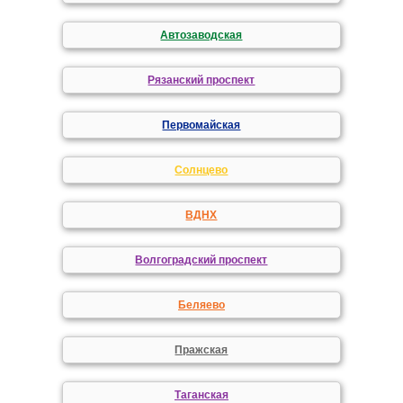
Автозаводская
Рязанский проспект
Первомайская
Солнцево
ВДНХ
Волгоградский проспект
Беляево
Пражская
Таганская