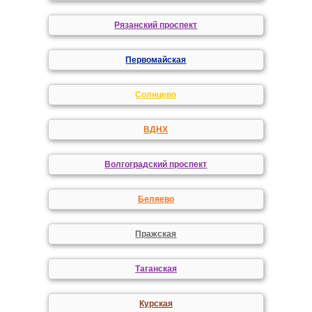
Рязанский проспект
Первомайская
Солнцево
ВДНХ
Волгоградский проспект
Беляево
Пражская
Таганская
Курская