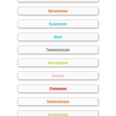
Медведково
Кунцевская
Фили
Тимирязевская
Достоевская
Коптево
Румянцево
Профсоюзная
Селигерская