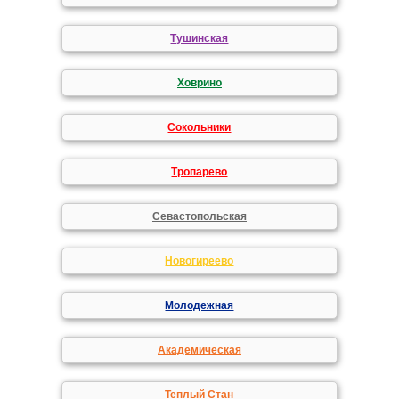
Тушинская
Ховрино
Сокольники
Тропарево
Севастопольская
Новогиреево
Молодежная
Академическая
Теплый Стан