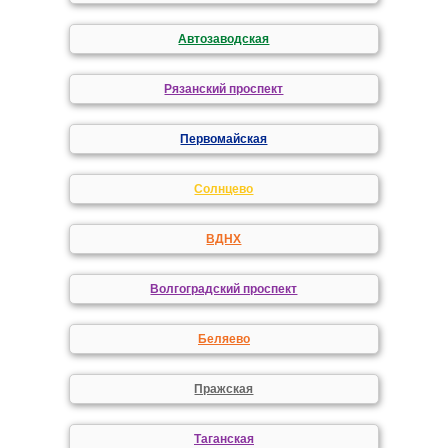
Автозаводская
Рязанский проспект
Первомайская
Солнцево
ВДНХ
Волгоградский проспект
Беляево
Пражская
Таганская