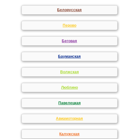
Белорусская
Перово
Беговая
Бауманская
Волжская
Люблино
Павелецкая
Авиамоторная
Калужская