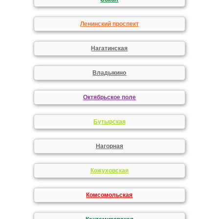
Ленинский проспект
Нагатинская
Владыкино
Октябрьское поле
Бутырская
Нагорная
Кожуховская
Комсомольская