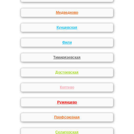
Медведково
Кунцевская
Фили
Тимирязевская
Достоевская
Коптево
Румянцево
Профсоюзная
Селигерская