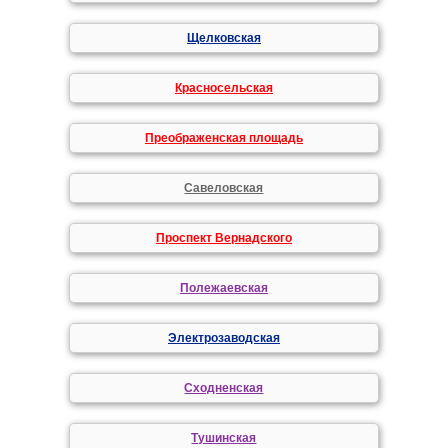
Щелковская
Красносельская
Преображенская площадь
Савеловская
Проспект Вернадского
Полежаевская
Электрозаводская
Сходненская
Тушинская