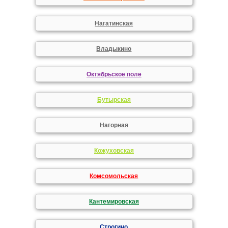
Нагатинская
Владыкино
Октябрьское поле
Бутырская
Нагорная
Кожуховская
Комсомольская
Кантемировская
Строгино