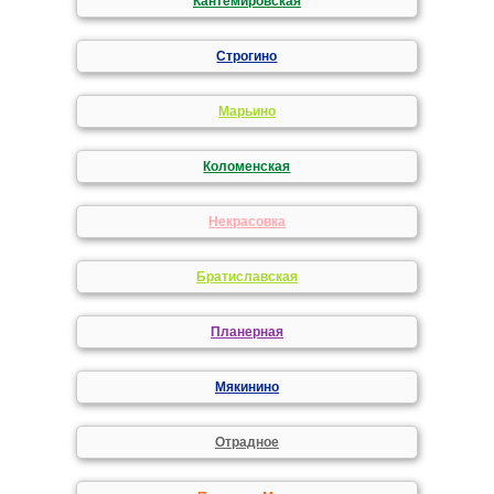
Кантемировская
Строгино
Марьино
Коломенская
Некрасовка
Братиславская
Планерная
Мякинино
Отрадное