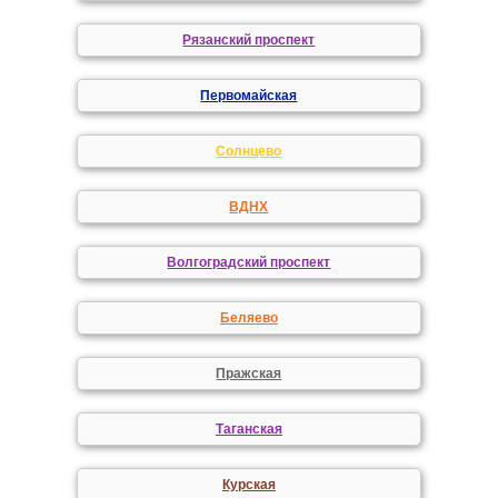
Рязанский проспект
Первомайская
Солнцево
ВДНХ
Волгоградский проспект
Беляево
Пражская
Таганская
Курская