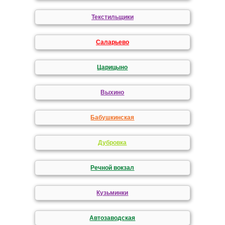
Текстильщики
Саларьево
Царицыно
Выхино
Бабушкинская
Дубровка
Речной вокзал
Кузьминки
Автозаводская