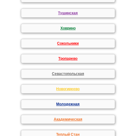
Тушинская
Ховрино
Сокольники
Тропарево
Севастопольская
Новогиреево
Молодежная
Академическая
Теплый Стан