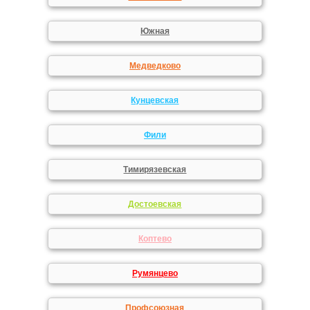
Южная
Медведково
Кунцевская
Фили
Тимирязевская
Достоевская
Коптево
Румянцево
Профсоюзная