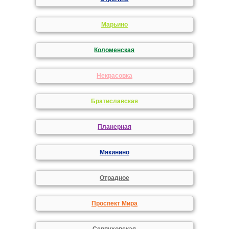
Марьино
Коломенская
Некрасовка
Братиславская
Планерная
Мякинино
Отрадное
Проспект Мира