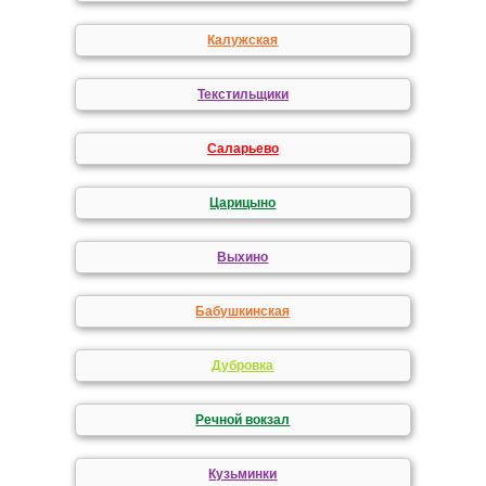
Калужская
Текстильщики
Саларьево
Царицыно
Выхино
Бабушкинская
Дубровка
Речной вокзал
Кузьминки