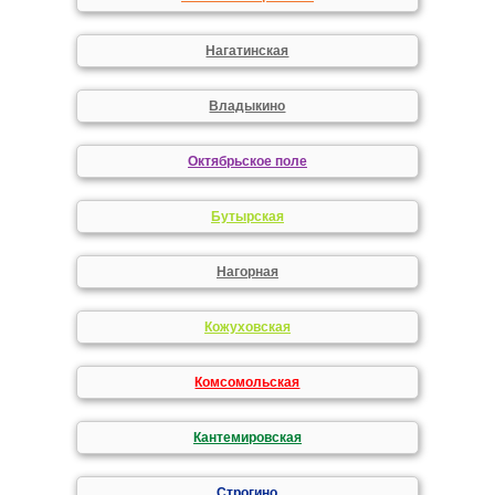
Нагатинская
Владыкино
Октябрьское поле
Бутырская
Нагорная
Кожуховская
Комсомольская
Кантемировская
Строгино