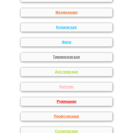
Медведково
Кунцевская
Фили
Тимирязевская
Достоевская
Коптево
Румянцево
Профсоюзная
Селигерская