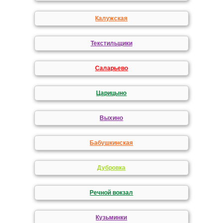
Калужская
Текстильщики
Саларьево
Царицыно
Выхино
Бабушкинская
Дубровка
Речной вокзал
Кузьминки