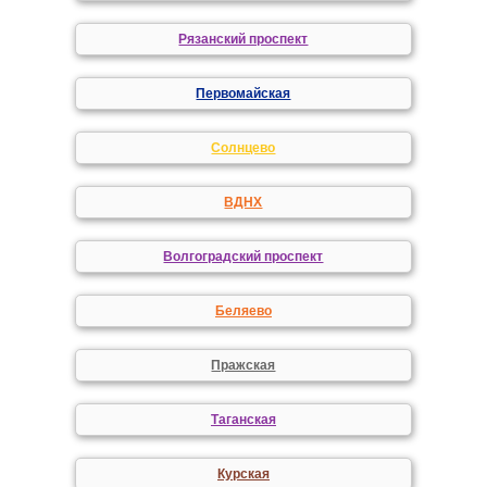
Рязанский проспект
Первомайская
Солнцево
ВДНХ
Волгоградский проспект
Беляево
Пражская
Таганская
Курская