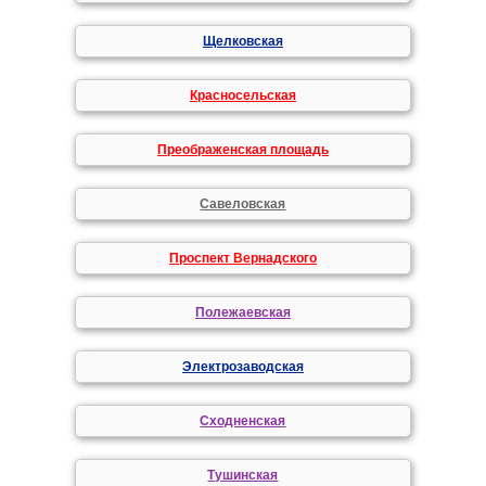
Щелковская
Красносельская
Преображенская площадь
Савеловская
Проспект Вернадского
Полежаевская
Электрозаводская
Сходненская
Тушинская