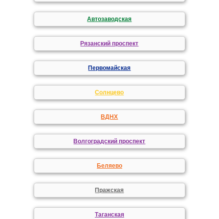
Автозаводская
Рязанский проспект
Первомайская
Солнцево
ВДНХ
Волгоградский проспект
Беляево
Пражская
Таганская