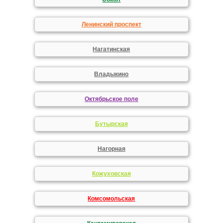
Ленинский проспект
Нагатинская
Владыкино
Октябрьское поле
Бутырская
Нагорная
Кожуховская
Комсомольская