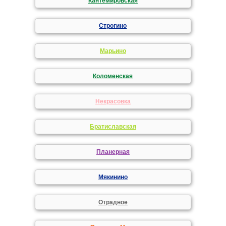
Кантемировская
Строгино
Марьино
Коломенская
Некрасовка
Братиславская
Планерная
Мякинино
Отрадное