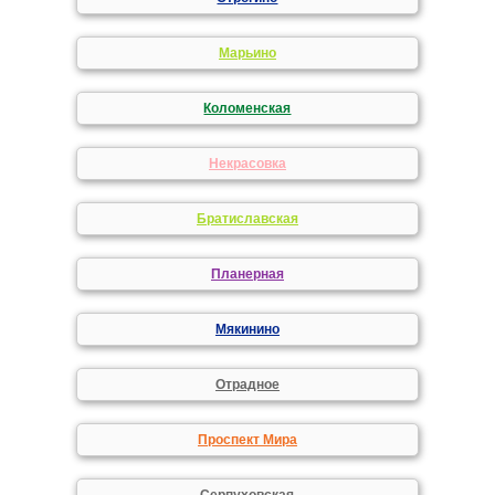
Марьино
Коломенская
Некрасовка
Братиславская
Планерная
Мякинино
Отрадное
Проспект Мира