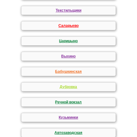
Текстильщики
Саларьево
Царицыно
Выхино
Бабушкинская
Дубровка
Речной вокзал
Кузьминки
Автозаводская