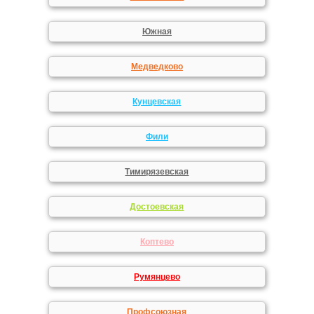
Южная
Медведково
Кунцевская
Фили
Тимирязевская
Достоевская
Коптево
Румянцево
Профсоюзная