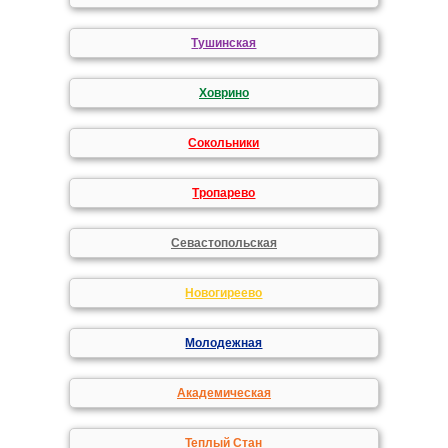
Тушинская
Ховрино
Сокольники
Тропарево
Севастопольская
Новогиреево
Молодежная
Академическая
Теплый Стан