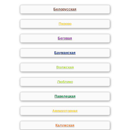
Белорусская
Перово
Беговая
Бауманская
Волжская
Люблино
Павелецкая
Авиамоторная
Калужская