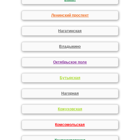
Ленинский проспект
Нагатинская
Владыкино
Октябрьское поле
Бутырская
Нагорная
Кожуховская
Комсомольская