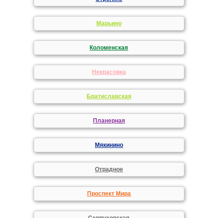
Марьино
Коломенская
Некрасовка
Братиславская
Планерная
Мякинино
Отрадное
Проспект Мира