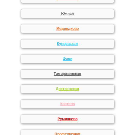
Южная
Медведково
Кунцевская
Фили
Тимирязевская
Достоевская
Коптево
Румянцево
Профсоюзная