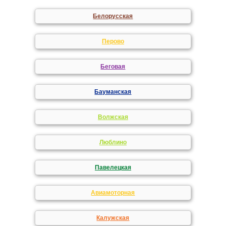
Белорусская
Перово
Беговая
Бауманская
Волжская
Люблино
Павелецкая
Авиамоторная
Калужская