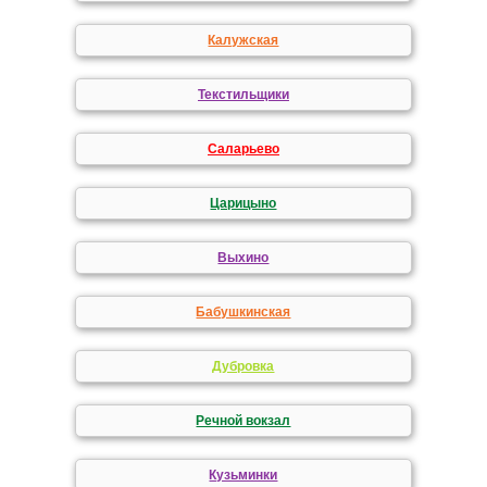
Калужская
Текстильщики
Саларьево
Царицыно
Выхино
Бабушкинская
Дубровка
Речной вокзал
Кузьминки