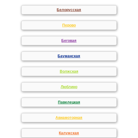
Белорусская
Перово
Беговая
Бауманская
Волжская
Люблино
Павелецкая
Авиамоторная
Калужская