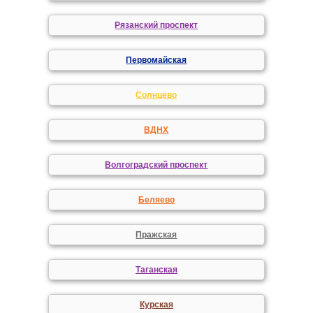
Рязанский проспект
Первомайская
Солнцево
ВДНХ
Волгоградский проспект
Беляево
Пражская
Таганская
Курская