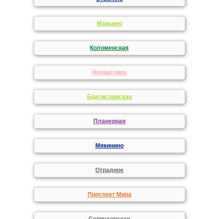
Марьино
Коломенская
Некрасовка
Братиславская
Планерная
Мякинино
Отрадное
Проспект Мира