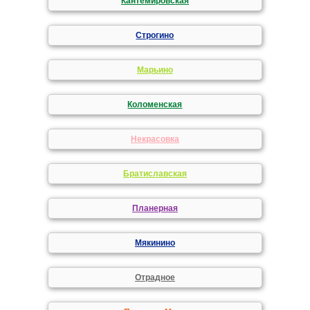
Кантемировская
Строгино
Марьино
Коломенская
Некрасовка
Братиславская
Планерная
Мякинино
Отрадное