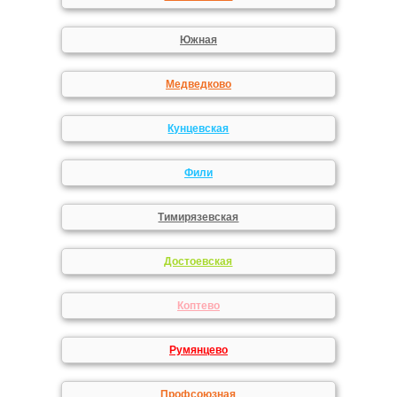
Южная
Медведково
Кунцевская
Фили
Тимирязевская
Достоевская
Коптево
Румянцево
Профсоюзная