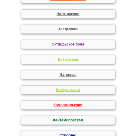
Нагатинская
Владыкино
Октябрьское поле
Бутырская
Нагорная
Кожуховская
Комсомольская
Кантемировская
Строгино