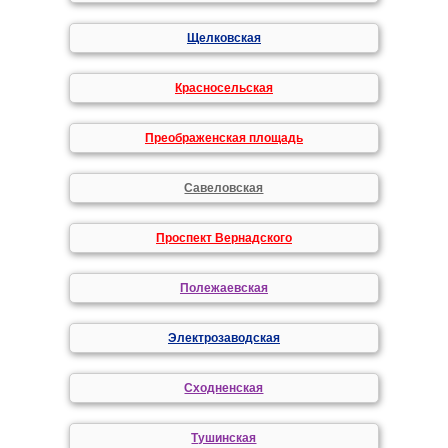
Щелковская
Красносельская
Преображенская площадь
Савеловская
Проспект Вернадского
Полежаевская
Электрозаводская
Сходненская
Тушинская