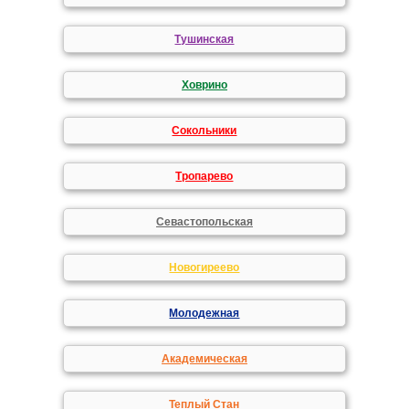
Тушинская
Ховрино
Сокольники
Тропарево
Севастопольская
Новогиреево
Молодежная
Академическая
Теплый Стан