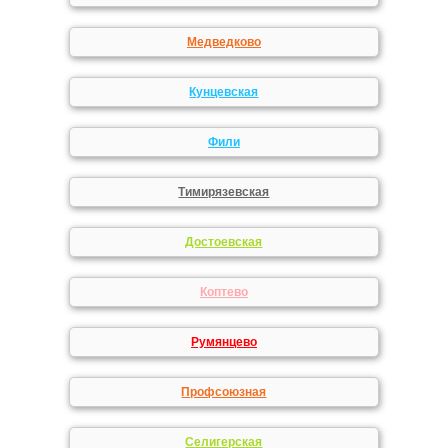
Медведково
Кунцевская
Фили
Тимирязевская
Достоевская
Коптево
Румянцево
Профсоюзная
Селигерская