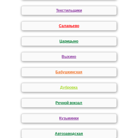
Текстильщики
Саларьево
Царицыно
Выхино
Бабушкинская
Дубровка
Речной вокзал
Кузьминки
Автозаводская