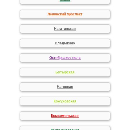
Ленинский проспект
Нагатинская
Владыкино
Октябрьское поле
Бутырская
Нагорная
Кожуховская
Комсомольская