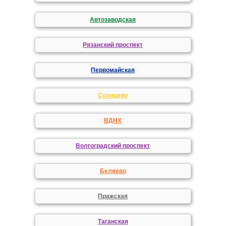
Автозаводская
Рязанский проспект
Первомайская
Солнцево
ВДНХ
Волгоградский проспект
Беляево
Пражская
Таганская