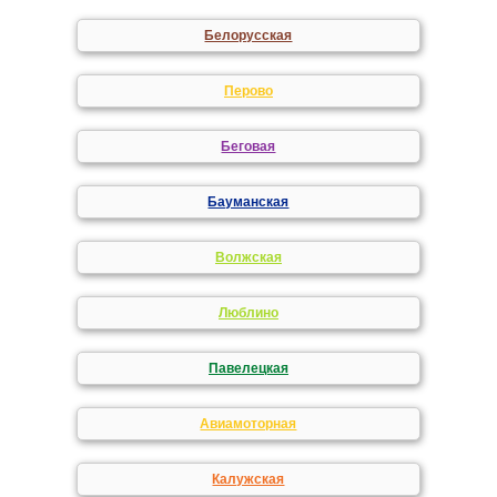
Белорусская
Перово
Беговая
Бауманская
Волжская
Люблино
Павелецкая
Авиамоторная
Калужская