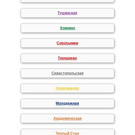
Тушинская
Ховрино
Сокольники
Тропарево
Севастопольская
Новогиреево
Молодежная
Академическая
Теплый Стан