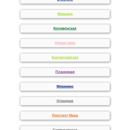
Марьино
Коломенская
Некрасовка
Братиславская
Планерная
Мякинино
Отрадное
Проспект Мира