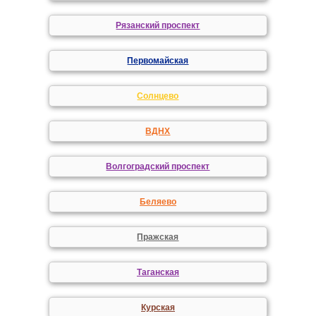
Рязанский проспект
Первомайская
Солнцево
ВДНХ
Волгоградский проспект
Беляево
Пражская
Таганская
Курская