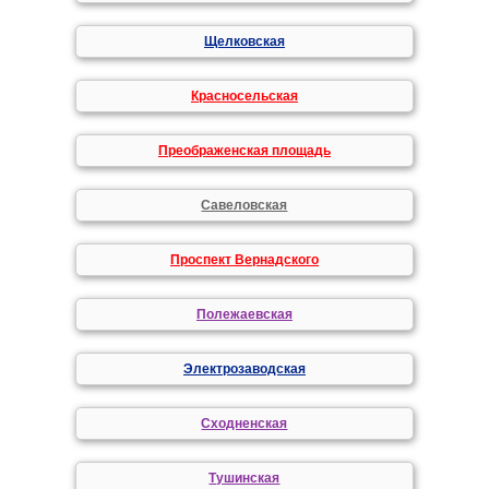
Щелковская
Красносельская
Преображенская площадь
Савеловская
Проспект Вернадского
Полежаевская
Электрозаводская
Сходненская
Тушинская