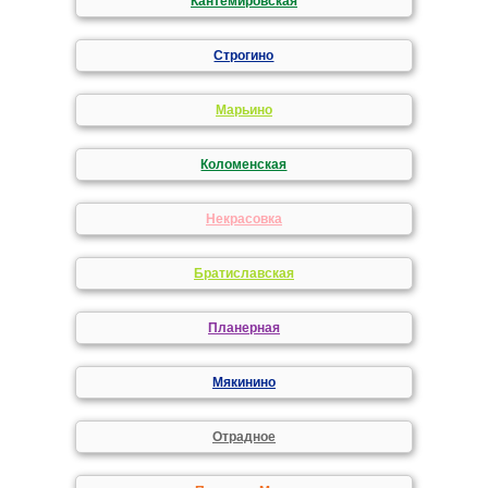
Кантемировская
Строгино
Марьино
Коломенская
Некрасовка
Братиславская
Планерная
Мякинино
Отрадное