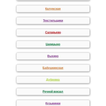
Калужская
Текстильщики
Саларьево
Царицыно
Выхино
Бабушкинская
Дубровка
Речной вокзал
Кузьминки