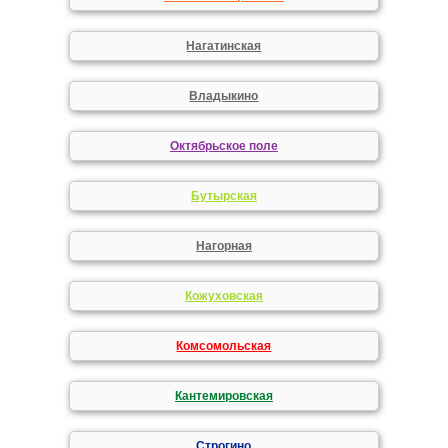
Нагатинская
Владыкино
Октябрьское поле
Бутырская
Нагорная
Кожуховская
Комсомольская
Кантемировская
Строгино