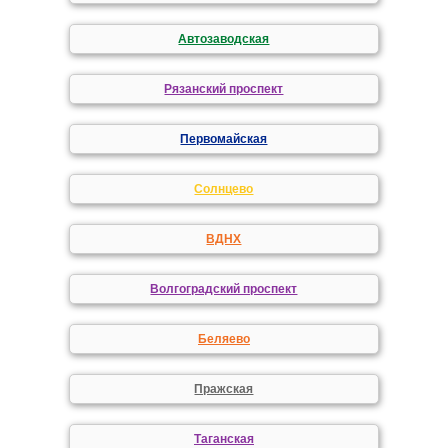
Автозаводская
Рязанский проспект
Первомайская
Солнцево
ВДНХ
Волгоградский проспект
Беляево
Пражская
Таганская