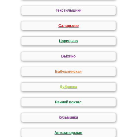
Текстильщики
Саларьево
Царицыно
Выхино
Бабушкинская
Дубровка
Речной вокзал
Кузьминки
Автозаводская