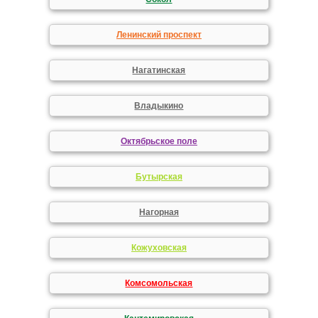
Ленинский проспект
Нагатинская
Владыкино
Октябрьское поле
Бутырская
Нагорная
Кожуховская
Комсомольская