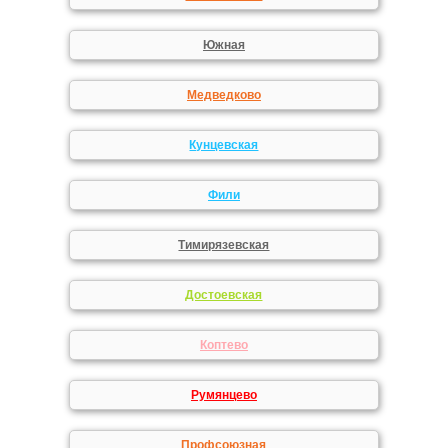
Южная
Медведково
Кунцевская
Фили
Тимирязевская
Достоевская
Коптево
Румянцево
Профсоюзная