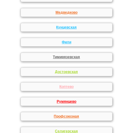
Медведково
Кунцевская
Фили
Тимирязевская
Достоевская
Коптево
Румянцево
Профсоюзная
Селигерская