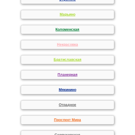
Марьино
Коломенская
Некрасовка
Братиславская
Планерная
Мякинино
Отрадное
Проспект Мира