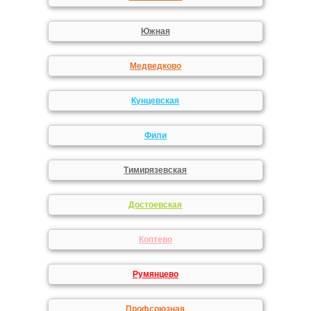
Южная
Медведково
Кунцевская
Фили
Тимирязевская
Достоевская
Коптево
Румянцево
Профсоюзная