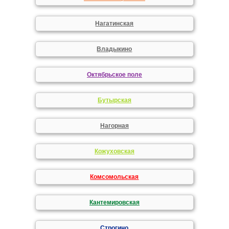
Нагатинская
Владыкино
Октябрьское поле
Бутырская
Нагорная
Кожуховская
Комсомольская
Кантемировская
Строгино