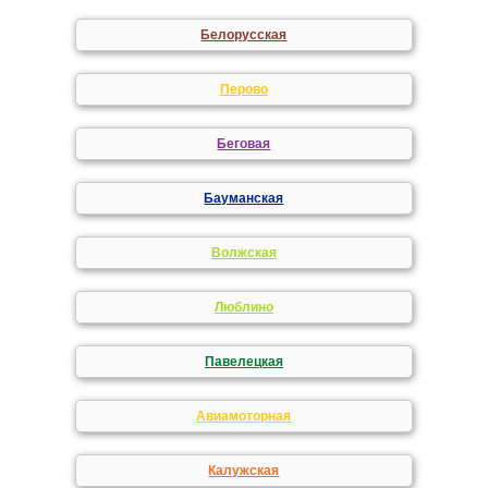
Белорусская
Перово
Беговая
Бауманская
Волжская
Люблино
Павелецкая
Авиамоторная
Калужская