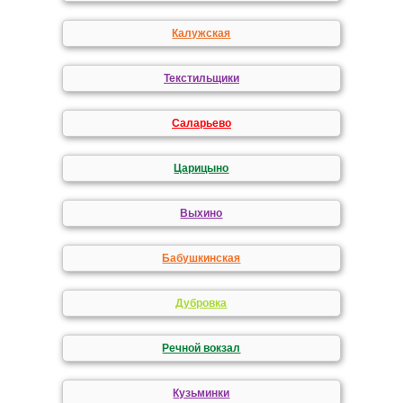
Калужская
Текстильщики
Саларьево
Царицыно
Выхино
Бабушкинская
Дубровка
Речной вокзал
Кузьминки