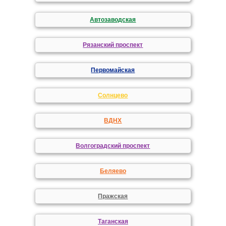
Автозаводская
Рязанский проспект
Первомайская
Солнцево
ВДНХ
Волгоградский проспект
Беляево
Пражская
Таганская