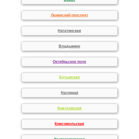
Ленинский проспект
Нагатинская
Владыкино
Октябрьское поле
Бутырская
Нагорная
Кожуховская
Комсомольская