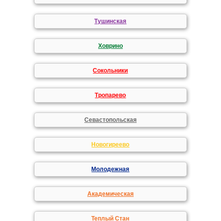
Тушинская
Ховрино
Сокольники
Тропарево
Севастопольская
Новогиреево
Молодежная
Академическая
Теплый Стан