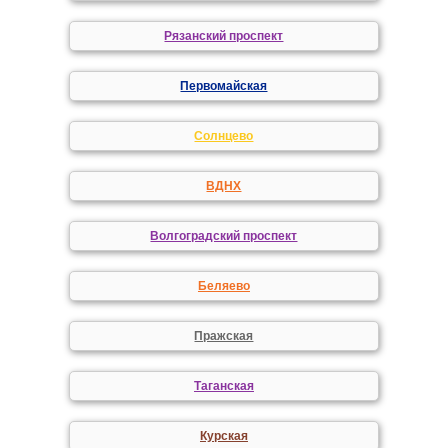
Рязанский проспект
Первомайская
Солнцево
ВДНХ
Волгоградский проспект
Беляево
Пражская
Таганская
Курская