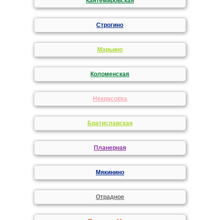
Кантемировская
Строгино
Марьино
Коломенская
Некрасовка
Братиславская
Планерная
Мякинино
Отрадное