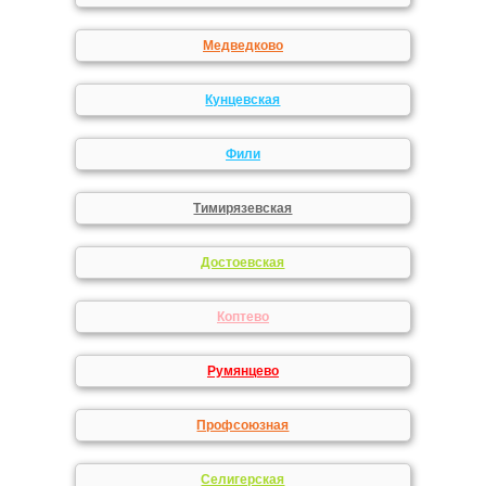
Медведково
Кунцевская
Фили
Тимирязевская
Достоевская
Коптево
Румянцево
Профсоюзная
Селигерская