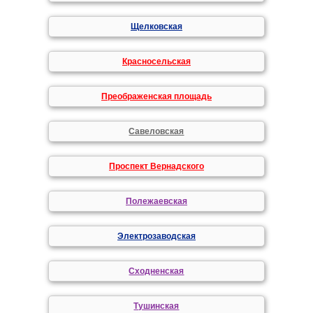
Щелковская
Красносельская
Преображенская площадь
Савеловская
Проспект Вернадского
Полежаевская
Электрозаводская
Сходненская
Тушинская