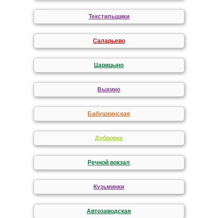
Текстильщики
Саларьево
Царицыно
Выхино
Бабушкинская
Дубровка
Речной вокзал
Кузьминки
Автозаводская