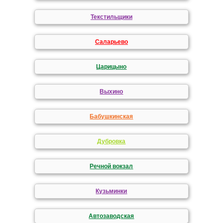
Текстильщики
Саларьево
Царицыно
Выхино
Бабушкинская
Дубровка
Речной вокзал
Кузьминки
Автозаводская