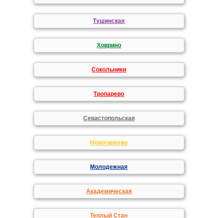
Тушинская
Ховрино
Сокольники
Тропарево
Севастопольская
Новогиреево
Молодежная
Академическая
Теплый Стан