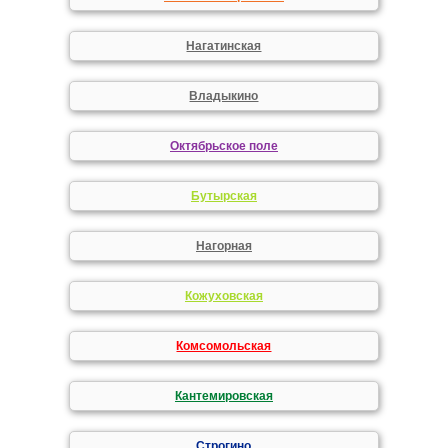
Нагатинская
Владыкино
Октябрьское поле
Бутырская
Нагорная
Кожуховская
Комсомольская
Кантемировская
Строгино