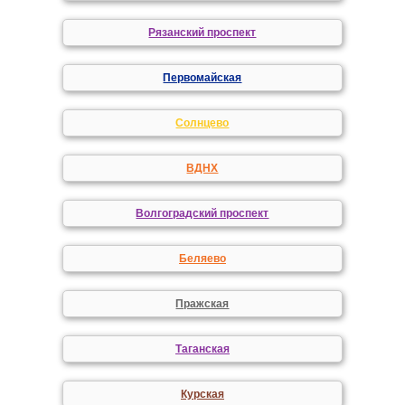
Рязанский проспект
Первомайская
Солнцево
ВДНХ
Волгоградский проспект
Беляево
Пражская
Таганская
Курская