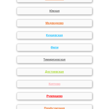
Южная
Медведково
Кунцевская
Фили
Тимирязевская
Достоевская
Коптево
Румянцево
Профсоюзная