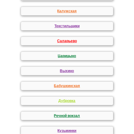
Калужская
Текстильщики
Саларьево
Царицыно
Выхино
Бабушкинская
Дубровка
Речной вокзал
Кузьминки