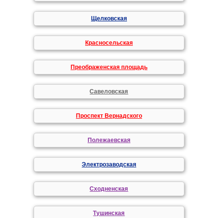
Щелковская
Красносельская
Преображенская площадь
Савеловская
Проспект Вернадского
Полежаевская
Электрозаводская
Сходненская
Тушинская