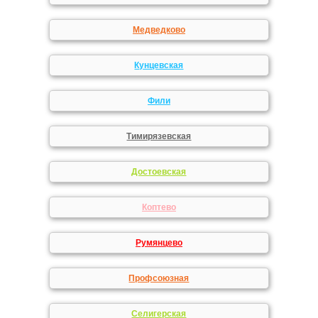
Медведково
Кунцевская
Фили
Тимирязевская
Достоевская
Коптево
Румянцево
Профсоюзная
Селигерская