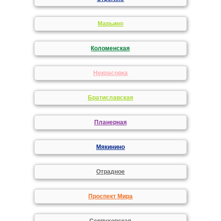
Марьино
Коломенская
Некрасовка
Братиславская
Планерная
Мякинино
Отрадное
Проспект Мира