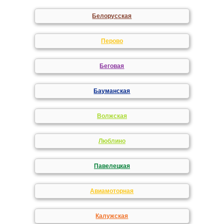
Белорусская
Перово
Беговая
Бауманская
Волжская
Люблино
Павелецкая
Авиамоторная
Калужская