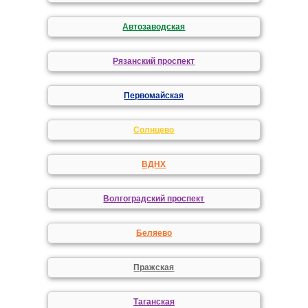
Автозаводская
Рязанский проспект
Первомайская
Солнцево
ВДНХ
Волгоградский проспект
Беляево
Пражская
Таганская