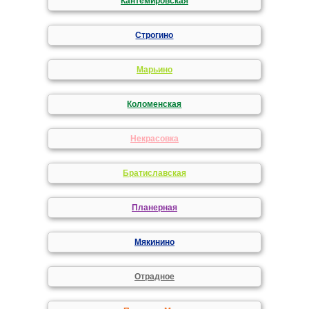
Кантемировская
Строгино
Марьино
Коломенская
Некрасовка
Братиславская
Планерная
Мякинино
Отрадное