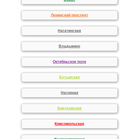
Ленинский проспект
Нагатинская
Владыкино
Октябрьское поле
Бутырская
Нагорная
Кожуховская
Комсомольская