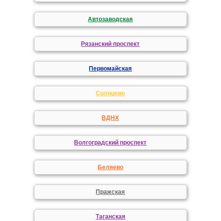
Автозаводская
Рязанский проспект
Первомайская
Солнцево
ВДНХ
Волгоградский проспект
Беляево
Пражская
Таганская