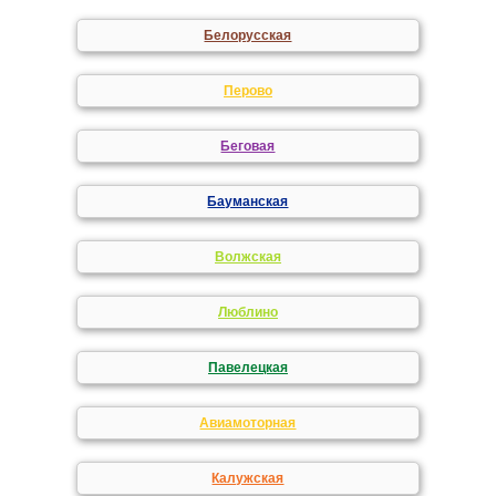
Белорусская
Перово
Беговая
Бауманская
Волжская
Люблино
Павелецкая
Авиамоторная
Калужская