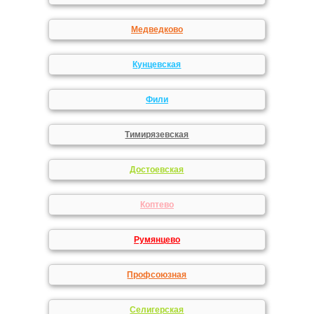
Медведково
Кунцевская
Фили
Тимирязевская
Достоевская
Коптево
Румянцево
Профсоюзная
Селигерская