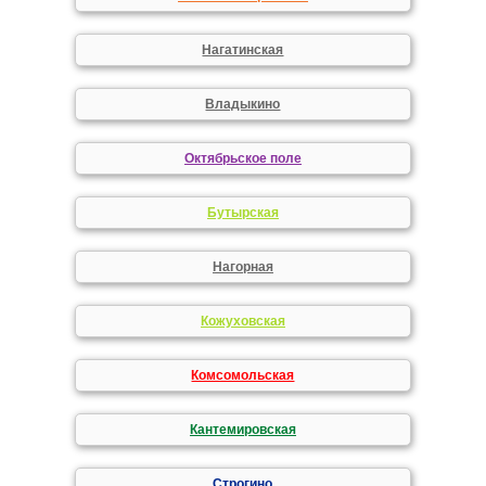
Нагатинская
Владыкино
Октябрьское поле
Бутырская
Нагорная
Кожуховская
Комсомольская
Кантемировская
Строгино