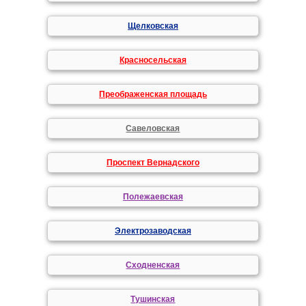
Щелковская
Красносельская
Преображенская площадь
Савеловская
Проспект Вернадского
Полежаевская
Электрозаводская
Сходненская
Тушинская