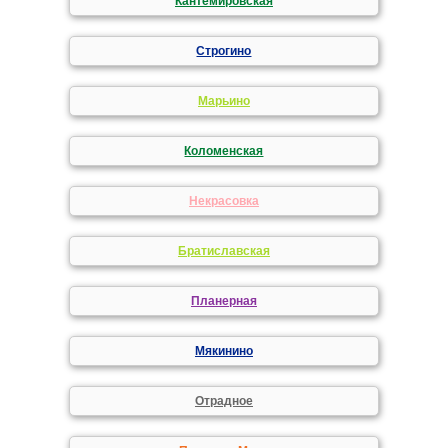
Кантемировская
Строгино
Марьино
Коломенская
Некрасовка
Братиславская
Планерная
Мякинино
Отрадное