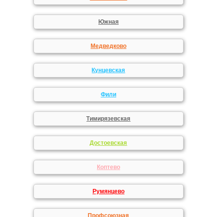
Южная
Медведково
Кунцевская
Фили
Тимирязевская
Достоевская
Коптево
Румянцево
Профсоюзная