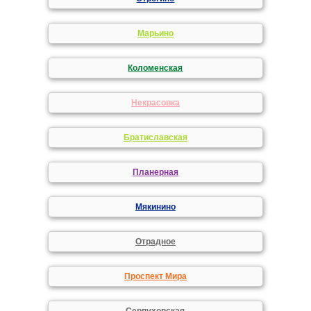
Марьино
Коломенская
Некрасовка
Братиславская
Планерная
Мякинино
Отрадное
Проспект Мира