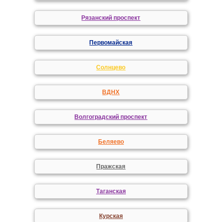
Рязанский проспект
Первомайская
Солнцево
ВДНХ
Волгоградский проспект
Беляево
Пражская
Таганская
Курская