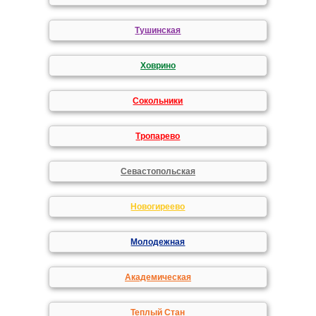
Тушинская
Ховрино
Сокольники
Тропарево
Севастопольская
Новогиреево
Молодежная
Академическая
Теплый Стан