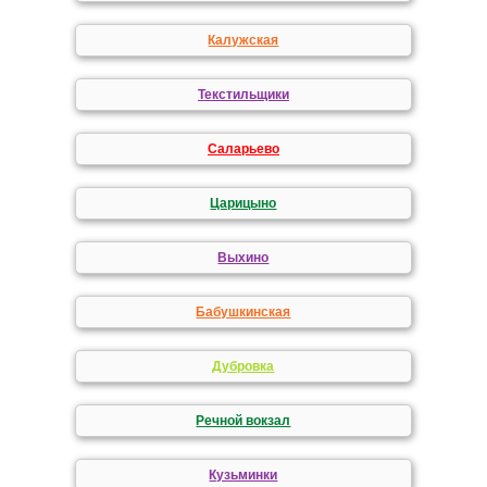
Калужская
Текстильщики
Саларьево
Царицыно
Выхино
Бабушкинская
Дубровка
Речной вокзал
Кузьминки