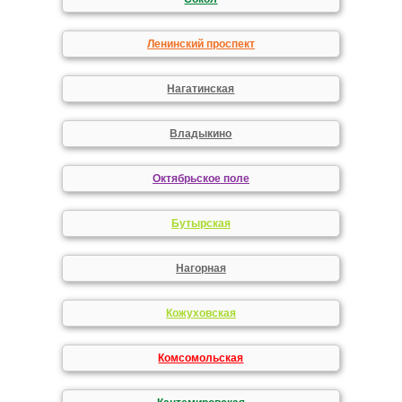
Ленинский проспект
Нагатинская
Владыкино
Октябрьское поле
Бутырская
Нагорная
Кожуховская
Комсомольская