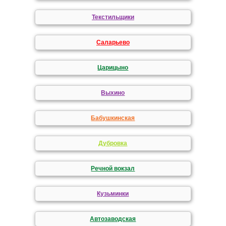
Текстильщики
Саларьево
Царицыно
Выхино
Бабушкинская
Дубровка
Речной вокзал
Кузьминки
Автозаводская