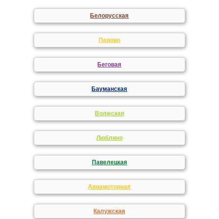
Белорусская
Перово
Беговая
Бауманская
Волжская
Люблино
Павелецкая
Авиамоторная
Калужская