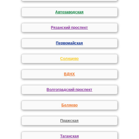
Автозаводская
Рязанский проспект
Первомайская
Солнцево
ВДНХ
Волгоградский проспект
Беляево
Пражская
Таганская