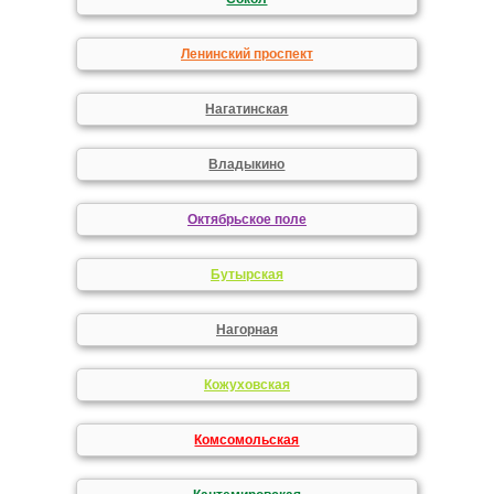
Ленинский проспект
Нагатинская
Владыкино
Октябрьское поле
Бутырская
Нагорная
Кожуховская
Комсомольская