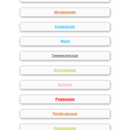
Медведково
Кунцевская
Фили
Тимирязевская
Достоевская
Коптево
Румянцево
Профсоюзная
Селигерская