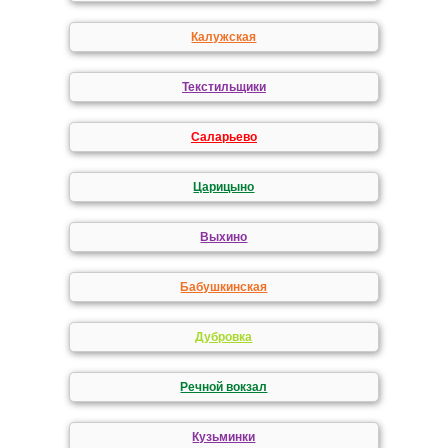
Калужская
Текстильщики
Саларьево
Царицыно
Выхино
Бабушкинская
Дубровка
Речной вокзал
Кузьминки