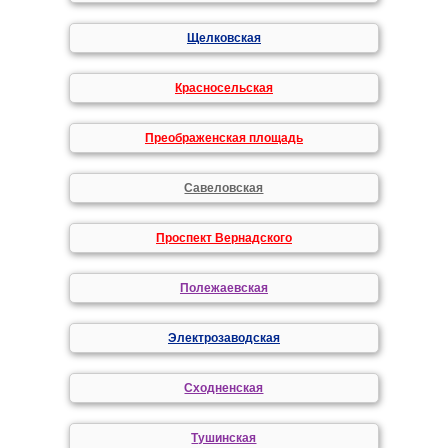
Щелковская
Красносельская
Преображенская площадь
Савеловская
Проспект Вернадского
Полежаевская
Электрозаводская
Сходненская
Тушинская