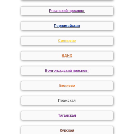
Рязанский проспект
Первомайская
Солнцево
ВДНХ
Волгоградский проспект
Беляево
Пражская
Таганская
Курская