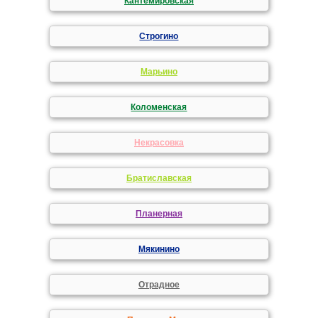
Кантемировская
Строгино
Марьино
Коломенская
Некрасовка
Братиславская
Планерная
Мякинино
Отрадное