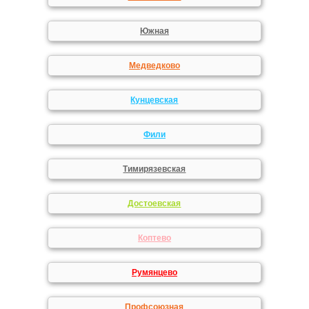
Южная
Медведково
Кунцевская
Фили
Тимирязевская
Достоевская
Коптево
Румянцево
Профсоюзная