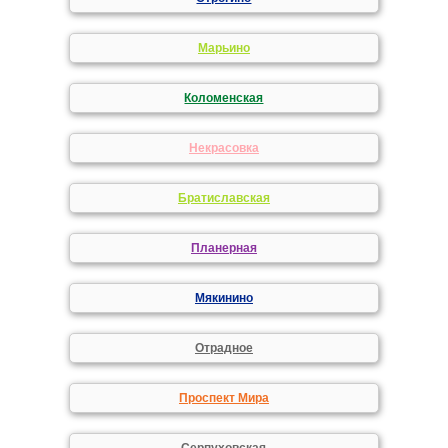
Марьино
Коломенская
Некрасовка
Братиславская
Планерная
Мякинино
Отрадное
Проспект Мира