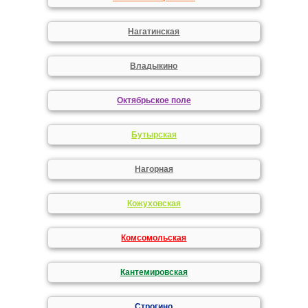
Нагатинская
Владыкино
Октябрьское поле
Бутырская
Нагорная
Кожуховская
Комсомольская
Кантемировская
Строгино