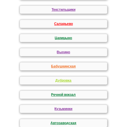
Текстильщики
Саларьево
Царицыно
Выхино
Бабушкинская
Дубровка
Речной вокзал
Кузьминки
Автозаводская