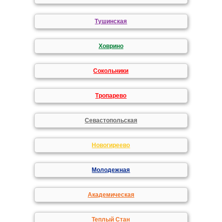
Тушинская
Ховрино
Сокольники
Тропарево
Севастопольская
Новогиреево
Молодежная
Академическая
Теплый Стан