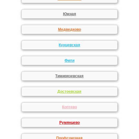
Южная
Медведково
Кунцевская
Фили
Тимирязевская
Достоевская
Коптево
Румянцево
Профсоюзная