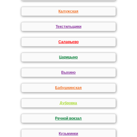
Калужская
Текстильщики
Саларьево
Царицыно
Выхино
Бабушкинская
Дубровка
Речной вокзал
Кузьминки