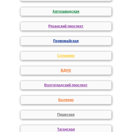
Автозаводская
Рязанский проспект
Первомайская
Солнцево
ВДНХ
Волгоградский проспект
Беляево
Пражская
Таганская