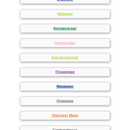
Марьино
Коломенская
Некрасовка
Братиславская
Планерная
Мякинино
Отрадное
Проспект Мира