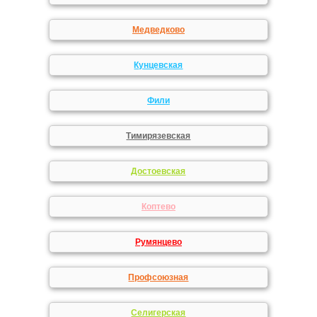
Медведково
Кунцевская
Фили
Тимирязевская
Достоевская
Коптево
Румянцево
Профсоюзная
Селигерская