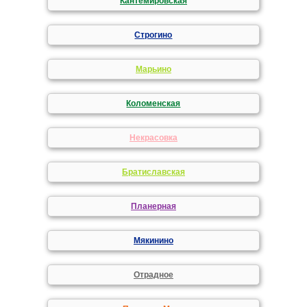
Кантемировская
Строгино
Марьино
Коломенская
Некрасовка
Братиславская
Планерная
Мякинино
Отрадное