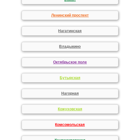
Ленинский проспект
Нагатинская
Владыкино
Октябрьское поле
Бутырская
Нагорная
Кожуховская
Комсомольская