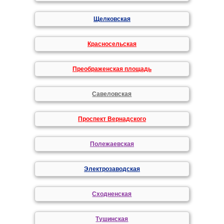
Щелковская
Красносельская
Преображенская площадь
Савеловская
Проспект Вернадского
Полежаевская
Электрозаводская
Сходненская
Тушинская