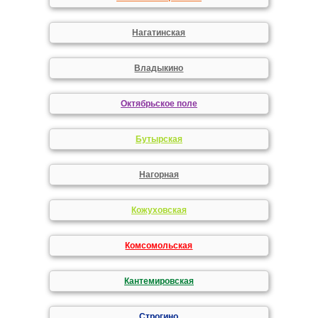
Нагатинская
Владыкино
Октябрьское поле
Бутырская
Нагорная
Кожуховская
Комсомольская
Кантемировская
Строгино