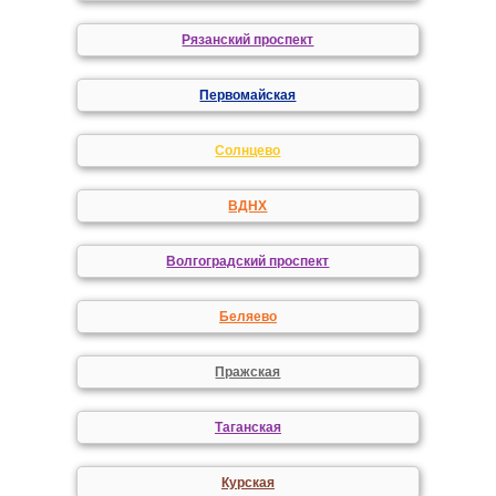
Рязанский проспект
Первомайская
Солнцево
ВДНХ
Волгоградский проспект
Беляево
Пражская
Таганская
Курская