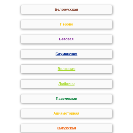
Белорусская
Перово
Беговая
Бауманская
Волжская
Люблино
Павелецкая
Авиамоторная
Калужская