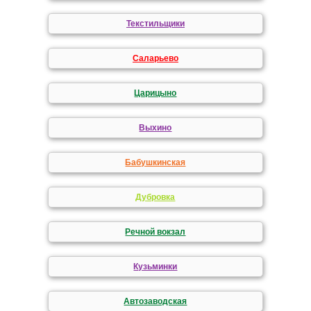
Текстильщики
Саларьево
Царицыно
Выхино
Бабушкинская
Дубровка
Речной вокзал
Кузьминки
Автозаводская