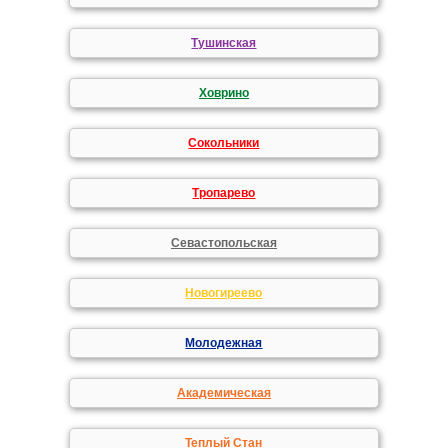
Тушинская
Ховрино
Сокольники
Тропарево
Севастопольская
Новогиреево
Молодежная
Академическая
Теплый Стан