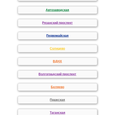
Автозаводская
Рязанский проспект
Первомайская
Солнцево
ВДНХ
Волгоградский проспект
Беляево
Пражская
Таганская