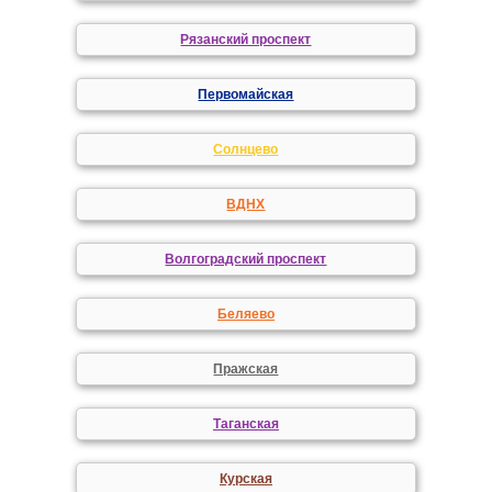
Рязанский проспект
Первомайская
Солнцево
ВДНХ
Волгоградский проспект
Беляево
Пражская
Таганская
Курская