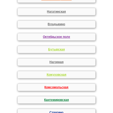
Нагатинская
Владыкино
Октябрьское поле
Бутырская
Нагорная
Кожуховская
Комсомольская
Кантемировская
Строгино