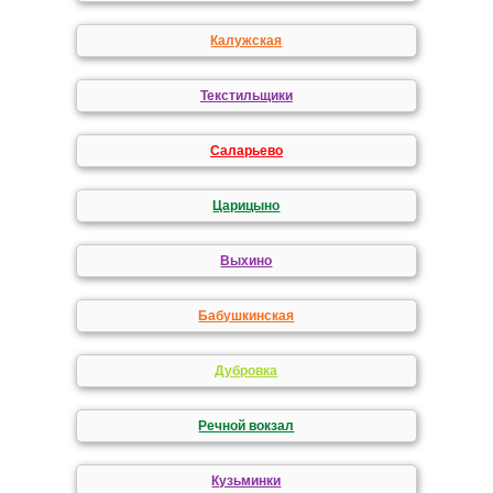
Калужская
Текстильщики
Саларьево
Царицыно
Выхино
Бабушкинская
Дубровка
Речной вокзал
Кузьминки