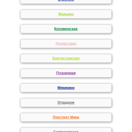
Марьино
Коломенская
Некрасовка
Братиславская
Планерная
Мякинино
Отрадное
Проспект Мира