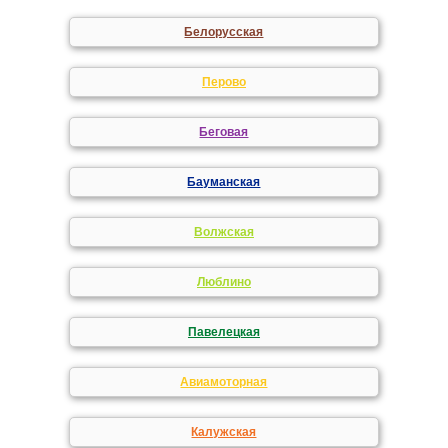
Белорусская
Перово
Беговая
Бауманская
Волжская
Люблино
Павелецкая
Авиамоторная
Калужская