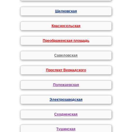
Щелковская
Красносельская
Преображенская площадь
Савеловская
Проспект Вернадского
Полежаевская
Электрозаводская
Сходненская
Тушинская