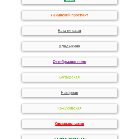
Ленинский проспект
Нагатинская
Владыкино
Октябрьское поле
Бутырская
Нагорная
Кожуховская
Комсомольская