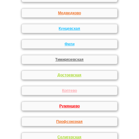
Медведково
Кунцевская
Фили
Тимирязевская
Достоевская
Коптево
Румянцево
Профсоюзная
Селигерская