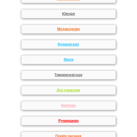
Южная
Медведково
Кунцевская
Фили
Тимирязевская
Достоевская
Коптево
Румянцево
Профсоюзная