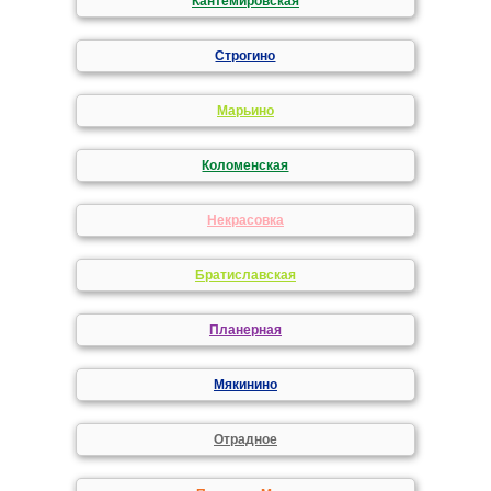
Кантемировская
Строгино
Марьино
Коломенская
Некрасовка
Братиславская
Планерная
Мякинино
Отрадное