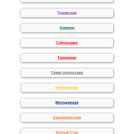
Тушинская
Ховрино
Сокольники
Тропарево
Севастопольская
Новогиреево
Молодежная
Академическая
Теплый Стан