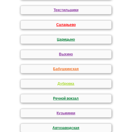
Текстильщики
Саларьево
Царицыно
Выхино
Бабушкинская
Дубровка
Речной вокзал
Кузьминки
Автозаводская