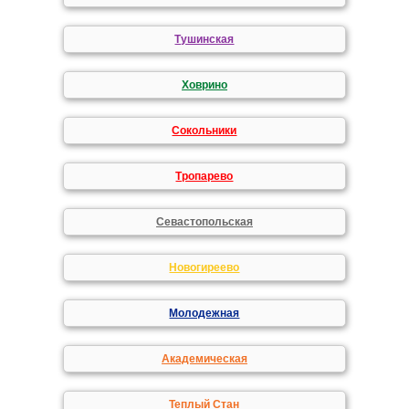
Тушинская
Ховрино
Сокольники
Тропарево
Севастопольская
Новогиреево
Молодежная
Академическая
Теплый Стан