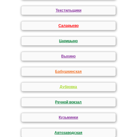
Текстильщики
Саларьево
Царицыно
Выхино
Бабушкинская
Дубровка
Речной вокзал
Кузьминки
Автозаводская