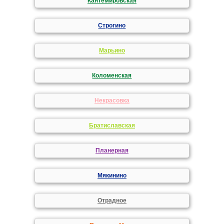
Кантемировская
Строгино
Марьино
Коломенская
Некрасовка
Братиславская
Планерная
Мякинино
Отрадное