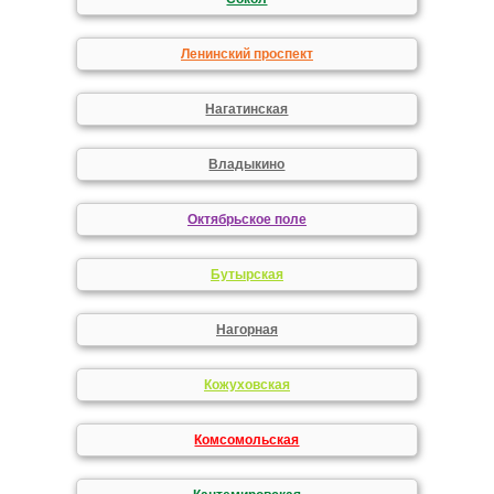
Ленинский проспект
Нагатинская
Владыкино
Октябрьское поле
Бутырская
Нагорная
Кожуховская
Комсомольская