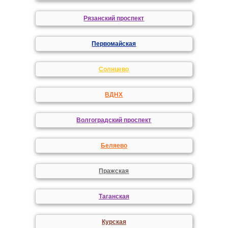
Рязанский проспект
Первомайская
Солнцево
ВДНХ
Волгоградский проспект
Беляево
Пражская
Таганская
Курская