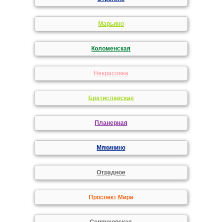
Марьино
Коломенская
Некрасовка
Братиславская
Планерная
Мякинино
Отрадное
Проспект Мира