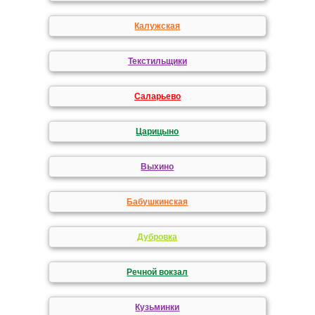
Калужская
Текстильщики
Саларьево
Царицыно
Выхино
Бабушкинская
Дубровка
Речной вокзал
Кузьминки