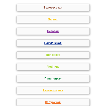
Белорусская
Перово
Беговая
Бауманская
Волжская
Люблино
Павелецкая
Авиамоторная
Калужская