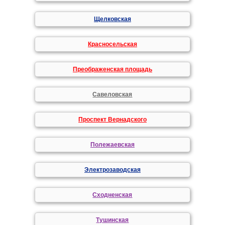
Щелковская
Красносельская
Преображенская площадь
Савеловская
Проспект Вернадского
Полежаевская
Электрозаводская
Сходненская
Тушинская