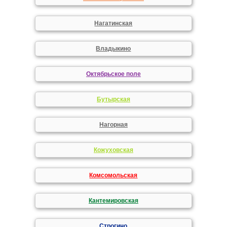
Нагатинская
Владыкино
Октябрьское поле
Бутырская
Нагорная
Кожуховская
Комсомольская
Кантемировская
Строгино