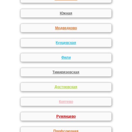
Южная
Медведково
Кунцевская
Фили
Тимирязевская
Достоевская
Коптево
Румянцево
Профсоюзная