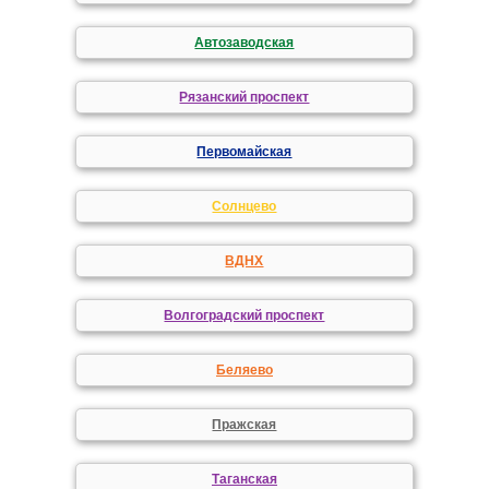
Автозаводская
Рязанский проспект
Первомайская
Солнцево
ВДНХ
Волгоградский проспект
Беляево
Пражская
Таганская