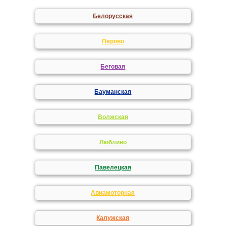
Белорусская
Перово
Беговая
Бауманская
Волжская
Люблино
Павелецкая
Авиамоторная
Калужская