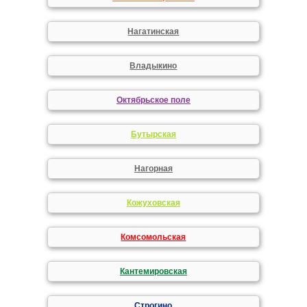
Нагатинская
Владыкино
Октябрьское поле
Бутырская
Нагорная
Кожуховская
Комсомольская
Кантемировская
Строгино