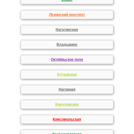
Ленинский проспект
Нагатинская
Владыкино
Октябрьское поле
Бутырская
Нагорная
Кожуховская
Комсомольская