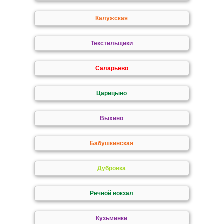
Калужская
Текстильщики
Саларьево
Царицыно
Выхино
Бабушкинская
Дубровка
Речной вокзал
Кузьминки