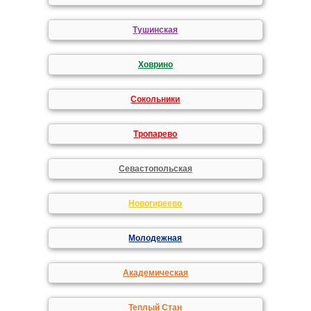
Тушинская
Ховрино
Сокольники
Тропарево
Севастопольская
Новогиреево
Молодежная
Академическая
Теплый Стан