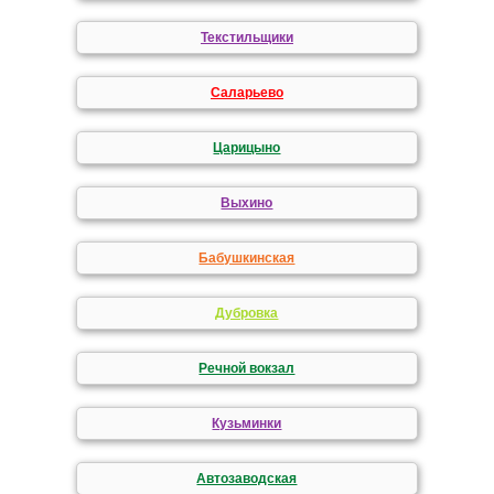
Текстильщики
Саларьево
Царицыно
Выхино
Бабушкинская
Дубровка
Речной вокзал
Кузьминки
Автозаводская