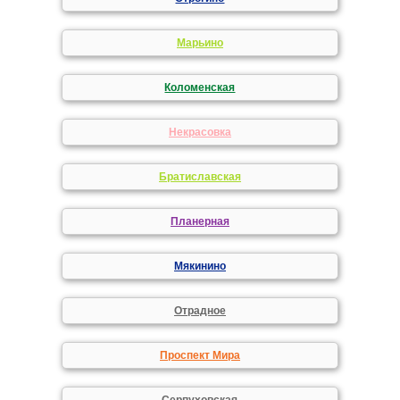
Марьино
Коломенская
Некрасовка
Братиславская
Планерная
Мякинино
Отрадное
Проспект Мира