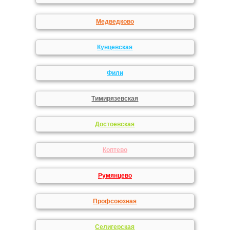
Медведково
Кунцевская
Фили
Тимирязевская
Достоевская
Коптево
Румянцево
Профсоюзная
Селигерская