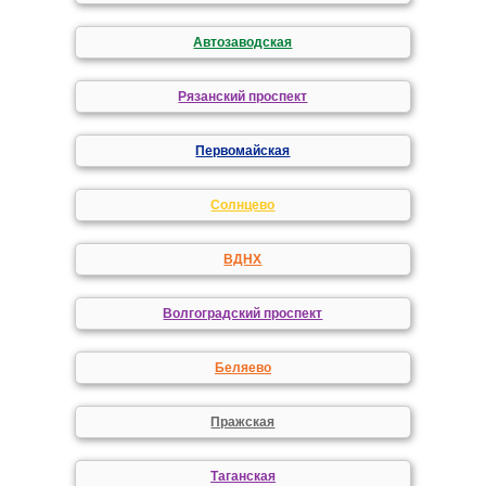
Автозаводская
Рязанский проспект
Первомайская
Солнцево
ВДНХ
Волгоградский проспект
Беляево
Пражская
Таганская