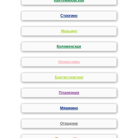
Кантемировская
Строгино
Марьино
Коломенская
Некрасовка
Братиславская
Планерная
Мякинино
Отрадное