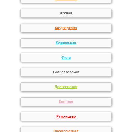
Южная
Медведково
Кунцевская
Фили
Тимирязевская
Достоевская
Коптево
Румянцево
Профсоюзная