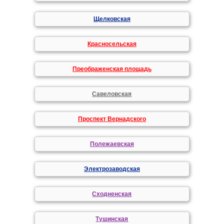
Щелковская
Красносельская
Преображенская площадь
Савеловская
Проспект Вернадского
Полежаевская
Электрозаводская
Сходненская
Тушинская