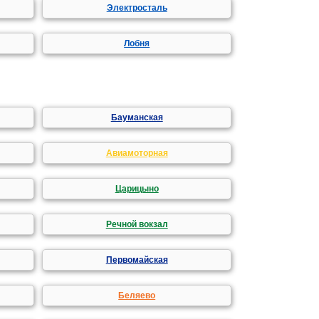
Электросталь
Лобня
Бауманская
Авиамоторная
Царицыно
Речной вокзал
Первомайская
Беляево