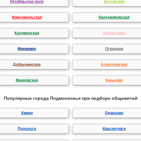
Октябрьское поле
Бутырская
Комсомольская
Кантемировская
Коломенская
Некрасовка
Мякинино
Отрадное
Добрынинская
Алексеевская
Маяковская
Коньково
Популярные города Подмосковья при подборе общежитий
Химки
Одинцово
Подольск
Красногорск