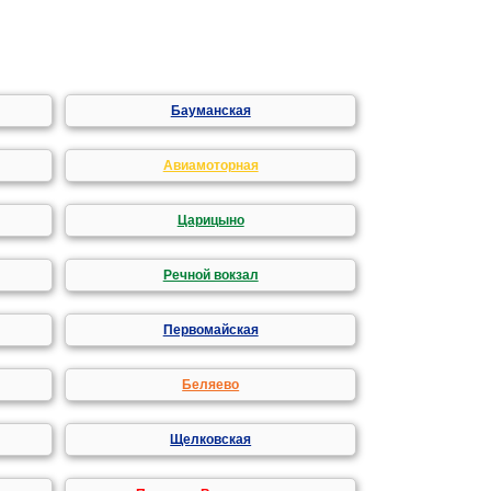
Бауманская
Авиамоторная
Царицыно
Речной вокзал
Первомайская
Беляево
Щелковская