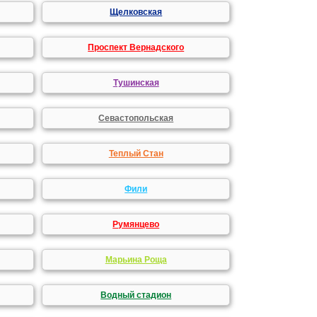
Щелковская
Проспект Вернадского
Тушинская
Севастопольская
Теплый Стан
Фили
Румянцево
Марьина Роща
Водный стадион