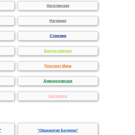
Нагатинская
Нагорная
Строгино
Братиславская
Проспект Мира
Домодедовская
Шелепиха
"
"Общежитие Беляево"