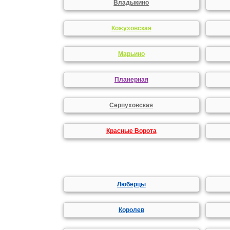
Владыкино
Кожуховская
Марьино
Планерная
Серпуховская
Красные Ворота
Люберцы
Королев