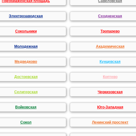
Преображенская площадь
Савеловская
Электрозаводская
Сходненская
Сокольники
Тропарево
Молодежная
Академическая
Медведково
Кунцевская
Достоевская
Коптево
Селигерская
Черкизовская
Войковская
Юго-Западная
Сокол
Ленинский проспект