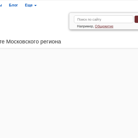
ы
Блог
Еще
Например,
Общежитие
те Московского региона