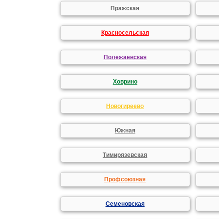
Пражская
Красносельская
Полежаевская
Ховрино
Новогиреево
Южная
Тимирязевская
Профсоюзная
Семеновская