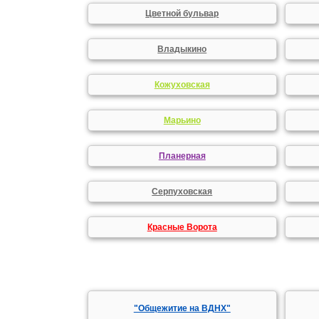
Цветной бульвар
Владыкино
Кожуховская
Марьино
Планерная
Серпуховская
Красные Ворота
"Общежитие на ВДНХ"