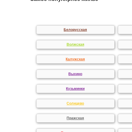
Белорусская
Волжская
Калужская
Выхино
Кузьминки
Солнцево
Пражская