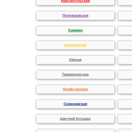
Красносельская
Полежаевская
Ховрино
Новогиреево
Южная
Тимирязевская
Профсоюзная
Семеновская
Цветной бульвар