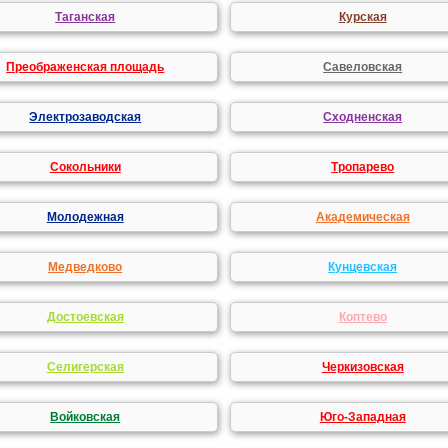
Таганская
Курская
Преображенская площадь
Савеловская
Электрозаводская
Сходненская
Сокольники
Тропарево
Молодежная
Академическая
Медведково
Кунцевская
Достоевская
Коптево
Селигерская
Черкизовская
Войковская
Юго-Западная