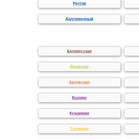
Реутов
Долгопрудный
Белорусская
Волжская
Калужская
Выхино
Кузьминки
Солнцево