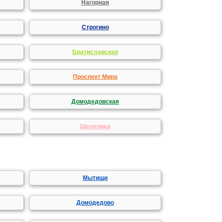
Нагорная
Строгино
Братиславская
Проспект Мира
Домодедовская
Шелепиха
Мытищи
Домодедово