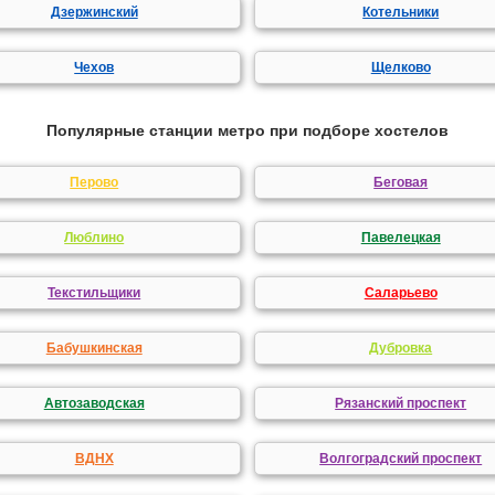
Дзержинский
Котельники
Чехов
Щелково
Популярные станции метро при подборе хостелов
Перово
Беговая
Люблино
Павелецкая
Текстильщики
Саларьево
Бабушкинская
Дубровка
Автозаводская
Рязанский проспект
ВДНХ
Волгоградский проспект