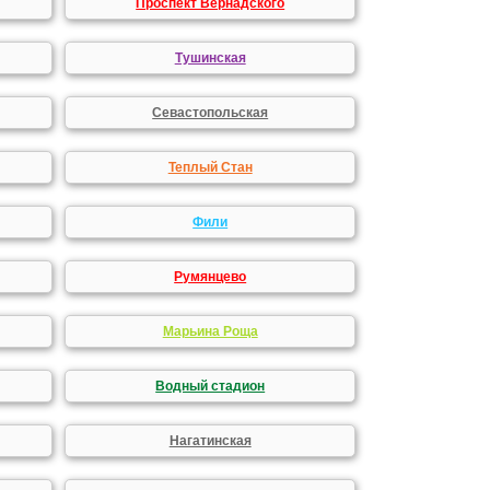
Проспект Вернадского
Тушинская
Севастопольская
Теплый Стан
Фили
Румянцево
Марьина Роща
Водный стадион
Нагатинская