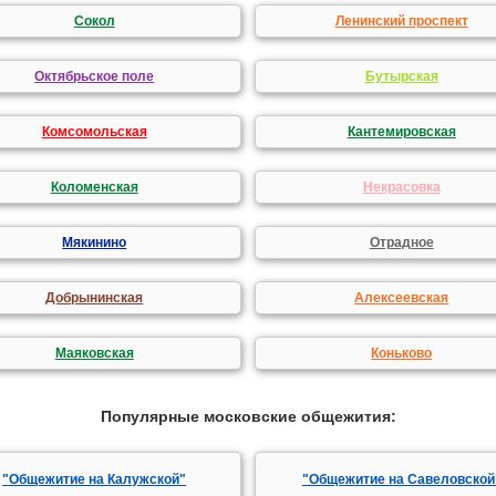
Сокол
Ленинский проспект
Октябрьское поле
Бутырская
Комсомольская
Кантемировская
Коломенская
Некрасовка
Мякинино
Отрадное
Добрынинская
Алексеевская
Маяковская
Коньково
Популярные московские общежития:
"Общежитие на Калужской"
"Общежитие на Савеловской