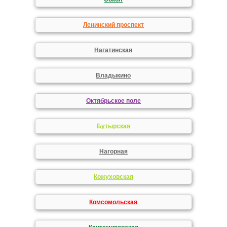
Ленинский проспект
Нагатинская
Владыкино
Октябрьское поле
Бутырская
Нагорная
Кожуховская
Комсомольская