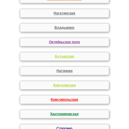
Нагатинская
Владыкино
Октябрьское поле
Бутырская
Нагорная
Кожуховская
Комсомольская
Кантемировская
Строгино