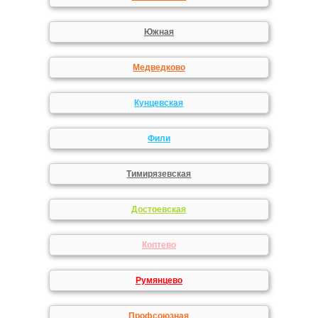
Южная
Медведково
Кунцевская
Фили
Тимирязевская
Достоевская
Коптево
Румянцево
Профсоюзная