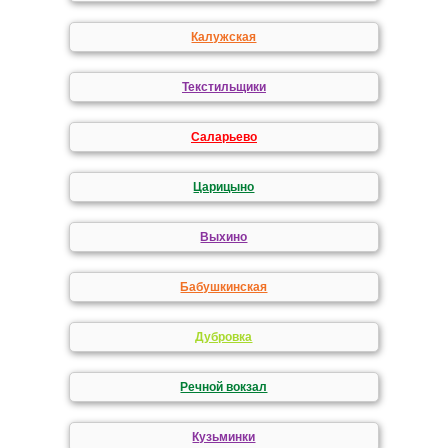
Калужская
Текстильщики
Саларьево
Царицыно
Выхино
Бабушкинская
Дубровка
Речной вокзал
Кузьминки