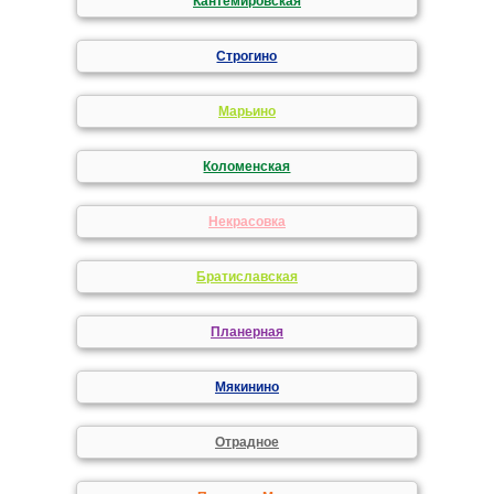
Кантемировская
Строгино
Марьино
Коломенская
Некрасовка
Братиславская
Планерная
Мякинино
Отрадное