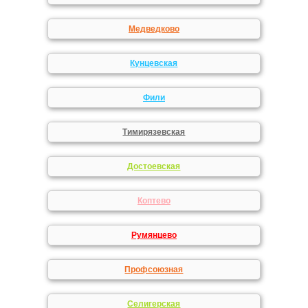
Медведково
Кунцевская
Фили
Тимирязевская
Достоевская
Коптево
Румянцево
Профсоюзная
Селигерская