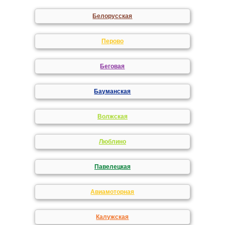
Белорусская
Перово
Беговая
Бауманская
Волжская
Люблино
Павелецкая
Авиамоторная
Калужская