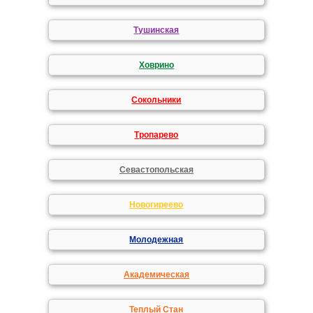
Тушинская
Ховрино
Сокольники
Тропарево
Севастопольская
Новогиреево
Молодежная
Академическая
Теплый Стан