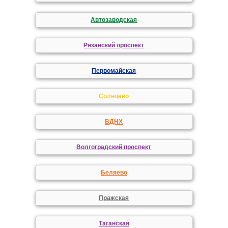
Автозаводская
Рязанский проспект
Первомайская
Солнцево
ВДНХ
Волгоградский проспект
Беляево
Пражская
Таганская