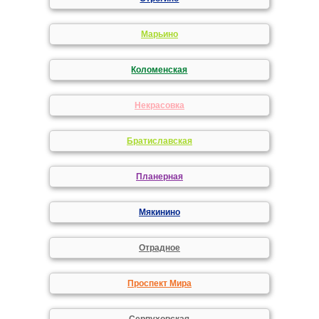
Марьино
Коломенская
Некрасовка
Братиславская
Планерная
Мякинино
Отрадное
Проспект Мира