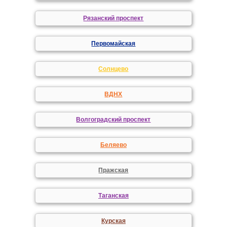
Рязанский проспект
Первомайская
Солнцево
ВДНХ
Волгоградский проспект
Беляево
Пражская
Таганская
Курская