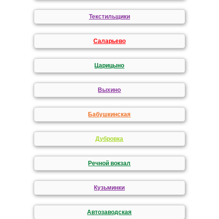
Текстильщики
Саларьево
Царицыно
Выхино
Бабушкинская
Дубровка
Речной вокзал
Кузьминки
Автозаводская